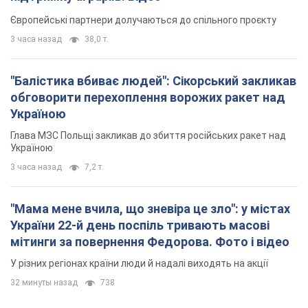
Європейські партнери долучаються до спільного проєкту
3 часа назад
38,0 т.
"Балістика вбиває людей": Сікорський закликав
обговорити перехоплення ворожих ракет над
Україною
Глава МЗС Польщі закликав до збиття російських ракет над
Україною
3 часа назад
7,2 т.
"Мама мене вчила, що зневіра це зло": у містах
України 22-й день поспіль тривають масові
мітинги за повернення Федорова. Фото і відео
У різних регіонах країни люди й надалі виходять на акції
32 минуты назад
738