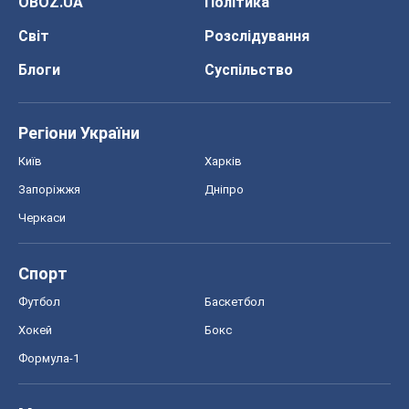
OBOZ.UA
Політика
Світ
Розслідування
Блоги
Суспільство
Регіони України
Київ
Харків
Запоріжжя
Дніпро
Черкаси
Спорт
Футбол
Баскетбол
Хокей
Бокс
Формула-1