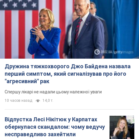
Дружина тяжкохворого Джо Байдена назвала
перший симптом, який сигналізував про його
"агресивний" рак
Спершу лікарі не надали цьому належної уваги
10 часов назад
14,0 т.
Відпустка Лесі Нікітюк у Карпатах
обернулася скандалом: чому ведучу
несправедливо захейтили