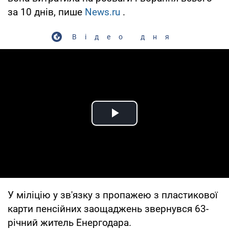
за 10 днів, пише
News.ru
.
Відео дня
Play Video
У міліцію у зв'язку з пропажею з пластикової
карти пенсійних заощаджень звернувся 63-
річний житель Енергодара.