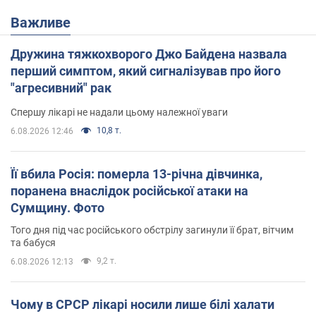
Важливе
Дружина тяжкохворого Джо Байдена назвала
перший симптом, який сигналізував про його
"агресивний" рак
Спершу лікарі не надали цьому належної уваги
10,8 т.
6.08.2026 12:46
Її вбила Росія: померла 13-річна дівчинка,
поранена внаслідок російської атаки на
Сумщину. Фото
Того дня під час російського обстрілу загинули її брат, вітчим
та бабуся
9,2 т.
6.08.2026 12:13
Чому в СРСР лікарі носили лише білі халати