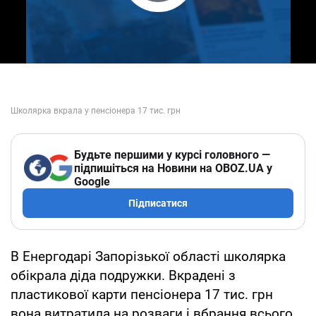
Play Video
Будьте першими у курсі головного —
підпишіться на Новини на OBOZ.UA у
Google
Підписатися
В Енергодарі Запорізької області школярка
обікрала діда подружки. Вкрадені з
пластикової карти пенсіонера 17 тис. грн
вона витратила на розваги і вбрання всього