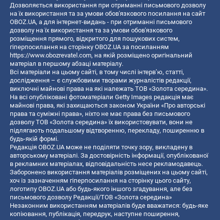
Дозволяється використання при отриманні письмового дозволу
на їх використання та за умови обов'язкового посилання на сайт
OBOZ.UA, а для інтернет-видань - при отриманні письмового
дозволу на їх використання та за умови обов'язкового
розміщення прямого, відкритого для пошукових систем,
гіперпосилання на сторінку OBOZ.UA за посиланням
https://www.obozrevatel.com
, на якій розміщено оригінальний
матеріал в першому абзаці матеріалу.
Всі матеріали на цьому сайті, в тому числі інтерв’ю, статті,
дослідження – є службовими творами журналістів редакції,
виключні майнові права на які належать ТОВ «Золота середина».
На всі опубліковані фотоматеріали Getty Images редакція має
майнові права, які захищаються законом України «Про авторські
права та суміжні права», ніхто не має права без письмового
дозволу ТОВ «Золота середина» їх використовувати, вони не
підлягають подальшому відтворенню, перекладу, поширенню в
будь-якій формі.
Редакція OBOZ.UA може не поділяти точку зору, викладену в
авторському матеріалі. За достовірність інформації, опублікованої
в рекламних матеріалах, відповідальність несе рекламодавець.
Заборонено використання матеріалів розміщених на цьому сайті,
хоч із зазначенням гіперпосилання на сторінку цього сайту,
логотипу OBOZ.UA або будь-якого іншого згадування, але без
письмового дозволу Редакції/ТОВ «Золота середина»
Незаконним використанням матеріалів буде вважатися: будь-яке
копiювання, публiкацiя, передрук, наступне поширення,