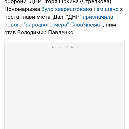
оборони "ДНР" Ігоря Гіркина (Стрелкова)
Пономарьова
було заарештован
о і
зміщено
з
поста глави міста. Далі "ДНР"
призначила
нового "народного мера" Слов'янська
, ним
став Володимир Павленко.