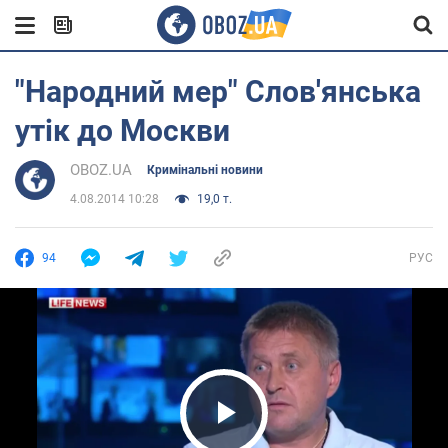
"Народний мер" Слов'янська
утік до Москви
OBOZ.UA
Кримінальні новини
4.08.2014 10:28
19,0 т.
94
РУС