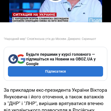
Play Video
Будьте першими у курсі головного —
підпишіться на Новини на OBOZ.UA у
Google
Підписатися
За прикладом екс-президента України Віктора
Януковича і його оточення, а також ватажків
з "ДНР" і "ЛНР", вирішив врятуватися втечею
від українського правосуддя в Російську