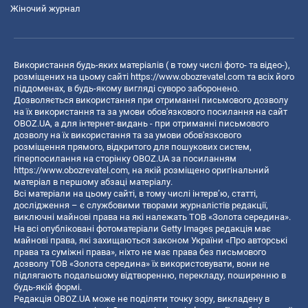
Жіночий журнал
Використання будь-яких матеріалів ( в тому числі фото- та відео-),
розміщених на цьому сайті
https://www.obozrevatel.com
та всіх його
піддоменах, в будь-якому вигляді суворо заборонено.
Дозволяється використання при отриманні письмового дозволу
на їх використання та за умови обов'язкового посилання на сайт
OBOZ.UA, а для інтернет-видань - при отриманні письмового
дозволу на їх використання та за умови обов'язкового
розміщення прямого, відкритого для пошукових систем,
гіперпосилання на сторінку OBOZ.UA за посиланням
https://www.obozrevatel.com
, на якій розміщено оригінальний
матеріал в першому абзаці матеріалу.
Всі матеріали на цьому сайті, в тому числі інтерв’ю, статті,
дослідження – є службовими творами журналістів редакції,
виключні майнові права на які належать ТОВ «Золота середина».
На всі опубліковані фотоматеріали Getty Images редакція має
майнові права, які захищаються законом України «Про авторські
права та суміжні права», ніхто не має права без письмового
дозволу ТОВ «Золота середина» їх використовувати, вони не
підлягають подальшому відтворенню, перекладу, поширенню в
будь-якій формі.
Редакція OBOZ.UA може не поділяти точку зору, викладену в