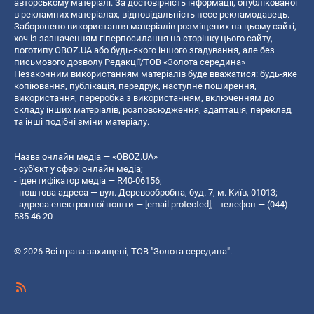
авторському матеріалі. За достовірність інформації, опублікованої
в рекламних матеріалах, відповідальність несе рекламодавець.
Заборонено використання матеріалів розміщених на цьому сайті,
хоч із зазначенням гіперпосилання на сторінку цього сайту,
логотипу OBOZ.UA або будь-якого іншого згадування, але без
письмового дозволу Редакції/ТОВ «Золота середина»
Незаконним використанням матеріалів буде вважатися: будь-яке
копiювання, публiкацiя, передрук, наступне поширення,
використання, переробка з використанням, включенням до
складу інших матеріалів, розповсюдження, адаптація, переклад
та інші подібні зміни матеріалу.
Назва онлайн медіа — «OBOZ.UA»
- суб'єкт у сфері онлайн медіа;
- ідентифікатор медіа — R40-06156;
- поштова адреса — вул. Деревообробна, буд. 7, м. Київ, 01013;
- адреса електронної пошти —
[email protected]
; - телефон — (044)
585 46 20
© 2026 Всі права захищені, ТОВ "Золота середина".