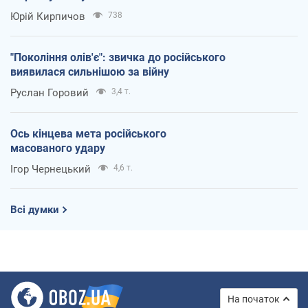
Юрій Кирпичов
738
"Покоління олів'є": звичка до російського
виявилася сильнішою за війну
Руслан Горовий
3,4 т.
Ось кінцева мета російського
масованого удару
Ігор Чернецький
4,6 т.
Всі думки
На початок