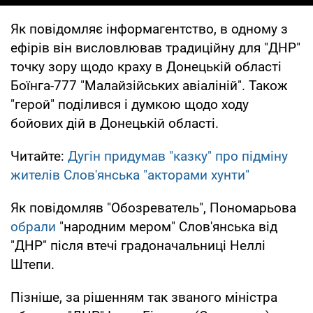
Як повідомляє інформагентство, в одному з
ефірів він висловлював традиційну для "ДНР"
точку зору щодо краху в Донецькій області
Боїнга-777 "Малайзійських авіаліній". Також
"герой" поділився і думкою щодо ходу
бойових дій в Донецькій області.
Читайте:
Дугін придумав "казку" про підміну
жителів Слов'янська "акторами хунти"
Як повідомляв "Обозреватель", Пономарьова
обрали
"народним мером" Слов'янська від
"ДНР" після втечі градоначальниці Неллі
Штепи.
Пізніше, за рішенням так званого міністра