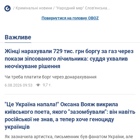
Кримінальні новини
"Народний мер" Слов'янська...
Повернутися на головну OBOZ
Важливе
Жінці нарахували 729 тис. грн боргу за газ через
покази зіпсованого лічильника: суддя ухвалив
неочікуване рішення
Чи треба платити борг через донарахування
9,7 т.
6.08.2026 09:53
"Це Україна напала!" Оксана Вояж викрила
київського поета, якого "зазомбували": він навіть
російської не знав, а тепер хоче геноциду
українців
Як зазначила артистка, письменник був фанатом України, але