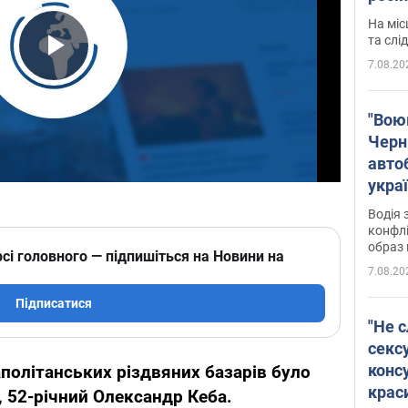
полі
На міс
Віде
та слі
7.08.20
Play Video
"Воюю
Черн
авто
укра
і поп
Водія 
конфлі
образ 
сі головного — підпишіться на Новини на
7.08.20
Підписатися
"Не с
сексу
конс
аполітанських різдвяних базарів було
крас
 52-річний Олександр Кеба.