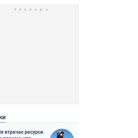
ки
ія втрачає ресурси