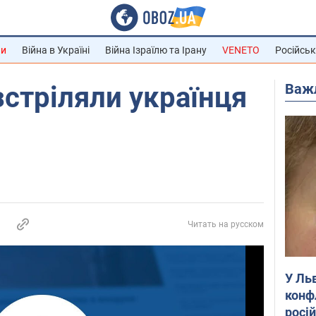
ни
Війна в Україні
Війна Ізраїлю та Ірану
VENETO
Російськ
Важ
зстріляли українця
Читать на русском
У Ль
конф
росі