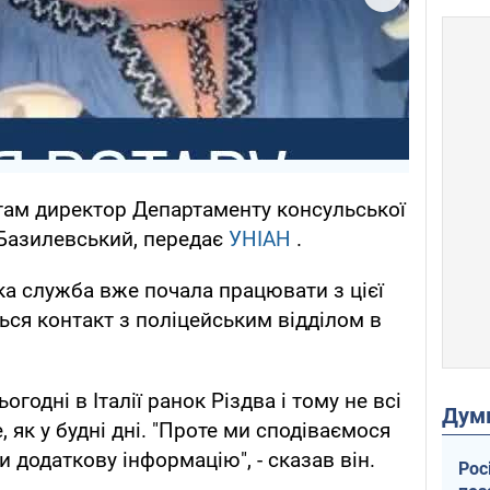
там директор Департаменту консульської
Базилевський, передає
УНІАН
.
ка служба вже почала працювати з цієї
ься контакт з поліцейським відділом в
годні в Італії ранок Різдва і тому не всі
Дум
як у будні дні. "Проте ми сподіваємося
додаткову інформацію", - сказав він.
Рос