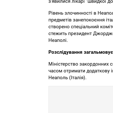
з'явилися лікарі "швидкої д
Рівень злочинності в Неапо
предметів занепокоєння італ
створено спеціальний коміт
стежить президент Джорджо
Неаполі.
Розслідування загальмовує
Міністерство закордонних 
часом отримати додаткову і
Неаполь (Італія).