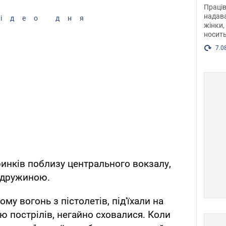
після
Праців
розг
надава
ідео дня
жінки,
Фото
носить
7.0
ринків поблизу центрального вокзалу,
 дружиною.
му вогонь з пістолетів, під'їхали на
ю пострілів, негайно сховалися. Коли