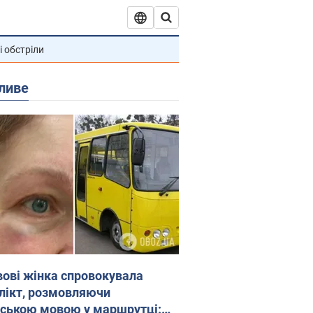
і обстріли
ливе
вові жінка спровокувала
лікт, розмовляючи
йською мовою у маршрутці: