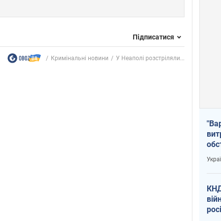
Підписатися
Кримінальні новини
У Неаполі розстріляли...
"Ва
вит
обс
вря
Укра
офі
КНД
вій
рос
пів