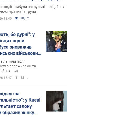
ція склала адмінпротокол.
це події прибули патрульні поліцейські
о
дчо-оперативна група
10,0 т.
26 18:40
ть, бо дурні": у
івцях водій
буса зневажив
їнських військових
латився. Відео
звільнили після
кту з пасажирами та
військових
8,8 т.
26 15:47
лідкує за
альністю": у Києві
ультант салону
и образив жінку