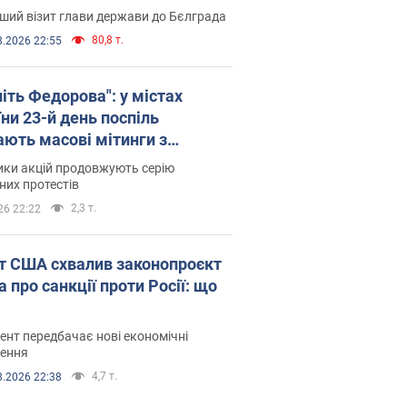
ший візит глави держави до Бєлграда
80,8 т.
8.2026 22:55
іть Федорова": у містах
ни 23-й день поспіль
ають масові мітинги з
онками. Фото і відео
ики акцій продовжують серію
их протестів
2,3 т.
26 22:22
т США схвалив законопроєкт
 про санкції проти Росії: що
нт передбачає нові економічні
ення
4,7 т.
8.2026 22:38