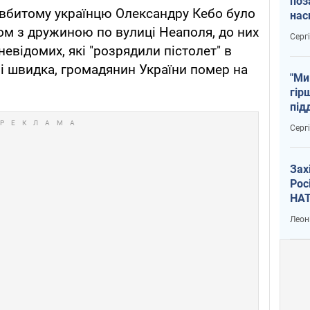
поз
 вбитому українцю Олександру Кебо було
нас
тем
зом з дружиною по вулиці Неаполя, до них
Серг
невідомих, які "розрядили пістолет" в
 і швидка, громадянин України помер на
"Ми
гір
під
рак
Серг
Зах
Рос
НАТ
Леон