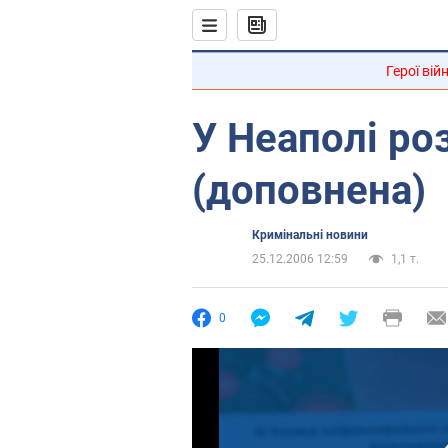
Герої вій
У Неаполі ро
(доповнена)
Кримінальні новини
25.12.2006 12:59
1,1 т.
0