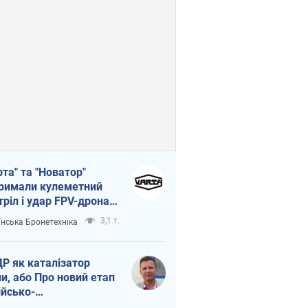
рта" та "Новатор"
римали кулеметний
тріл і удар FPV-дрона,
тувавши життя
3,1 т.
їнська Бронетехніка
церу ЗСУ
Р як каталізатор
ни, або Про новий етап
ійсько-
нічнокорейського