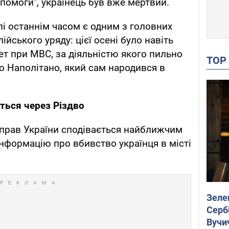
опомоги", українець був вже мертвий.
лі останнім часом є одним з головних
ійського уряду: цієї осені було навіть
ет при МВС, за діяльністю якого пильно
TO
 Наполітано, який сам народився в
ться через Різдво
справ України сподівається найближчим
нформацію про вбивство українця в місті
Зеле
Сербі
Вучи