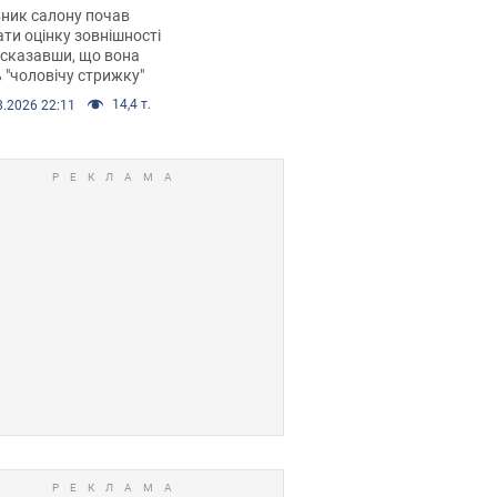
 хімієтерапії,
ник салону почав
орівся скандал.
ти оцінку зовнішності
 сказавши, що вона
 "чоловічу стрижку"
14,4 т.
8.2026 22:11