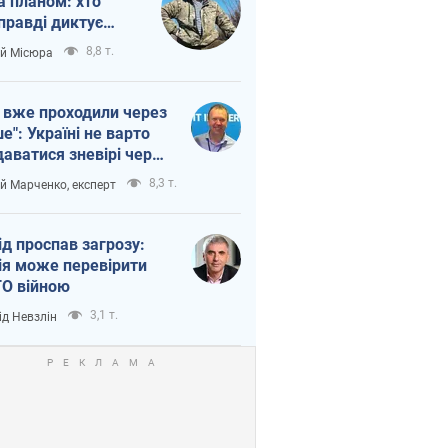
а планом: хто
правді диктує
п війни
8,8 т.
ій Місюра
 вже проходили через
ше": Україні не варто
даватися зневірі через
етний терор
8,3 т.
ій Марченко, експерт
ід проспав загрозу:
ія може перевірити
О війною
3,1 т.
ід Невзлін