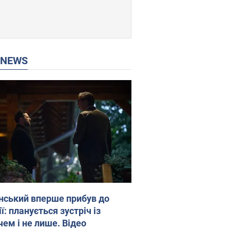
P NEWS
нський вперше прибув до
ї: планується зустріч із
чем і не лише. Відео