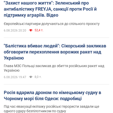
"Захист нашого життя": Зеленський про
антибалістику FREYJA, санкції проти Росії й
підтримку аграріїв. Відео
Європейські партнери долучаються до спільного проєкту
52,4 т.
6.08.2026 20:20
"Балістика вбиває людей": Сікорський закликав
обговорити перехоплення ворожих ракет над
Україною
Глава МЗС Польщі закликав до збиття російських ракет над
Україною
8,0 т.
6.08.2026 19:47
Росія вдарила дроном по німецькому судну в
Чорному морі біля Одеси: подробиці
Під час евакуації екіпажу російські терористи завдали ще
одного удару безпілотником по судну