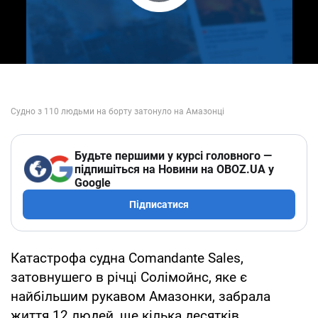
Play Video
Будьте першими у курсі головного —
підпишіться на Новини на OBOZ.UA у
Google
Підписатися
Катастрофа судна Comandante Sales,
затовнушего в річці Солімойнс, яке є
найбільшим рукавом Амазонки, забрала
життя 12 людей, ще кілька десятків