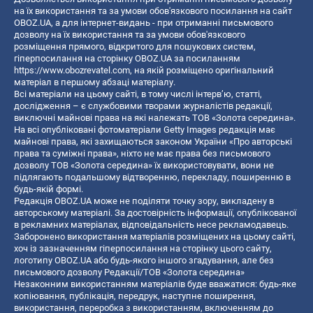
на їх використання та за умови обов'язкового посилання на сайт
OBOZ.UA, а для інтернет-видань - при отриманні письмового
дозволу на їх використання та за умови обов'язкового
розміщення прямого, відкритого для пошукових систем,
гіперпосилання на сторінку OBOZ.UA за посиланням
https://www.obozrevatel.com
, на якій розміщено оригінальний
матеріал в першому абзаці матеріалу.
Всі матеріали на цьому сайті, в тому числі інтерв’ю, статті,
дослідження – є службовими творами журналістів редакції,
виключні майнові права на які належать ТОВ «Золота середина».
На всі опубліковані фотоматеріали Getty Images редакція має
майнові права, які захищаються законом України «Про авторські
права та суміжні права», ніхто не має права без письмового
дозволу ТОВ «Золота середина» їх використовувати, вони не
підлягають подальшому відтворенню, перекладу, поширенню в
будь-якій формі.
Редакція OBOZ.UA може не поділяти точку зору, викладену в
авторському матеріалі. За достовірність інформації, опублікованої
в рекламних матеріалах, відповідальність несе рекламодавець.
Заборонено використання матеріалів розміщених на цьому сайті,
хоч із зазначенням гіперпосилання на сторінку цього сайту,
логотипу OBOZ.UA або будь-якого іншого згадування, але без
письмового дозволу Редакції/ТОВ «Золота середина»
Незаконним використанням матеріалів буде вважатися: будь-яке
копiювання, публiкацiя, передрук, наступне поширення,
використання, переробка з використанням, включенням до