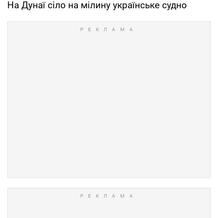
На Дунаї сіло на мілину українське судно