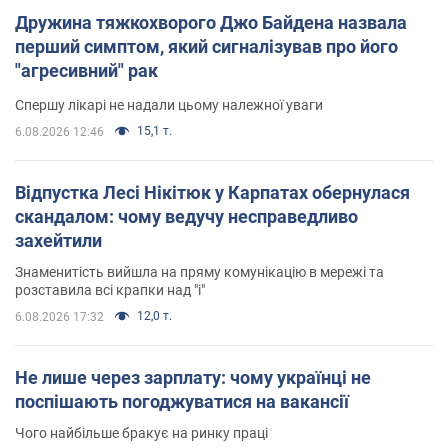
Дружина тяжкохворого Джо Байдена назвала
перший симптом, який сигналізував про його
"агресивний" рак
Спершу лікарі не надали цьому належної уваги
15,1 т.
6.08.2026 12:46
Відпустка Лесі Нікітюк у Карпатах обернулася
скандалом: чому ведучу несправедливо
захейтили
Знаменитість вийшла на пряму комунікацію в мережі та
розставила всі крапки над "і"
12,0 т.
6.08.2026 17:32
Не лише через зарплату: чому українці не
поспішають погоджуватися на вакансії
Чого найбільше бракує на ринку праці