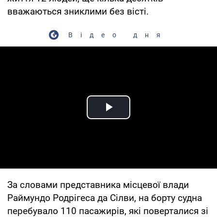
вважаються зниклими без вісті.
Відео дня
Play Video
За словами представника місцевої влади
Раймундо Родрігеса да Сілви, на борту судна
перебувало 110 пасажирів, які поверталися зі