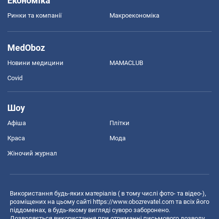
Економіка
Ринки та компанії
Макроекономіка
MedOboz
Новини медицини
MAMACLUB
Covid
Шоу
Афіша
Плітки
Краса
Мода
Жіночий журнал
Використання будь-яких матеріалів ( в тому числі фото- та відео-),
розміщених на цьому сайті
https://www.obozrevatel.com
та всіх його
піддоменах, в будь-якому вигляді суворо заборонено.
Дозволяється використання при отриманні письмового дозволу