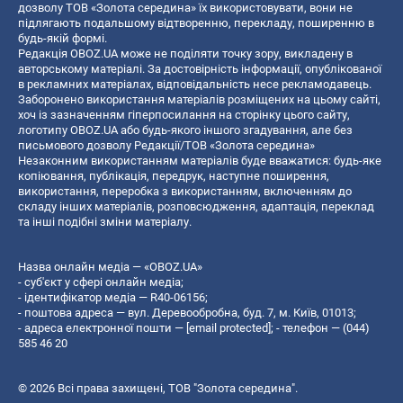
дозволу ТОВ «Золота середина» їх використовувати, вони не
підлягають подальшому відтворенню, перекладу, поширенню в
будь-якій формі.
Редакція OBOZ.UA може не поділяти точку зору, викладену в
авторському матеріалі. За достовірність інформації, опублікованої
в рекламних матеріалах, відповідальність несе рекламодавець.
Заборонено використання матеріалів розміщених на цьому сайті,
хоч із зазначенням гіперпосилання на сторінку цього сайту,
логотипу OBOZ.UA або будь-якого іншого згадування, але без
письмового дозволу Редакції/ТОВ «Золота середина»
Незаконним використанням матеріалів буде вважатися: будь-яке
копiювання, публiкацiя, передрук, наступне поширення,
використання, переробка з використанням, включенням до
складу інших матеріалів, розповсюдження, адаптація, переклад
та інші подібні зміни матеріалу.
Назва онлайн медіа — «OBOZ.UA»
- суб'єкт у сфері онлайн медіа;
- ідентифікатор медіа — R40-06156;
- поштова адреса — вул. Деревообробна, буд. 7, м. Київ, 01013;
- адреса електронної пошти —
[email protected]
; - телефон — (044)
585 46 20
© 2026 Всі права захищені, ТОВ "Золота середина".