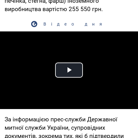
печінка, стегна, фарш) іноземного
виробництва вартістю 255 550 грн.
Відео дня
Play Video
За інформацією прес-служби Державної
митної служби України, супровідних
документів, зокрема тих, які б підтвердили