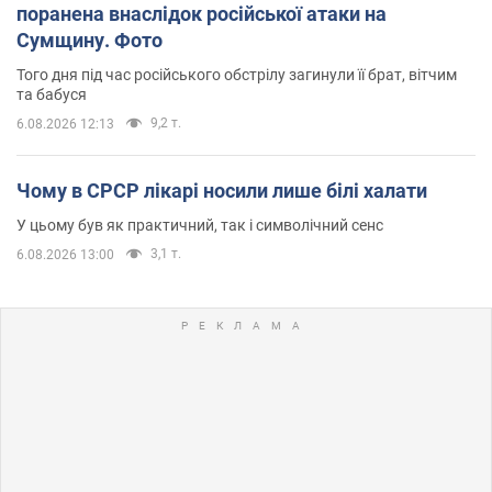
поранена внаслідок російської атаки на
Сумщину. Фото
Того дня під час російського обстрілу загинули її брат, вітчим
та бабуся
9,2 т.
6.08.2026 12:13
Чому в СРСР лікарі носили лише білі халати
У цьому був як практичний, так і символічний сенс
3,1 т.
6.08.2026 13:00