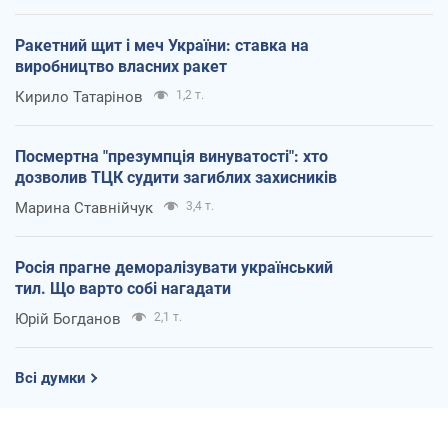
Ракетний щит і меч України: ставка на
виробництво власних ракет
Кирило Татарінов
1,2 т.
Посмертна "презумпція винуватості": хто
дозволив ТЦК судити загиблих захисників
Марина Ставнійчук
3,4 т.
Росія прагне деморалізувати український
тил. Що варто собі нагадати
Юрій Богданов
2,1 т.
Всі думки