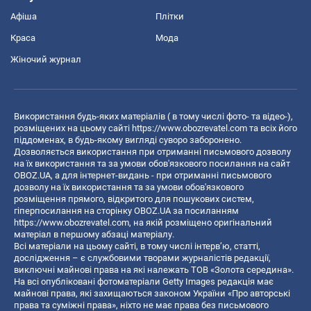
Афіша
Плітки
Краса
Мода
Жіночий журнал
Використання будь-яких матеріалів ( в тому числі фото- та відео-),
розміщених на цьому сайті
https://www.obozrevatel.com
та всіх його
піддоменах, в будь-якому вигляді суворо заборонено.
Дозволяється використання при отриманні письмового дозволу
на їх використання та за умови обов'язкового посилання на сайт
OBOZ.UA, а для інтернет-видань - при отриманні письмового
дозволу на їх використання та за умови обов'язкового
розміщення прямого, відкритого для пошукових систем,
гіперпосилання на сторінку OBOZ.UA за посиланням
https://www.obozrevatel.com
, на якій розміщено оригінальний
матеріал в першому абзаці матеріалу.
Всі матеріали на цьому сайті, в тому числі інтерв’ю, статті,
дослідження – є службовими творами журналістів редакції,
виключні майнові права на які належать ТОВ «Золота середина».
На всі опубліковані фотоматеріали Getty Images редакція має
майнові права, які захищаються законом України «Про авторські
права та суміжні права», ніхто не має права без письмового