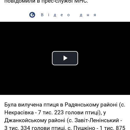
повідомили в прес-службі МНС.
Відео дня
Play Video
Була вилучена птиця в Радянському районі (с.
Некрасівка - 7 тис. 223 голови птиці), у
Джанкойському районі (с. Завіт-Ленінський -
3 тис. 334 голови птиці, с. Пушкіно - 1 тис. 875