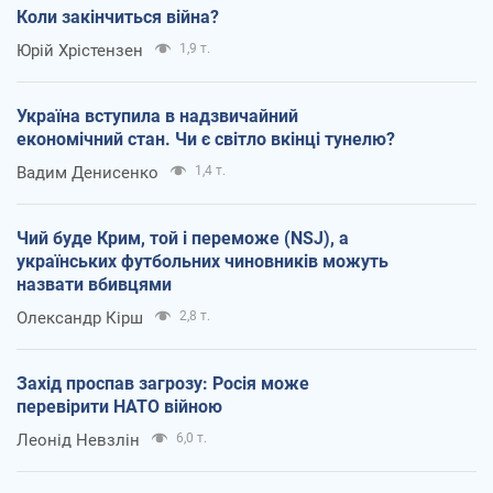
Коли закінчиться війна?
Юрій Хрістензен
1,9 т.
Україна вступила в надзвичайний
економічний стан. Чи є світло вкінці тунелю?
Вадим Денисенко
1,4 т.
Чий буде Крим, той і переможе (NSJ), а
українських футбольних чиновників можуть
назвати вбивцями
Олександр Кірш
2,8 т.
Захід проспав загрозу: Росія може
перевірити НАТО війною
Леонід Невзлін
6,0 т.