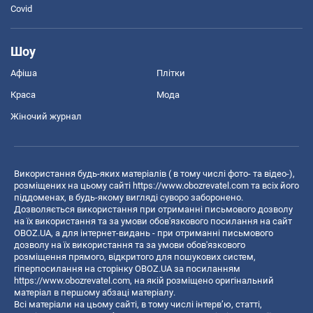
Covid
Шоу
Афіша
Плітки
Краса
Мода
Жіночий журнал
Використання будь-яких матеріалів ( в тому числі фото- та відео-),
розміщених на цьому сайті
https://www.obozrevatel.com
та всіх його
піддоменах, в будь-якому вигляді суворо заборонено.
Дозволяється використання при отриманні письмового дозволу
на їх використання та за умови обов'язкового посилання на сайт
OBOZ.UA, а для інтернет-видань - при отриманні письмового
дозволу на їх використання та за умови обов'язкового
розміщення прямого, відкритого для пошукових систем,
гіперпосилання на сторінку OBOZ.UA за посиланням
https://www.obozrevatel.com
, на якій розміщено оригінальний
матеріал в першому абзаці матеріалу.
Всі матеріали на цьому сайті, в тому числі інтерв’ю, статті,