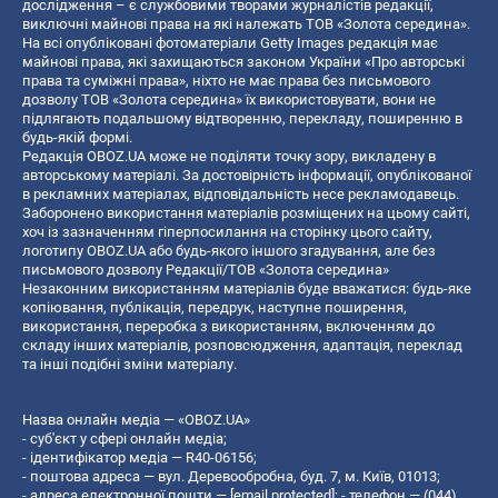
дослідження – є службовими творами журналістів редакції,
виключні майнові права на які належать ТОВ «Золота середина».
На всі опубліковані фотоматеріали Getty Images редакція має
майнові права, які захищаються законом України «Про авторські
права та суміжні права», ніхто не має права без письмового
дозволу ТОВ «Золота середина» їх використовувати, вони не
підлягають подальшому відтворенню, перекладу, поширенню в
будь-якій формі.
Редакція OBOZ.UA може не поділяти точку зору, викладену в
авторському матеріалі. За достовірність інформації, опублікованої
в рекламних матеріалах, відповідальність несе рекламодавець.
Заборонено використання матеріалів розміщених на цьому сайті,
хоч із зазначенням гіперпосилання на сторінку цього сайту,
логотипу OBOZ.UA або будь-якого іншого згадування, але без
письмового дозволу Редакції/ТОВ «Золота середина»
Незаконним використанням матеріалів буде вважатися: будь-яке
копiювання, публiкацiя, передрук, наступне поширення,
використання, переробка з використанням, включенням до
складу інших матеріалів, розповсюдження, адаптація, переклад
та інші подібні зміни матеріалу.
Назва онлайн медіа — «OBOZ.UA»
- суб'єкт у сфері онлайн медіа;
- ідентифікатор медіа — R40-06156;
- поштова адреса — вул. Деревообробна, буд. 7, м. Київ, 01013;
- адреса електронної пошти —
[email protected]
; - телефон — (044)