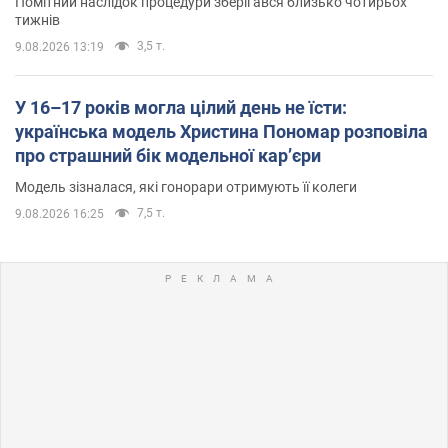
Помітний наслідок процедури зберігався близько чотирьох
тижнів
3,5 т.
9.08.2026 13:19
У 16–17 років могла цілий день не їсти:
українська модель Христина Пономар розповіла
про страшний бік модельної кар’єри
Модель зізналася, які гонорари отримують її колеги
7,5 т.
9.08.2026 16:25