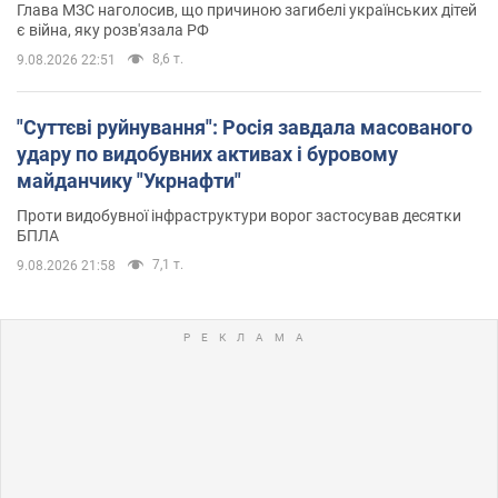
Глава МЗС наголосив, що причиною загибелі українських дітей
є війна, яку розв'язала РФ
8,6 т.
9.08.2026 22:51
"Суттєві руйнування": Росія завдала масованого
удару по видобувних активах і буровому
майданчику "Укрнафти"
Проти видобувної інфраструктури ворог застосував десятки
БПЛА
7,1 т.
9.08.2026 21:58