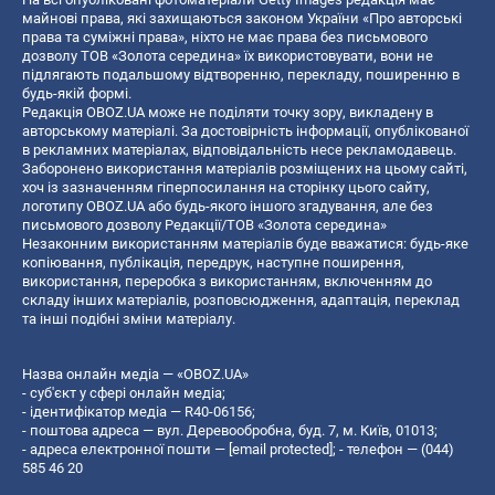
майнові права, які захищаються законом України «Про авторські
права та суміжні права», ніхто не має права без письмового
дозволу ТОВ «Золота середина» їх використовувати, вони не
підлягають подальшому відтворенню, перекладу, поширенню в
будь-якій формі.
Редакція OBOZ.UA може не поділяти точку зору, викладену в
авторському матеріалі. За достовірність інформації, опублікованої
в рекламних матеріалах, відповідальність несе рекламодавець.
Заборонено використання матеріалів розміщених на цьому сайті,
хоч із зазначенням гіперпосилання на сторінку цього сайту,
логотипу OBOZ.UA або будь-якого іншого згадування, але без
письмового дозволу Редакції/ТОВ «Золота середина»
Незаконним використанням матеріалів буде вважатися: будь-яке
копiювання, публiкацiя, передрук, наступне поширення,
використання, переробка з використанням, включенням до
складу інших матеріалів, розповсюдження, адаптація, переклад
та інші подібні зміни матеріалу.
Назва онлайн медіа — «OBOZ.UA»
- суб'єкт у сфері онлайн медіа;
- ідентифікатор медіа — R40-06156;
- поштова адреса — вул. Деревообробна, буд. 7, м. Київ, 01013;
- адреса електронної пошти —
[email protected]
; - телефон — (044)
585 46 20