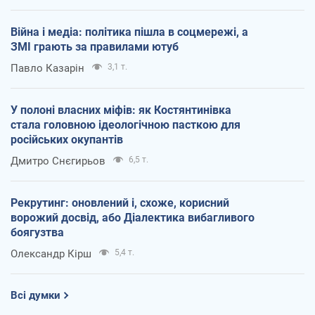
Війна і медіа: політика пішла в соцмережі, а
ЗМІ грають за правилами ютуб
Павло Казарін
3,1 т.
У полоні власних міфів: як Костянтинівка
стала головною ідеологічною пасткою для
російських окупантів
Дмитро Снєгирьов
6,5 т.
Рекрутинг: оновлений і, схоже, корисний
ворожий досвід, або Діалектика вибагливого
боягузтва
Олександр Кірш
5,4 т.
Всі думки