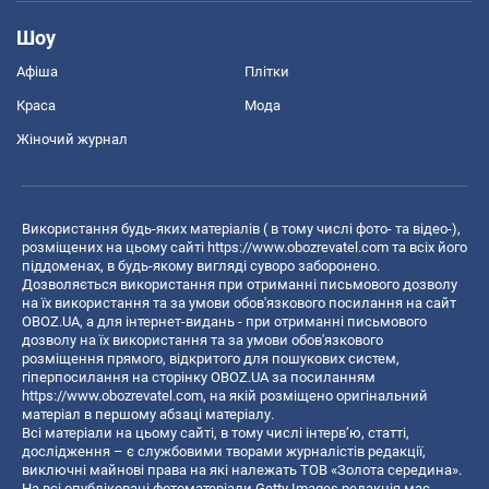
Шоу
Афіша
Плітки
Краса
Мода
Жіночий журнал
Використання будь-яких матеріалів ( в тому числі фото- та відео-),
розміщених на цьому сайті
https://www.obozrevatel.com
та всіх його
піддоменах, в будь-якому вигляді суворо заборонено.
Дозволяється використання при отриманні письмового дозволу
на їх використання та за умови обов'язкового посилання на сайт
OBOZ.UA, а для інтернет-видань - при отриманні письмового
дозволу на їх використання та за умови обов'язкового
розміщення прямого, відкритого для пошукових систем,
гіперпосилання на сторінку OBOZ.UA за посиланням
https://www.obozrevatel.com
, на якій розміщено оригінальний
матеріал в першому абзаці матеріалу.
Всі матеріали на цьому сайті, в тому числі інтерв’ю, статті,
дослідження – є службовими творами журналістів редакції,
виключні майнові права на які належать ТОВ «Золота середина».
На всі опубліковані фотоматеріали Getty Images редакція має