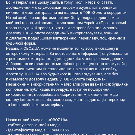
Всі матеріали на цьому сайті, в тому числі інтерв’ю, статті,
дослідження – є службовими творами журналістів редакції,
виключні майнові права на які належать ТОВ «Золота середина».
На всі опубліковані фотоматеріали Getty Images редакція має
майнові права, які захищаються законом України «Про авторські
права та суміжні права», ніхто не має права без письмового
дозволу ТОВ «Золота середина» їх використовувати, вони не
підлягають подальшому відтворенню, перекладу, поширенню в
будь-якій формі.
Редакція OBOZ.UA може не поділяти точку зору, викладену в
авторському матеріалі. За достовірність інформації, опублікованої
в рекламних матеріалах, відповідальність несе рекламодавець.
Заборонено використання матеріалів розміщених на цьому сайті,
хоч із зазначенням гіперпосилання на сторінку цього сайту,
логотипу OBOZ.UA або будь-якого іншого згадування, але без
письмового дозволу Редакції/ТОВ «Золота середина»
Незаконним використанням матеріалів буде вважатися: будь-яке
копiювання, публiкацiя, передрук, наступне поширення,
використання, переробка з використанням, включенням до
складу інших матеріалів, розповсюдження, адаптація, переклад
та інші подібні зміни матеріалу.
Назва онлайн медіа — «OBOZ.UA»
- суб'єкт у сфері онлайн медіа;
- ідентифікатор медіа — R40-06156;