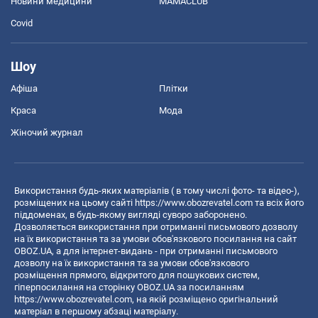
Новини медицини
MAMACLUB
Covid
Шоу
Афіша
Плітки
Краса
Мода
Жіночий журнал
Використання будь-яких матеріалів ( в тому числі фото- та відео-),
розміщених на цьому сайті
https://www.obozrevatel.com
та всіх його
піддоменах, в будь-якому вигляді суворо заборонено.
Дозволяється використання при отриманні письмового дозволу
на їх використання та за умови обов'язкового посилання на сайт
OBOZ.UA, а для інтернет-видань - при отриманні письмового
дозволу на їх використання та за умови обов'язкового
розміщення прямого, відкритого для пошукових систем,
гіперпосилання на сторінку OBOZ.UA за посиланням
https://www.obozrevatel.com
, на якій розміщено оригінальний
матеріал в першому абзаці матеріалу.