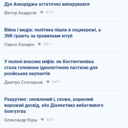
Дух Анкоріджа остаточно випарувався
Віктор Андрусів
5,7 т.
Війна і медіа: політика пішла в соцмережі, а
ЗМІ грають за правилами ютуб
Павло Казарін
3,0 т.
У полоні власних міфів: як Костянтинівка
стала головною ідеологічною пасткою для
російських окупантів
Дмитро Снєгирьов
6,4 т.
Рекрутинг: оновлений і, схоже, корисний
ворожий досвід, або Діалектика вибагливого
боягузтва
Олександр Кірш
5,3 т.