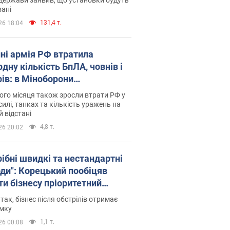
ані
131,4 т.
26 18:04
пні армія РФ втратила
дну кількість БпЛА, човнів і
рів: в Міноборони
люднили статистику
го місяця також зросли втрати РФ у
силі, танках та кількість уражень на
й відстані
4,8 т.
26 20:02
рібні швидкі та нестандартні
оди": Корецький пообіцяв
ти бізнесу пріоритетний
уп до наявних складських
 так, бізнес після обстрілів отримає
іщень
имку
1,1 т.
26 00:08