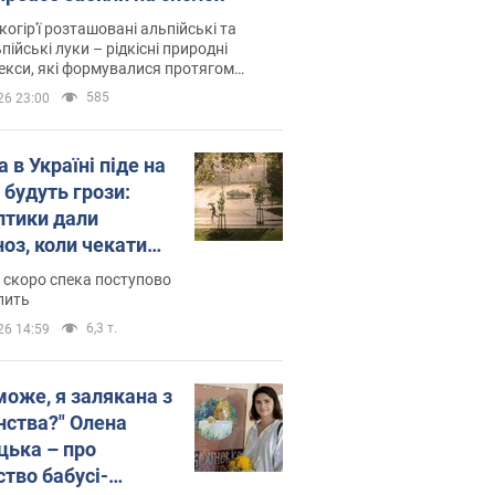
когір'ї розташовані альпійські та
пійські луки – рідкісні природні
си, які формувалися протягом
 років
585
26 23:00
 в Україні піде на
 будуть грози:
птики дали
ноз, коли чекати
и погоди
 скоро спека поступово
пить
6,3 т.
26 14:59
може, я залякана з
нства?" Олена
цька – про
ство бабусі-