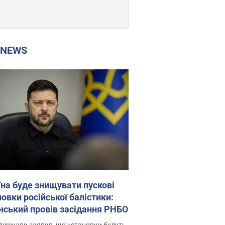
P NEWS
їна буде знищувати пускові
овки російської балістики:
нський провів засідання РНБО
держави заявив, що установки будуть