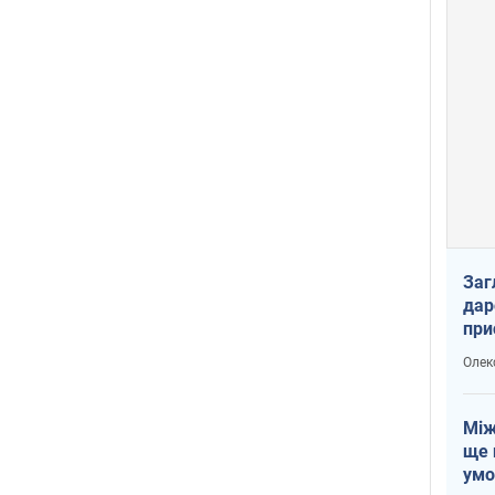
Заг
дар
при
доп
Олек
Між
ще 
умо