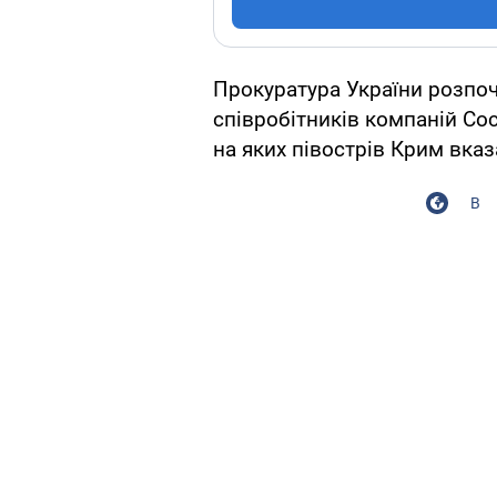
Прокуратура України розпо
співробітників компаній Coc
на яких півострів Крим вказа
В