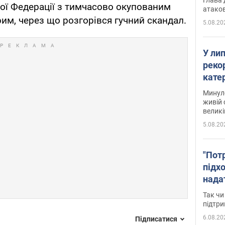
ої Федерації з тимчасово окупованим
атаков
им, через що розгорівся гучний скандал.
5.08.20
У ли
рекор
кате
опри
Минуло
живій 
великі
5.08.20
"Пот
підх
нада
дост
Так чи
прим
підтр
6.08.20
Підписатися