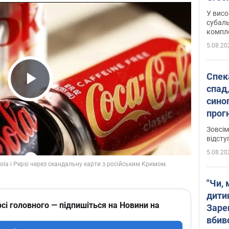
У висо
субаль
комплек
сотень
5.08.20
Спека
спад,
Play Video
сино
прог
змін
Зовсім
відсту
5.08.20
"Чи, 
дити
сі головного — підпишіться на Новини на
Заре
вбив