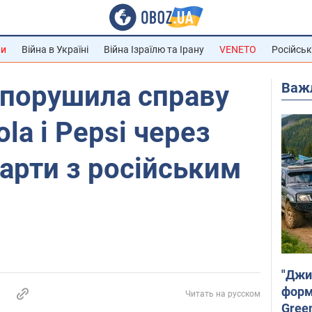
ни
Війна в Україні
Війна Ізраїлю та Ірану
VENETO
Російськ
Важ
 порушила справу
la і Pepsi через
арти з російським
"Джи
форму
Читать на русском
Gree