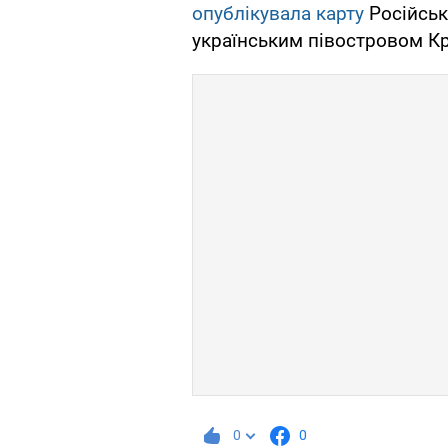
опублікувала карту
Російськ
українським півостровом Кр
0
0