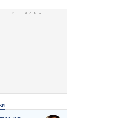
ки
протидіяти