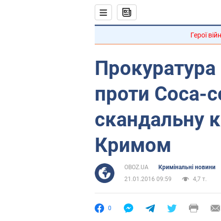
Герої вій
Прокуратура
проти Coca-co
скандальну к
Кримом
OBOZ.UA
Кримінальні новини
21.01.2016 09:59
4,7 т.
0