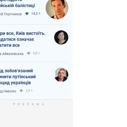
ійській балістиці
14,3 т.
лій Портников
ри все, Київ вистоїть.
здатися означає
атити все
9,8 т.
а Айвазовська
ід зобов'язаний
инити путінський
оцид українців
2,9 т.
ід Невзлін