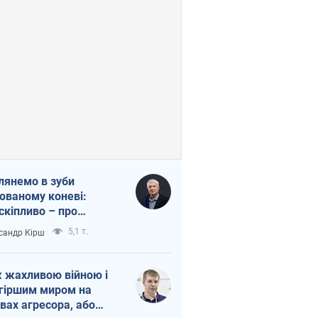
лянемо в зуби
ованому коневі:
скіпливо – про
омогу Україні
5,1 т.
сандр Кірш
 жахливою війною і
гіршим миром на
вах агресора, або