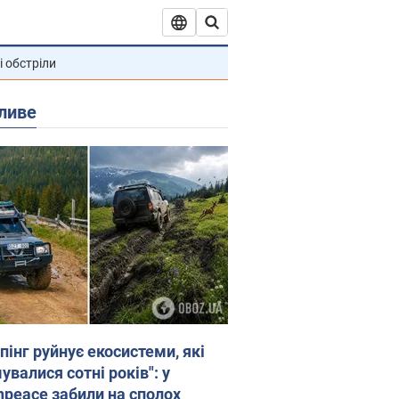
і обстріли
ливе
пінг руйнує екосистеми, які
валися сотні років": у
npeace забили на сполох