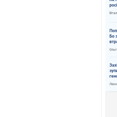
рос
Віта
Поп
Бо 
втр
Ольг
Зах
зуп
ген
Леон