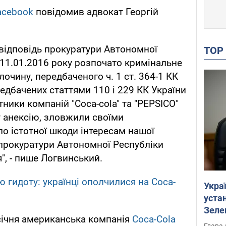
acebook
повідомив адвокат Георгій
 відповідь прокуратури Автономної
TO
 11.01.2016 року розпочато кримінальне
очину, передбаченого ч. 1 ст. 364-1 КК
едбачених статтями 110 і 229 КК України
тники компаній "Coca-cola" та "PEPSICO"
 анексію, зловжили своїми
о істотної шкоди інтересам нашої
прокуратури Автономної Республіки
", - пише Логвинський.
ю гидоту: українці ополчилися на Coca-
Укра
устан
Зеле
 січня американська компанія
Coca-Cola
Глава 