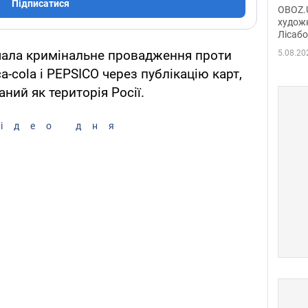
диси
Підписатися
OBOZ.U
Горсь
художн
Лісабо
Дмит
в По
чала кримінальне провадження проти
5.08.20
a-cola і PEPSICO через публікацію карт,
ний як територія Росії.
ідео дня