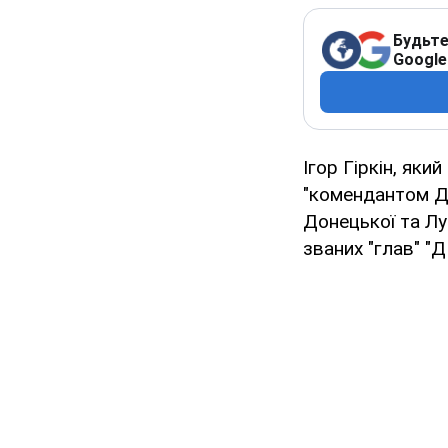
Будьте
Google
Ігор Гіркін, як
"комендантом До
Донецької та Луг
званих "глав" "