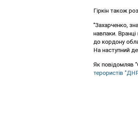
Гіркін також ро
"Захарченко, зна
навпаки. Вранці
до кордону облас
На наступний ден
Як повідомляв "
терористів "ДНР