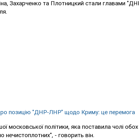
іна, Захарченко та Плотницкий стали главами "ДНР
ля.
 про позицію "ДНР-ЛНР" щодо Криму: це перемога
шої московської політики, яка поставила чолі обох 
о нечистоплотних", - говорить він.