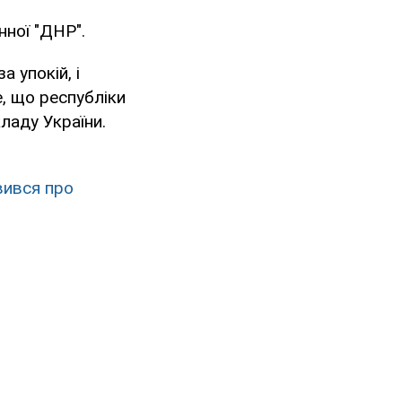
нної "ДНР".
а упокій, і
е, що республіки
кладу України.
вився про