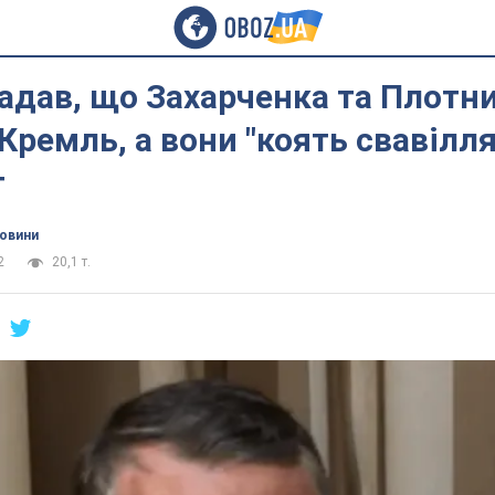
гадав, що Захарченка та Плотн
Кремль, а вони "коять свавілля
т
новини
2
20,1 т.