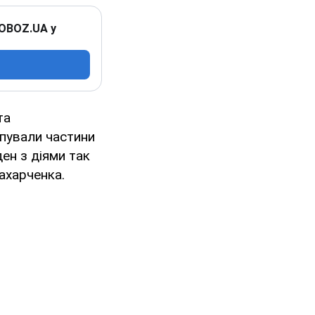
 OBOZ.UA у
та
упували частини
ден з діями так
ахарченка.