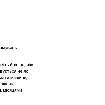
ормувань
віть більше, ніж
вується не як
имати машини,
важень
і, місяцями