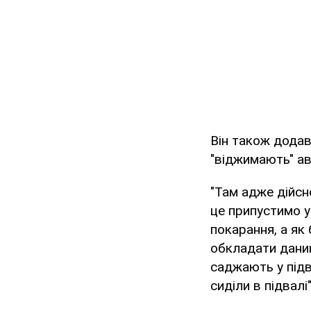
Він також додав
"віджимають" ав
"Там адже дійсно
це припустимо у
покарання, а як
обкладати данин
саджають у підв
сиділи в підвалі"