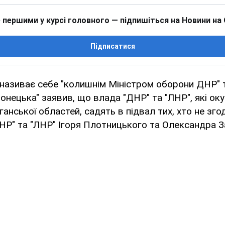
 першими у курсі головного — підпишіться на Новини на
Підписатися
ий називає себе "колишнім Міністром оборони ДНР" 
нецька" заявив, що влада "ДНР" та "ЛНР", які ок
анської областей, садять в підвал тих, хто не зго
ДНР" та "ЛНР" Ігоря Плотницького та Олександра З