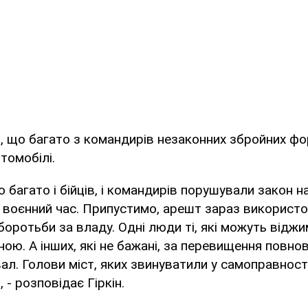
, що багато з командирів незаконних збройних ф
томобілі.
 багато і бійців, і командирів порушували закон на
 воєнний час. Припустимо, арешт зараз використо
 боротьби за владу. Одні люди ті, які можуть відж
ою. А інших, які не бажані, за перевищення повно
ал. Голови міст, яких звинуватили у самоправност
, - розповідає Гіркін.