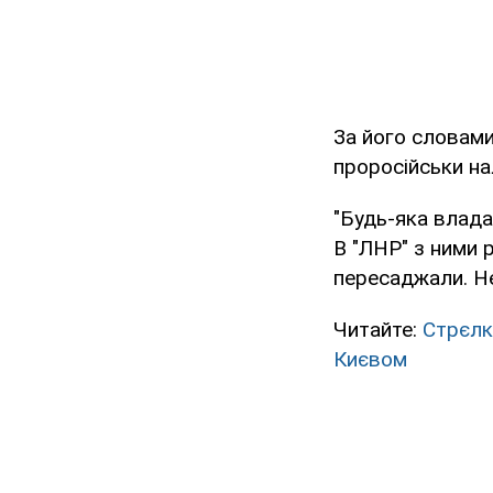
За його словами
проросійськи н
"Будь-яка влада 
В "ЛНР" з ними 
пересаджали. Не
Читайте:
Стрєлк
Києвом