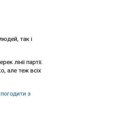
людей, так і
ек лінії партії.
, але теж всіх
 погодити з