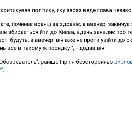
зкритикував політику, яку зараз веде глава незако
єте, починає вранці за здравіє, а ввечері закінчує з
 він збирається йти до Києва, вдень заявляє про т
ті будуть, а ввечері він вже не проти увійти до с
ь все в такому ж порядку ", - додав він.
Обозреватель", раніше Гіркін безсторонньо
висло
".