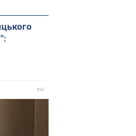
ицького
":
РУС