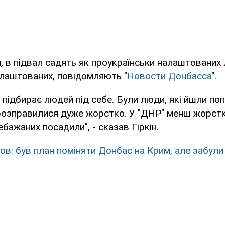
, в підвал садять як проукраїнськи налаштованих 
алаштованих, повідомляють "
Новости Донбасса
".
підбирає людей під себе. Були люди, які йшли попер
розправилися дуже жорстко. У "ДНР" менш жорстко
бажаних посадили", - сказав Гіркін.
ов: був план поміняти Донбас на Крим, але забули