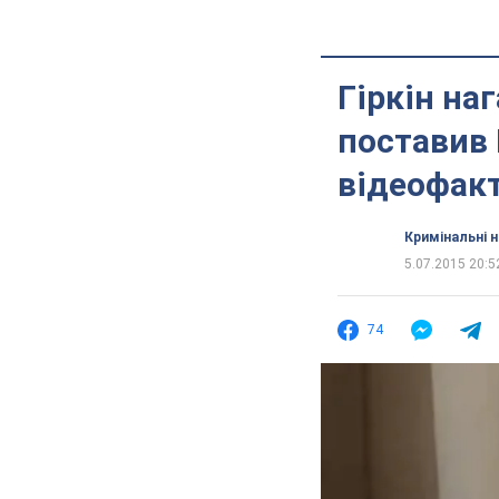
Гіркін на
поставив 
відеофак
Кримінальні 
5.07.2015 20:5
74