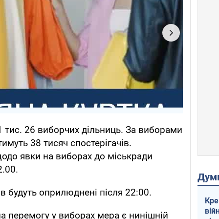
1 тис. 26 виборчих дільниць. За виборами
тимуть 38 тисяч спостерігачів.
щодо явки на виборах до міськради
.00.
Дум
в будуть оприлюднені після 22:00.
Кре
вій
 перемогу у виборах мера є нинішній