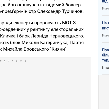
під
два його конкурента: відомий боксер
кри
Вікт
е-прем'єр-міністр Олександр Турчинов.
ївради експерти пророкують БЮТ З
На 
вис
о-сердечних у рейтингу електоральних
 Кличка і блок Леоніда Черновецького.
Вікт
ють блок Миколи Катеринчука, Партія
ок Михайла Бродського "Кияни".
Про
біл
теп
від
Влад
у К