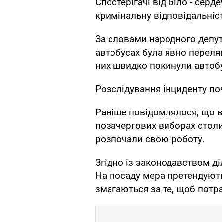
Спостерігачі від біло - се
кримінальну відповідальніст
За словами народного депут
автобусах була явно переля
них швидко покинули автобу
Розслідування інциденту по
Раніше повідомлялося, що вс
позачергових виборах столи
розпочали свою роботу.
Згідно із законодавством ді
На посаду мера претендують 
змагаються за те, щоб потра