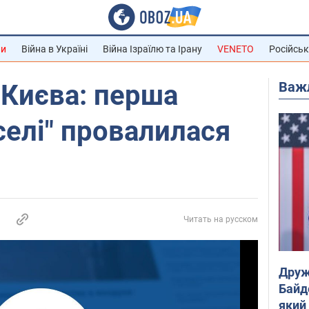
ни
Війна в Україні
Війна Ізраїлю та Ірану
VENETO
Російськ
Важ
 Києва: перша
селі" провалилася
Читать на русском
Друж
Байд
який