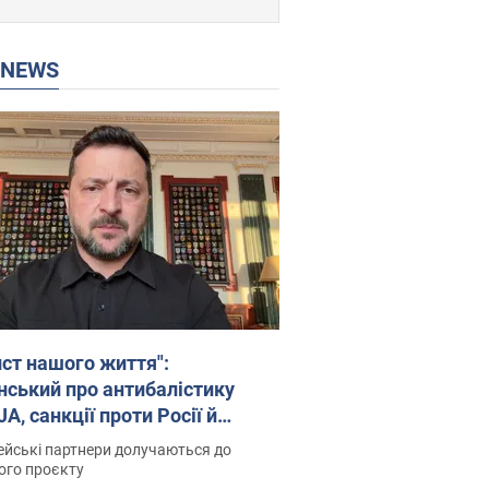
P NEWS
ист нашого життя":
нський про антибалістику
A, санкції проти Росії й
имку аграріїв. Відео
йські партнери долучаються до
ого проєкту