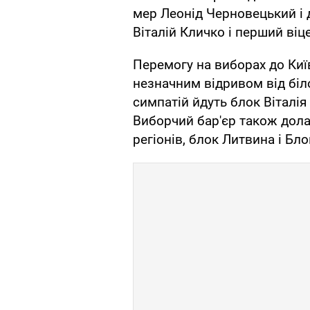
мер Леонід Черновецький і 
Віталій Кличко і перший віц
Перемогу на виборах до Ки
незначним відривом від біл
симпатій йдуть блок Віталія
Виборчий бар'єр також дола
регіонів, блок Литвина і Бл