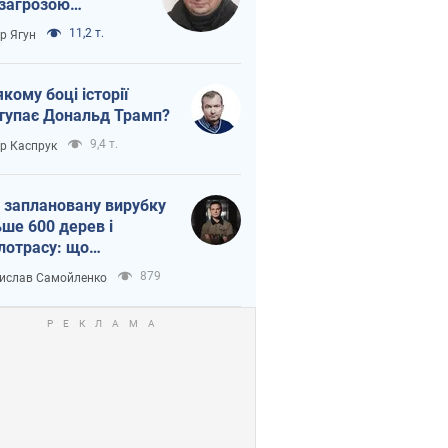
 загрозою
тична логістика
11,2 т.
ор Ягун
якому боці історії
тупає Дональд Трамп?
9,4 т.
ор Каспрук
 заплановану вирубку
ьше 600 дерев і
лотрасу: що
бувається на Теремках
879
ислав Самойленко
иєві