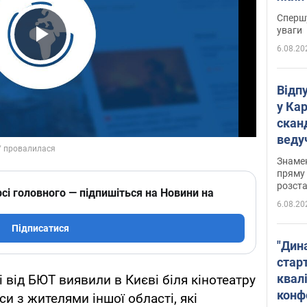
"агр
Спершу
уваги
6.08.20
Play Video
Відп
у Ка
скан
веду
захе
Знаме
пряму 
розста
сі головного — підпишіться на Новини на
6.08.20
Підписатися
"Дин
стар
квалі
і від БЮТ виявили в Києві біля кінотеатру
конф
и з жителями іншої області, які