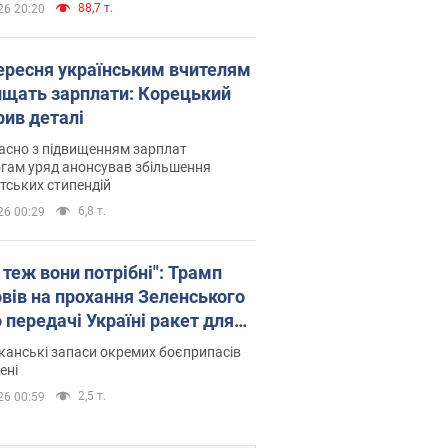
88,7 т.
26 20:20
вересня українським вчителям
ищать зарплати: Корецький
рив деталі
асно з підвищенням зарплат
гам уряд анонсував збільшення
тських стипендій
6,8 т.
26 00:29
 теж вони потрібні": Трамп
овів на прохання Зеленського
 передачі Україні ракет для
ot
анські запаси окремих боєприпасів
ені
2,5 т.
26 00:59