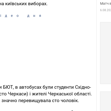
на київських виборах.
Матч в
6.08.20
ідео дня
 БЮТ, в автобусах були студенти Східно-
сто Черкаси) і жителі Черкаської області.
н значно перевищувала сто чоловік.