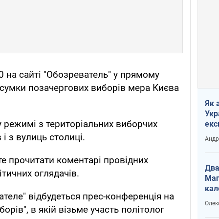
0 на сайті "Обозреватель" у прямому
ідсумки позачергових виборів мера Києва
Як 
Укр
 режимі з територіальних виборчих
екс
наф
 і з вулиць столиці.
Андр
те прочитати коментарі провідних
Два
літичних оглядачів.
Маг
кал
ателе" відбудеться прес-конференція на
Олек
орів", в якій візьме участь політолог