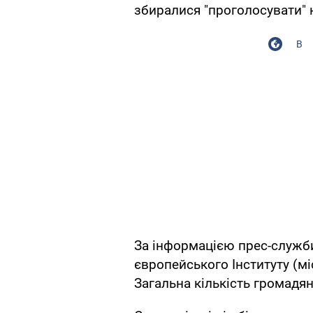
збиралися "проголосувати" 
В
За інформацією прес-служби
європейського Інституту (мі
Загальна кількість громадя