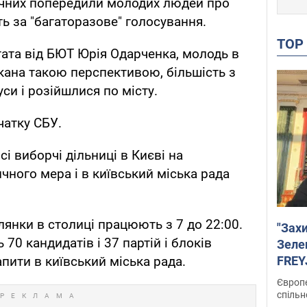
рдечних попередили молодих людей про
ь за "багаторазове" голосування.
TO
ата від БЮТ Юрія Одарченка, молодь в
кана такою перспективою, більшість з
си і розійшлися по місту.
чатку СБУ.
і виборчі дільниці в Києві на
чного мера і в київський міська рада
лянки в столиці працюють з 7 до 22:00.
"Зах
70 кандидатів і 37 партій і блоків
Зеле
FREYJ
пити в київський міська рада.
підтр
Європе
спільн