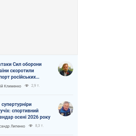
атаки Сил оборони
аїни скоротили
порт російських
топродуктів
2,9 т.
ій Клименко
 супертурніри
учіх: спортивний
ендар осені 2026 року
8,3 т.
сандр Липенко