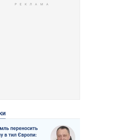
ки
мль переносить
ну в тил Європи: