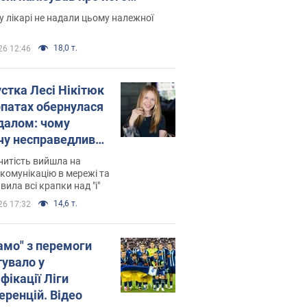
есивний" рак
 лікарі не надали цьому належної
18,0 т.
26 12:46
устка Лесі Нікітюк
рпатах обернулася
далом: чому
чу несправедливо
йтили
нитість вийшла на
комунікацію в мережі та
вила всі крапки над "і"
14,6 т.
26 17:32
амо" з перемоги
тувало у
фікації Ліги
еренцій. Відео