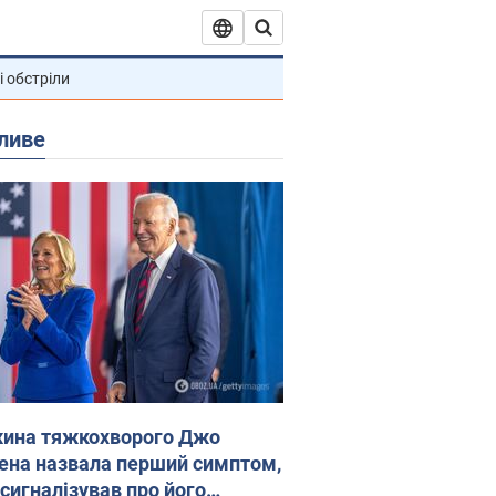
і обстріли
ливе
ина тяжкохворого Джо
ена назвала перший симптом,
 сигналізував про його