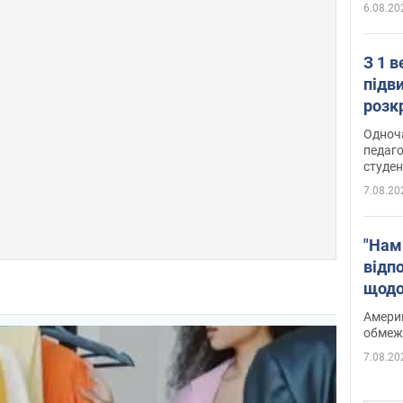
6.08.20
З 1 
підв
розк
Одноч
педаго
студен
7.08.20
"Нам
відп
щодо
Patri
Америк
обмеж
7.08.20