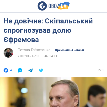
Не довічне: Скіпальський
спрогнозував долю
Єфремова
Тетяна Гайжевська
Кримінальні новини
2.08.2016 15:58
14,1 т.
4
РУС