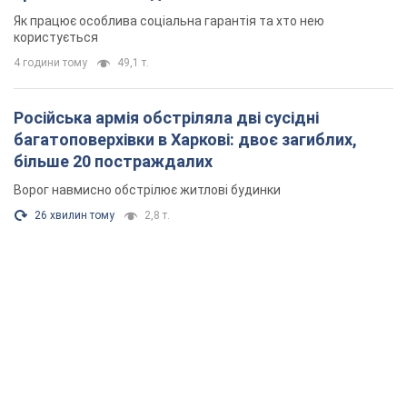
Як працює особлива соціальна гарантія та хто нею
користується
4 години тому
49,1 т.
Російська армія обстріляла дві сусідні
багатоповерхівки в Харкові: двоє загиблих,
більше 20 постраждалих
Ворог навмисно обстрілює житлові будинки
26 хвилин тому
2,8 т.