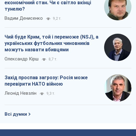
економічний стан. Чи є світло вкінці
тунелю?
Вадим Денисенко
9,2 т.
Чий буде Крим, той і переможе (NSJ), а
українських футбольних чиновників
можуть назвати вбивцями
Олександр Кірш
8,7 т.
Захід проспав загрозу: Росія може
перевірити НАТО війною
Леонід Невзлін
9,3 т.
Всі думки