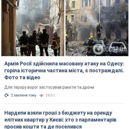
Армія Росії здійснила масовану атаку на Одесу:
горіла історична частина міста, є постраждалі.
Фото та відео
Для терору ворог застосував ракети та дрони
2 хвилини тому
28,6 т.
Нардепи взяли гроші з бюджету на оренду
елітних квартир у Києві: хто з парламентарів
просив кошти та де поселився