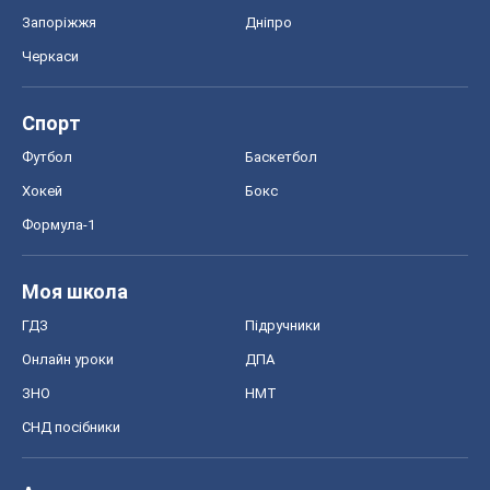
Запоріжжя
Дніпро
Черкаси
Спорт
Футбол
Баскетбол
Хокей
Бокс
Формула-1
Моя школа
ГДЗ
Підручники
Онлайн уроки
ДПА
ЗНО
НМТ
СНД посібники