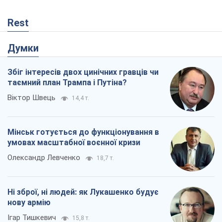
Rest
Думки
Збіг інтересів двох цинічних гравців чи
таємний план Трампа і Путіна?
Віктор Швець
14,4 т.
Мінськ готується до функціонування в
умовах масштабної воєнної кризи
Олександр Левченко
18,7 т.
Ні зброї, ні людей: як Лукашенко будує
нову армію
Ігар Тишкевич
15,8 т.