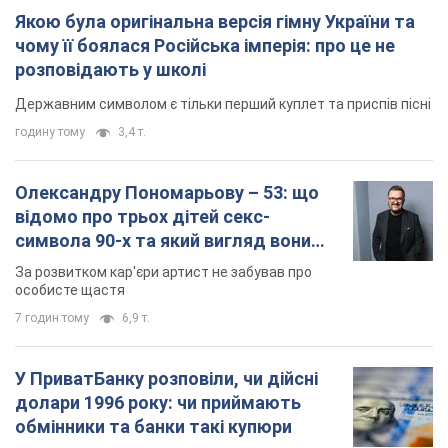
Якою була оригінальна версія гімну України та
чому її боялася Російська імперія: про це не
розповідають у школі
Державним символом є тільки перший куплет та приспів пісні
годину тому
3,4 т.
Олександру Пономарьову – 53: що
відомо про трьох дітей секс-
символа 90-х та який вигляд вони
мають
За розвитком кар'єри артист не забував про
особисте щастя
7 годин тому
6,9 т.
У ПриватБанку розповіли, чи дійсні
долари 1996 року: чи приймають
обмінники та банки такі купюри