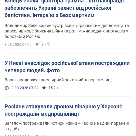
Кінець епохи "фактора Трампа": хто насправді
забезпечить Україні захист від російської
балістики. Інтерв’ю з Безсмертним
Володимир Зеленський зустрівся з українським дипломата та
окреслив нове бачення війни та ролі міжнародних партнерів у
боротьбі з Росією
9,7 т.
8.08.2026 07:00
У Києві внаслідок російської атаки постраждали
четверо людей. Фото
Ворог продовжує регулярний ракетний терор столиці
18,9 т.
8.08.2026 07:02
Росіяни атакували дроном лікарню у Херсоні:
постраждали медпрацівниці
Загалом постраждали чотири жінки – і вони не єдині поранені
за добу