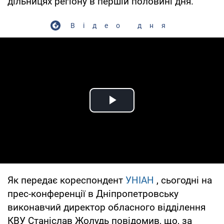
дільницях регіону в першій половині дня.
Відео дня
Play Video
Як передає кореспондент
УНІАН
, сьогодні на
прес-конференції в Дніпропетровську
виконавчий директор обласного відділення
КВУ Станіслав Жолудь повідомив, що, за