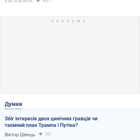
4,0 т.
8.08.2026 00:54
Думки
Збіг інтересів двох цинічних гравців чи
таємний план Трампа і Путіна?
Віктор Швець
321