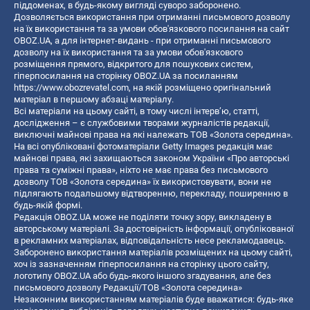
піддоменах, в будь-якому вигляді суворо заборонено.
Дозволяється використання при отриманні письмового дозволу
на їх використання та за умови обов'язкового посилання на сайт
OBOZ.UA, а для інтернет-видань - при отриманні письмового
дозволу на їх використання та за умови обов'язкового
розміщення прямого, відкритого для пошукових систем,
гіперпосилання на сторінку OBOZ.UA за посиланням
https://www.obozrevatel.com
, на якій розміщено оригінальний
матеріал в першому абзаці матеріалу.
Всі матеріали на цьому сайті, в тому числі інтерв’ю, статті,
дослідження – є службовими творами журналістів редакції,
виключні майнові права на які належать ТОВ «Золота середина».
На всі опубліковані фотоматеріали Getty Images редакція має
майнові права, які захищаються законом України «Про авторські
права та суміжні права», ніхто не має права без письмового
дозволу ТОВ «Золота середина» їх використовувати, вони не
підлягають подальшому відтворенню, перекладу, поширенню в
будь-якій формі.
Редакція OBOZ.UA може не поділяти точку зору, викладену в
авторському матеріалі. За достовірність інформації, опублікованої
в рекламних матеріалах, відповідальність несе рекламодавець.
Заборонено використання матеріалів розміщених на цьому сайті,
хоч із зазначенням гіперпосилання на сторінку цього сайту,
логотипу OBOZ.UA або будь-якого іншого згадування, але без
письмового дозволу Редакції/ТОВ «Золота середина»
Незаконним використанням матеріалів буде вважатися: будь-яке