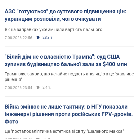
АЗС "готуються" до суттєвого підвищення цін:
українцям розповіли, чого очікувати
Як на заправках уже змінили вартість пального
23,3 т.
7.08.2026 22:56
"Білий дім не є власністю Трампа": суд США
зупинив будівництво бальної зали за $400 млн
Трамп вже заявив, що негайно подасть апеляцію а це "жахливе
рішення"
2,4 т.
7.08.2026 23:54
Війна змінює не лише тактику: в НГУ показали
інженерні рішення проти російських FPV-дронів.
Фото
Це "постапокаліптична естетика зі світу "Шаленого Макса"