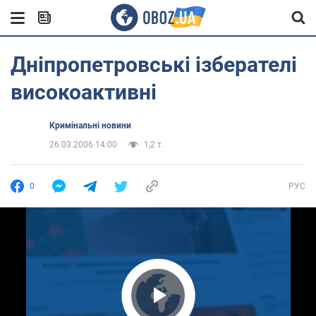
Дніпропетровські ізберателі
високоактивні
Кримінальні новини
26.03.2006 14:00
1,2 т.
0
РУС