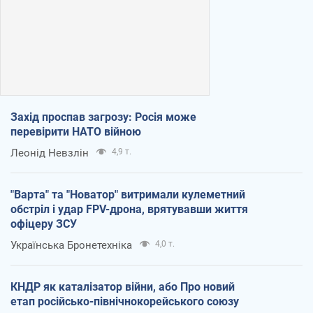
Захід проспав загрозу: Росія може
перевірити НАТО війною
Леонід Невзлін
4,9 т.
"Варта" та "Новатор" витримали кулеметний
обстріл і удар FPV-дрона, врятувавши життя
офіцеру ЗСУ
Українська Бронетехніка
4,0 т.
КНДР як каталізатор війни, або Про новий
етап російсько-північнокорейського союзу