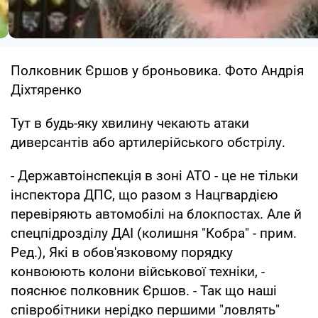
Полковник Єршов у броньовика. Фото Андрія
Діхтяренко
Тут в будь-яку хвилину чекають атаки
диверсантів або артилерійського обстрілу.
- Державтоінспекція в зоні АТО - це не тільки
інспектора ДПС, що разом з Нацгвардією
перевіряють автомобілі на блокпостах. Але й
спецпідрозділу ДАІ (колишня "Кобра" - прим.
Ред.), Які в обов'язковому порядку
конвоюють колони військової техніки, -
пояснює полковник Єршов. - Так що наші
співробітники нерідко першими "ловлять"