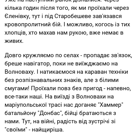
кілька годин після того, як ми проїхали через
Єленівку, тут і під Старобешеве зав'язався
кровопролитний бій. І можливо, когось із тих
хлопців, хто махав нам рукою, вже немає в
живих.
Довго кружляємо по селах - пропадає зв'язок,
бреше навігатор, поки не виїжджаємо на
Волноваху. І натикаємося на караван техніки
без розпізнавальних знаків, але з білими
смугами! Проїхали повз без пригод - напевно,
все-таки наші. На виїзді з Волновахи на
маріупольської трасі нас доганяє "Хаммер"
батальйону "Донбас", бійці братаються з
нами. Тут, на війні, радість від зустрічі зі
"своїми" - найщиріша.