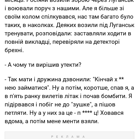
і воювали поруч з нашими. Але я більше зі
своїм колом спілкувався, нас там багато було
таких, в наколках. Деяких возили під Луганськ
тренувати, розповідали: заставляли ходити в
повній викладці, перевіряли на детекторі
брехні.
- А чому ти вирішив утекти?
- Так мати і дружина дзвонили: "Кінчай х **
нею займатися". Ну а потім, коротше, спав я, а
в п'ять ранку вилетів літак і почав бомбити. Я
підірвався і побіг не до "зушке", а пішов
петляти. Ну а у них за це - п **** ц! Ховався
вдома, а потім мене менти взяли.