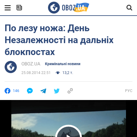
По лезу ножа: День
Незалежності на дальніх
блокпостах
OBOZ.UA
Кримінальні новини
25.08.2014 22:51
13,2 т.
146
РУС