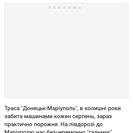
Траса "Донецьк-Маріуполь", в колишні роки
забита машинами кожен серпень, зараз
практично порожня. На півдорозі до
Маріуполю нас безцеремонно "гальмує"