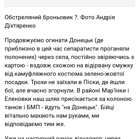
Обстреляний броньовик ?. Фото Андрія
Діхтяренко
Продовжуємо огинати Донецьк (де
приблизно в цей час сепаратисти проганяли
полонених) через села, постійно звіряючись з
картою - вздовж схожою на відірвану смужку
від камуфляжного костюма зелено-жовтої
посадки. Трохи не заїхали в Піски, де йшли
бої, але вчасно згорнули. В районі Мар'їнки і
Еленовки наш шлях присікається за колоною
танків і БМП - йдуть "на Донецьк". Бійці
вітально махають нам руками, ми
відповідаємо тим же.
Уже на наступний ранок дізналися: через