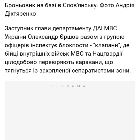
Броньовик на базі в Слов'янську. Фото Андрія
Діхтяренко
Заступник глави департаменту ДАІ МВС
України Олександр Єршов разом з групою
офіцерів інспектує блокпости - "клапани", де
бійці внутрішніх військ МВС та Нацгвардії
цілодобово перевіряють каравани, що
тягнуться із захопленої сепаратистами зони.