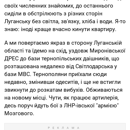
своїх численних знайомих, до останнього
сиділи в обстрілюють з різних сторін
Луганську без світла, зв'язку, хліба і води. Я-то
знаю: іноді краще вчасно кинути квартиру.
А ми повертаємо якраз в сторону Луганській
області та їдемо на схід, уздовж Миронівської
ДРЕС до бази тернопільських даішників, що
розташована недалеко від Світлодарська у
бази МВС. Тернополяни приїхали сюди
недавно, змінивши одеситів, і ще не встигли
звикнути до розкатам вибухів. Обживаються
на новому місці. Чути, як працює артилерія,
десь поруч йдуть бої з ЛНР-івської "армією"
Мозгового.