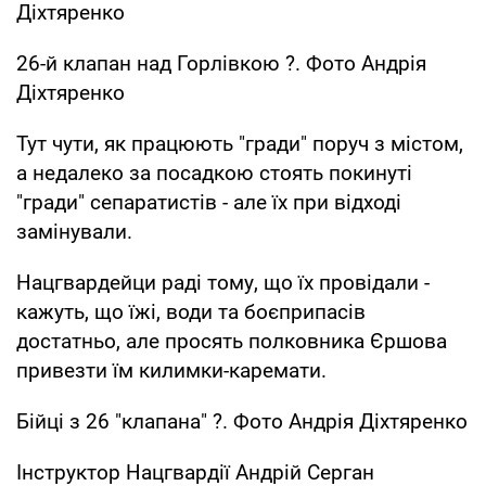
Діхтяренко
26-й клапан над Горлівкою ?. Фото Андрія
Діхтяренко
Тут чути, як працюють "гради" поруч з містом,
а недалеко за посадкою стоять покинуті
"гради" сепаратистів - але їх при відході
замінували.
Нацгвардейци раді тому, що їх провідали -
кажуть, що їжі, води та боєприпасів
достатньо, але просять полковника Єршова
привезти їм килимки-каремати.
Бійці з 26 "клапана" ?. Фото Андрія Діхтяренко
Інструктор Нацгвардії Андрій Серган