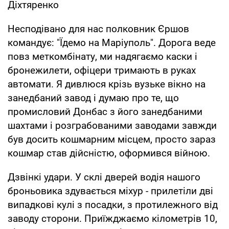
Діхтяренко
Несподівано для нас полковник Єршов
командує: "Їдемо на Маріуполь". Дорога веде
повз меткомбінату, ми надягаємо каски і
бронежилети, офіцери тримають в руках
автомати. Я дивлюся крізь вузьке вікно на
занедбаний завод і думаю про те, що
промисловий Донбас з його занедбаними
шахтами і розграбованими заводами завжди
був досить кошмарним місцем, просто зараз
кошмар став дійсністю, оформився війною.
Дзвінкі удари. У склі дверей водія нашого
броньовика здувається міхур - прилетіли дві
випадкові кулі з посадки, з протилежного від
заводу сторони. Приїжджаємо кілометрів 10,