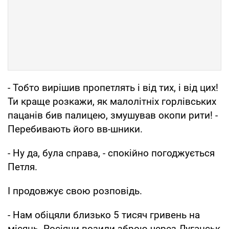
- Тобто вирішив пропетлять і від тих, і від цих!
Ти краще розкажи, як малолітніх горлівських
пацанів бив палицею, змушував окопи рити! -
Перебивають його вв-шники.
- Ну да, була справа, - спокійно погоджується
Петля.
І продовжує свою розповідь.
- Нам обіцяли близько 5 тисяч гривень на
місяць. Росіяни возили зброю через Луганськ