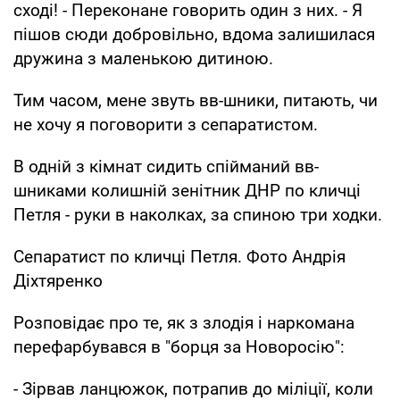
сході! - Переконане говорить один з них. - Я
пішов сюди добровільно, вдома залишилася
дружина з маленькою дитиною.
Тим часом, мене звуть вв-шники, питають, чи
не хочу я поговорити з сепаратистом.
В одній з кімнат сидить спійманий вв-
шниками колишній зенітник ДНР по кличці
Петля - руки в наколках, за спиною три ходки.
Сепаратист по кличці Петля. Фото Андрія
Діхтяренко
Розповідає про те, як з злодія і наркомана
перефарбувався в "борця за Новоросію":
- Зірвав ланцюжок, потрапив до міліції, коли