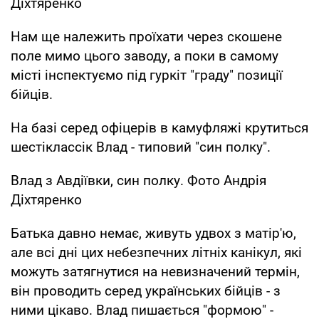
Діхтяренко
Нам ще належить проїхати через скошене
поле мимо цього заводу, а поки в самому
місті інспектуємо під гуркіт "граду" позиції
бійців.
На базі серед офіцерів в камуфляжі крутиться
шестіклассік Влад - типовий "син полку".
Влад з Авдіївки, син полку. Фото Андрія
Діхтяренко
Батька давно немає, живуть удвох з матір'ю,
але всі дні цих небезпечних літніх канікул, які
можуть затягнутися на невизначений термін,
він проводить серед українських бійців - з
ними цікаво. Влад пишається "формою" -