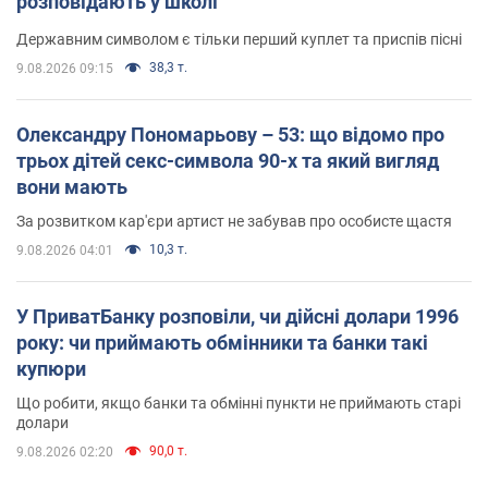
розповідають у школі
Державним символом є тільки перший куплет та приспів пісні
38,3 т.
9.08.2026 09:15
Олександру Пономарьову – 53: що відомо про
трьох дітей секс-символа 90-х та який вигляд
вони мають
За розвитком кар'єри артист не забував про особисте щастя
10,3 т.
9.08.2026 04:01
У ПриватБанку розповіли, чи дійсні долари 1996
року: чи приймають обмінники та банки такі
купюри
Що робити, якщо банки та обмінні пункти не приймають старі
долари
90,0 т.
9.08.2026 02:20