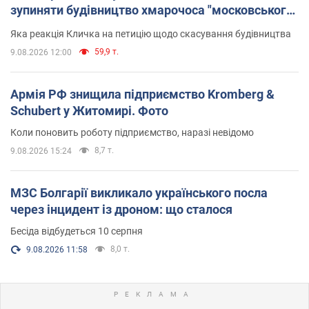
зупиняти будівництво хмарочоса "московського
вірянина"
Яка реакція Кличка на петицію щодо скасування будівництва
59,9 т.
9.08.2026 12:00
Армія РФ знищила підприємство Kromberg &
Schubert у Житомирі. Фото
Коли поновить роботу підприємство, наразі невідомо
8,7 т.
9.08.2026 15:24
МЗС Болгарії викликало українського посла
через інцидент із дроном: що сталося
Бесіда відбудеться 10 серпня
8,0 т.
9.08.2026 11:58