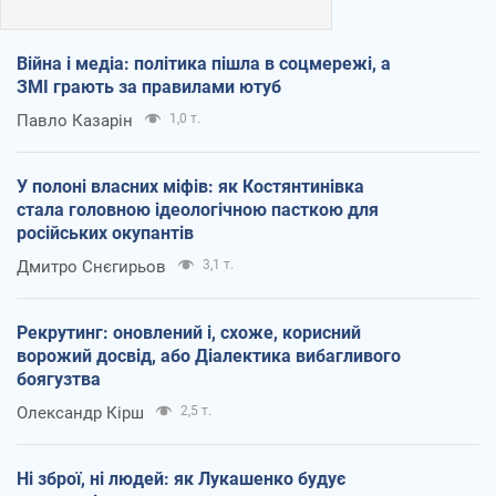
Війна і медіа: політика пішла в соцмережі, а
ЗМІ грають за правилами ютуб
Павло Казарін
1,0 т.
У полоні власних міфів: як Костянтинівка
стала головною ідеологічною пасткою для
російських окупантів
Дмитро Снєгирьов
3,1 т.
Рекрутинг: оновлений і, схоже, корисний
ворожий досвід, або Діалектика вибагливого
боягузтва
Олександр Кірш
2,5 т.
Ні зброї, ні людей: як Лукашенко будує