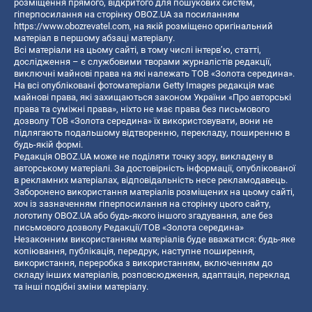
розміщення прямого, відкритого для пошукових систем,
гіперпосилання на сторінку OBOZ.UA за посиланням
https://www.obozrevatel.com
, на якій розміщено оригінальний
матеріал в першому абзаці матеріалу.
Всі матеріали на цьому сайті, в тому числі інтерв’ю, статті,
дослідження – є службовими творами журналістів редакції,
виключні майнові права на які належать ТОВ «Золота середина».
На всі опубліковані фотоматеріали Getty Images редакція має
майнові права, які захищаються законом України «Про авторські
права та суміжні права», ніхто не має права без письмового
дозволу ТОВ «Золота середина» їх використовувати, вони не
підлягають подальшому відтворенню, перекладу, поширенню в
будь-якій формі.
Редакція OBOZ.UA може не поділяти точку зору, викладену в
авторському матеріалі. За достовірність інформації, опублікованої
в рекламних матеріалах, відповідальність несе рекламодавець.
Заборонено використання матеріалів розміщених на цьому сайті,
хоч із зазначенням гіперпосилання на сторінку цього сайту,
логотипу OBOZ.UA або будь-якого іншого згадування, але без
письмового дозволу Редакції/ТОВ «Золота середина»
Незаконним використанням матеріалів буде вважатися: будь-яке
копiювання, публiкацiя, передрук, наступне поширення,
використання, переробка з використанням, включенням до
складу інших матеріалів, розповсюдження, адаптація, переклад
та інші подібні зміни матеріалу.