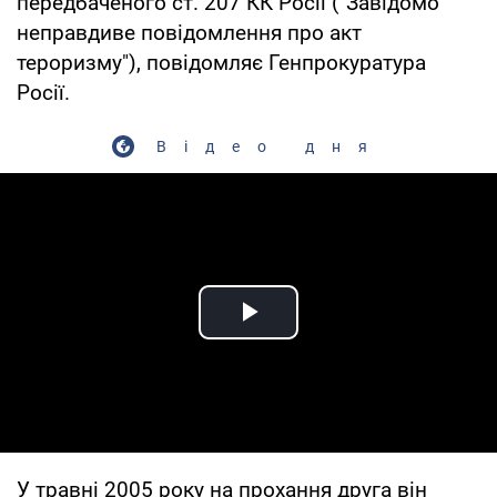
передбаченого ст. 207 КК Росії ("Завідомо
неправдиве повідомлення про акт
тероризму"), повідомляє Генпрокуратура
Росії.
Відео дня
Play Video
У травні 2005 року на прохання друга він