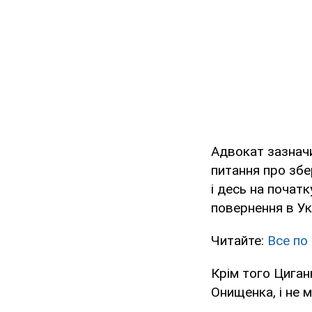
Адвокат зазнач
питання про збе
і десь на почат
повернення в Укр
Читайте:
Все по
Крім того Циган
Онищенка, і не м