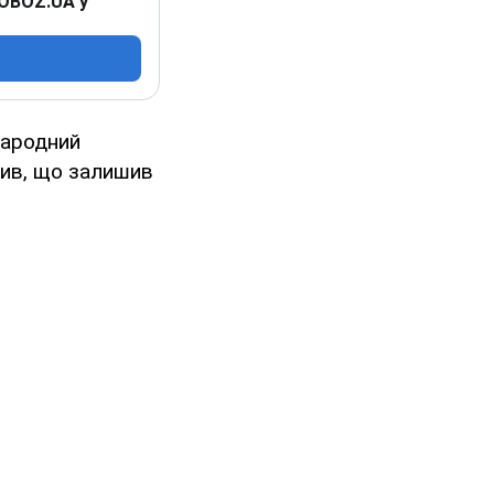
 OBOZ.UA у
народний
вив, що залишив