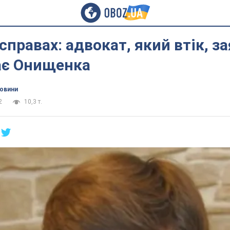
 справах: адвокат, який втік, з
ає Онищенка
новини
2
10,3 т.