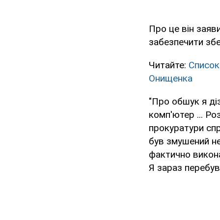
Про це він заяви
забезпечити збе
Читайте:
Список
Онищенка
"Про обшук я ді
комп'ютер ... Ро
прокуратури спр
був змушений не 
фактично викона
Я зараз перебув