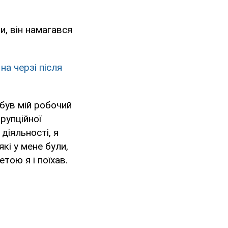
и, він намагався
на черзі після
був мій робочий
орупційної
діяльності, я
які у мене були,
тою я і поїхав.