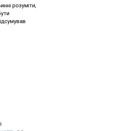
инні розуміти,
бути
підсумував
ї