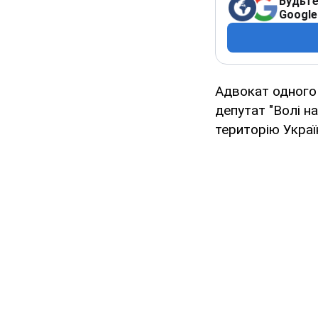
Будьте
Google
Адвокат одного 
депутат "Волі н
територію Україн