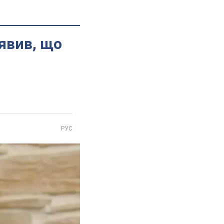
аявив, що
РУС