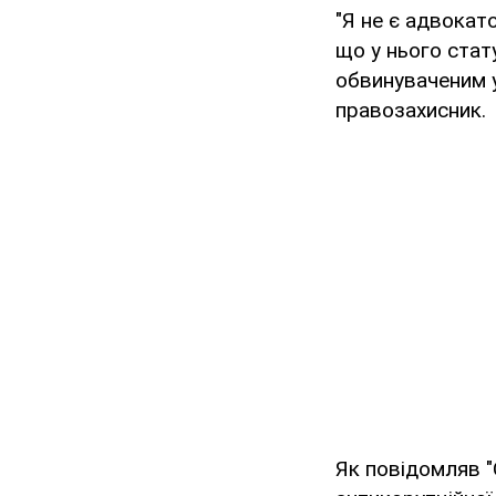
"Я не є адвокат
що у нього стату
обвинуваченим у
правозахисник.
Як повідомляв "