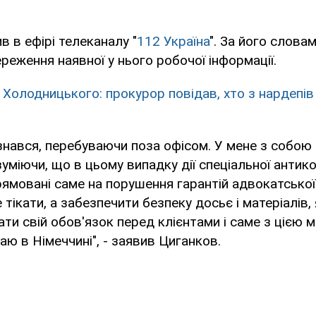
в в ефірі телеканалу "
112 Україна
". За його словам
реження наявної у нього робочої інформації.
 Холодницького: прокурор повідав, хто з нардепів 
знався, перебуваючи поза офісом. У мене з собою 
зуміючи, що в цьому випадку дії спеціальної антик
ямовані саме на порушення гарантій адвокатської 
тікати, а забезпечити безпеку досьє і матеріалів, 
ти свій обов'язок перед клієнтами і саме з цією ме
аю в Німеччині", - заявив Циганков.