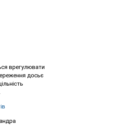
ься врегулювати
збереження досьє
цільність
.
ів
сандра