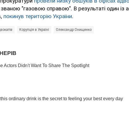
ї прокуратури
провели низку обшуків в офісах адво
званою "газовою справою". В результаті один із а
в,
покинув територію України
.
вокатів
Корупція в Україні
Олександр Онищенко