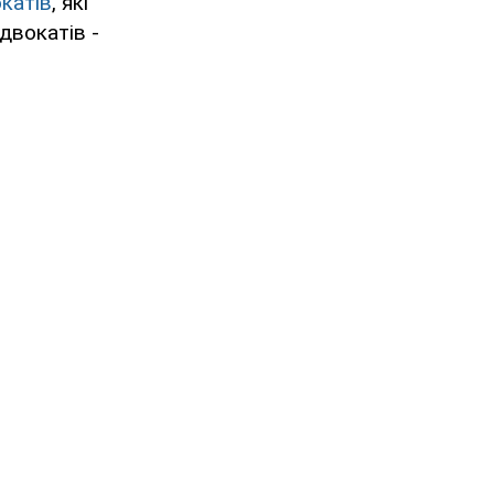
катів
, які
двокатів -