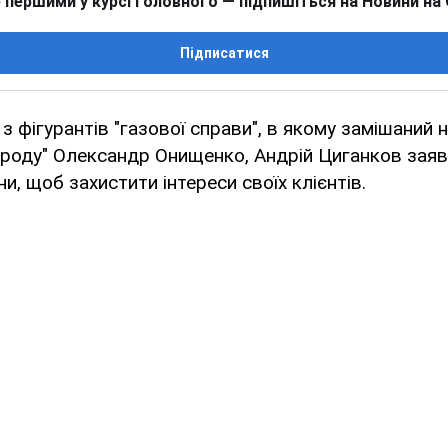
 першими у курсі головного — підпишіться на Новини на
Підписатися
з фігурантів "газової справи", в якому замішаний 
ароду" Олександр Онищенко, Андрій Циганков зая
и, щоб захистити інтереси своїх клієнтів.