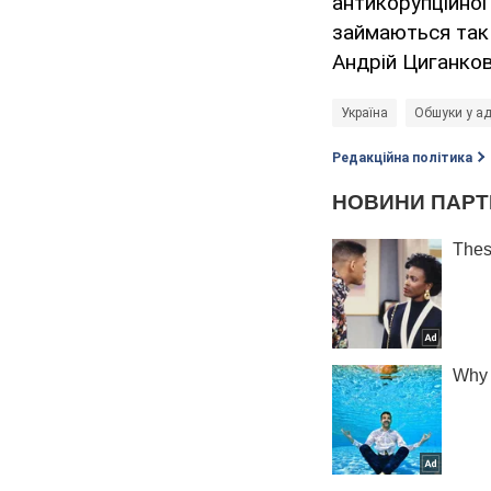
антикорупційно
займаються так 
Андрій Циганко
Україна
Обшуки у ад
Редакційна політика