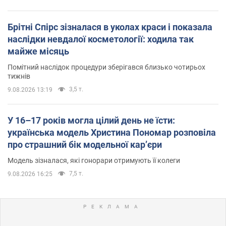
Брітні Спірс зізналася в уколах краси і показала
наслідки невдалої косметології: ходила так
майже місяць
Помітний наслідок процедури зберігався близько чотирьох
тижнів
3,5 т.
9.08.2026 13:19
У 16–17 років могла цілий день не їсти:
українська модель Христина Пономар розповіла
про страшний бік модельної кар’єри
Модель зізналася, які гонорари отримують її колеги
7,5 т.
9.08.2026 16:25