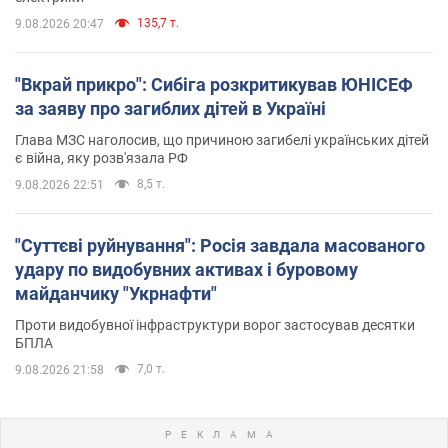
135,7 т.
9.08.2026 20:47
"Вкрай прикро": Сибіга розкритикував ЮНІСЕФ
за заяву про загиблих дітей в Україні
Глава МЗС наголосив, що причиною загибелі українських дітей
є війна, яку розв'язала РФ
8,5 т.
9.08.2026 22:51
"Суттєві руйнування": Росія завдала масованого
удару по видобувних активах і буровому
майданчику "Укрнафти"
Проти видобувної інфраструктури ворог застосував десятки
БПЛА
7,0 т.
9.08.2026 21:58