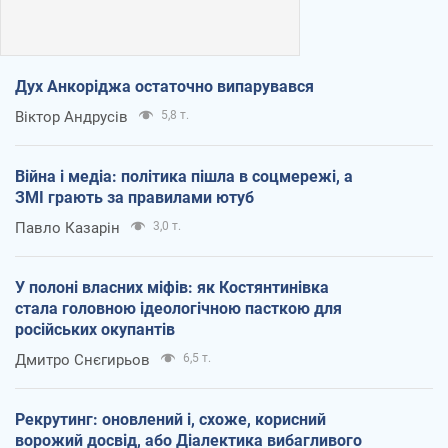
Дух Анкоріджа остаточно випарувався
Віктор Андрусів
5,8 т.
Війна і медіа: політика пішла в соцмережі, а
ЗМІ грають за правилами ютуб
Павло Казарін
3,0 т.
У полоні власних міфів: як Костянтинівка
стала головною ідеологічною пасткою для
російських окупантів
Дмитро Снєгирьов
6,5 т.
Рекрутинг: оновлений і, схоже, корисний
ворожий досвід, або Діалектика вибагливого