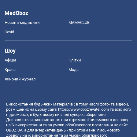
MedOboz
Новини медицини
MAMACLUB
Covid
Шоу
Афіша
Плітки
Краса
Мода
Жіночий журнал
Використання будь-яких матеріалів ( в тому числі фото- та відео-),
розміщених на цьому сайті
https://www.obozrevatel.com
та всіх його
піддоменах, в будь-якому вигляді суворо заборонено.
Дозволяється використання при отриманні письмового дозволу
на їх використання та за умови обов'язкового посилання на сайт
OBOZ.UA, а для інтернет-видань - при отриманні письмового
дозволу на їх використання та за умови обов'язкового