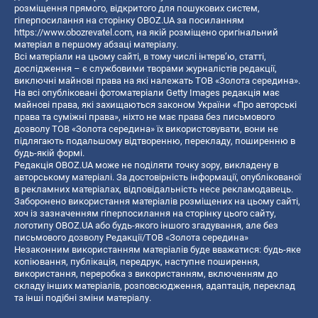
розміщення прямого, відкритого для пошукових систем,
гіперпосилання на сторінку OBOZ.UA за посиланням
https://www.obozrevatel.com
, на якій розміщено оригінальний
матеріал в першому абзаці матеріалу.
Всі матеріали на цьому сайті, в тому числі інтерв’ю, статті,
дослідження – є службовими творами журналістів редакції,
виключні майнові права на які належать ТОВ «Золота середина».
На всі опубліковані фотоматеріали Getty Images редакція має
майнові права, які захищаються законом України «Про авторські
права та суміжні права», ніхто не має права без письмового
дозволу ТОВ «Золота середина» їх використовувати, вони не
підлягають подальшому відтворенню, перекладу, поширенню в
будь-якій формі.
Редакція OBOZ.UA може не поділяти точку зору, викладену в
авторському матеріалі. За достовірність інформації, опублікованої
в рекламних матеріалах, відповідальність несе рекламодавець.
Заборонено використання матеріалів розміщених на цьому сайті,
хоч із зазначенням гіперпосилання на сторінку цього сайту,
логотипу OBOZ.UA або будь-якого іншого згадування, але без
письмового дозволу Редакції/ТОВ «Золота середина»
Незаконним використанням матеріалів буде вважатися: будь-яке
копiювання, публiкацiя, передрук, наступне поширення,
використання, переробка з використанням, включенням до
складу інших матеріалів, розповсюдження, адаптація, переклад
та інші подібні зміни матеріалу.