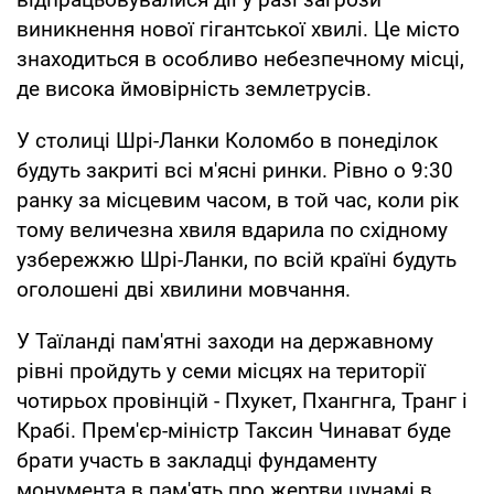
виникнення нової гігантської хвилі. Це місто
знаходиться в особливо небезпечному місці,
де висока ймовірність землетрусів.
У столиці Шрі-Ланки Коломбо в понеділок
будуть закриті всі м'ясні ринки. Рівно о 9:30
ранку за місцевим часом, в той час, коли рік
тому величезна хвиля вдарила по східному
узбережжю Шрі-Ланки, по всій країні будуть
оголошені дві хвилини мовчання.
У Таїланді пам'ятні заходи на державному
рівні пройдуть у семи місцях на території
чотирьох провінцій - Пхукет, Пхангнга, Транг і
Крабі. Прем'єр-міністр Таксин Чинават буде
брати участь в закладці фундаменту
монумента в пам'ять про жертви цунамі в