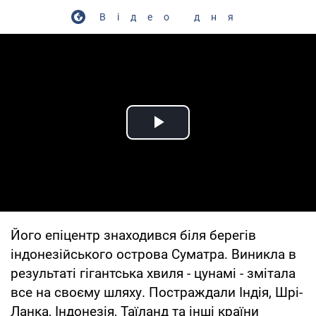
Відео дня
Play Video
Його епіцентр знаходився біля берегів
індонезійського острова Суматра. Виникла в
результаті гігантська хвиля - цунамі - змітала
все на своєму шляху. Постраждали Індія, Шрі-
Ланка, Індонезія, Таїланд та інші країни