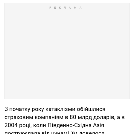
З початку року катаклізми обійшлися
страховим компаніям в 80 млрд доларів, а в
2004 році, коли Південно-Східна Азія
постраждала від цунамі, їм довелося