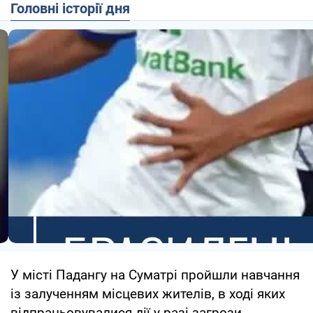
Головні історії дня
У місті Падангу на Суматрі пройшли навчання
із залученням місцевих жителів, в ході яких
відпрацьовувалися дії у разі загрози