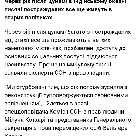
Через рік після цунамі в Індійському океані
тисячі постраждалих все ще живуть в
старих політиках
Через рік після цунамі багато з постраждалих
від стихії все ще проживають в ветхих
наметових містечках, позбавлені доступу до
основних соціальних послуг і піддаються
насильству. Про це на минулому тижні
заявили експерти ООН з прав людини.
"Ми стурбовані тим, що рік потому зусилля з
реконструкції супроводжуються серйозними
запізненням", - йдеться в заяві
спецдоповідача Комісії ООН з прав людини
Мілуна Котхарі та представника Генерального
секретаря з прав переміщених осіб Вальтера