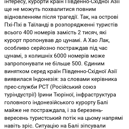
інтересу, курорти країн Південно-Східної Азії
ще не можуть похвалитися повним
відновленням після трагедії. Так, на острові
Пхі-Пхі в Таїланді в розпорядженні туристів
всього 400 номерів замість 2 тисяч, які
курорт пропонував до цунамі. А Хао Лак,
особливо серйозно постраждав під час
цунамі, з колишніх 6000 номерів може
запропонувати не більше 500. Єдиним
винятком серед країн Південно-Східної Азії
виявилася Індонезія: за словами керівника
прес-служби РСТ (Російський союз
туріндустрії) Ірини Тюріної, інфраструктура
головного індонезійського курорту Балі
майже не постраждала, і за березень-
вересень туристський потік на цьому напрямі
навіть зріс. Ситуацію на Балі зіпсували