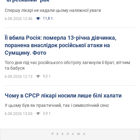
Спершу лікарі не надали цьому належної уваги
11,8 т.
6.08.2026 12:46
Її вбила Росія: померла 13-річна дівчинка,
поранена внаслідок російської атаки на
Сумщину. Фото
Того дня під час російського обстрілу загинули її брат, вітчим
та бабуся
9,5 т.
6.08.2026 12:13
Чому в СРСР лікарі носили лише білі халати
У цьому був як практичний, так і символічний сенс
3,9 т.
6.08.2026 13:00