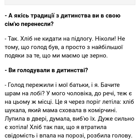
- А якісь традиції з дитинства ви в свою
сім'ю перенесли?
- Так. Хліб не кидати на підлогу. Ніколи! Не
тому, що голод був, а просто з найбільшої
подяки за те, що ми маємо це зерно.
- Ви голодували в дитинстві?
- Голод пережили і мої батьки, і я. Бачите
шрам на лобі? У мого чоловіка, до речі, теж є
на цьому ж місці. Це я через поріг летіла: хліб
шукала, який мама сховала в комірчині.
Лупила в двері, думала, виб'ю їх. Дуже сильно
є хотіла! Хліб так пах, що я втратила
свідомість і впала на порозі, розбила голову.