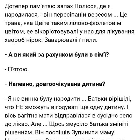
Дотепер пам'ятаю запах Полiсся, де я
народилася, - вiн пересіпаній вересом ... Це
трава, яка Цвiте таким лiлово-фiолетовім
цвiтом, ее вікорістовувалі у нас для лiкування
хвороб нірок. Заварювалі ї пили.
- А ви який за рахунком були в сім'ї?
- П'ятою.
- Напевно, довгоочікувана дитина?
- Я не винна булу народити ... Батьки вірiшілі,
что НЕ зможуть вігодуваті ще одну дитину. І
вісь вагiтна мати вiдправілася в сусiднє село
до лiкар. Але ... Щось змусіло батька змiніті
рiшенням. Вiн поспiшів Зупинити маму.