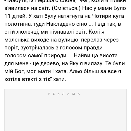
- Мабуть, iз Першого слова, "у-а", коли я тiльки
з'явилася на свiт. (Сміється.) Нас у мами Було
11 дiтей. У хатi булу натягнута на Чотири кута
полотніна, туди Накладено сiно ... I від так, в
отiй люлечцi, ми пiзнавалі свiт. Колі я
маленька виходе на вулицю, перелаз через
порiг, зустрiчалась з голосом правди -
голосом самої природи ... Найвища висота
для мене - це дерево, на Яку я вилазу. Те були
мiй Бог, моя мати i хата. Альо бiльш за все я
хотiла втекті з тiєї хати.