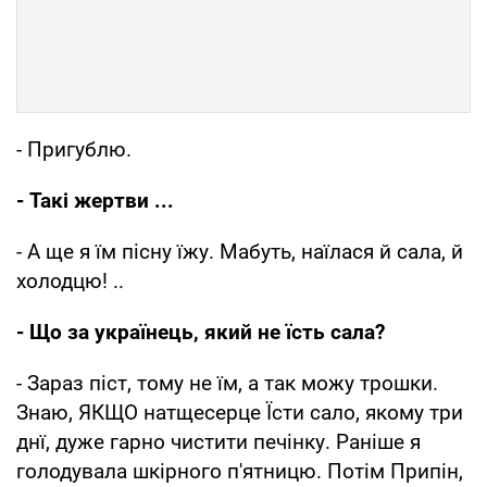
- Пригублю.
- Такі жертви ...
- А ще я їм пiсну їжу. Мабуть, наїлася й сала, й
холодцю! ..
- Що за українець, який не їсть сала?
- Зараз піст, тому не їм, а так можу трошки.
Знаю, ЯКЩО натщесерце Їсти сало, якому три
днї, дуже гарно чистити печiнку. Ранiше я
голодувала шкірного п'ятницю. Потiм Припін,