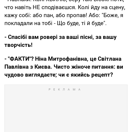
что навiть НЕ сподiваєшся. Колі йду на сцену,
кажу собi: або пан, або пропав! Або: "Боже, я
покладали на тобі - Що буде, ті й буде".
- Спасібi вам ровері за вашi пiснi, за вашу
творчiсть!
- "ФАКТИ"? Ніна Митрофанівна, це Світлана
Павлівна з Києва. Чисто жіноче питання: ви
чудово виглядаєте; чи є якийсь рецепт?