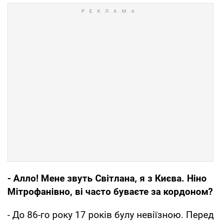
- Алло! Мене звуть Свiтлана, я з Києва. Нiно
Мітрофанiвно, ві часто буваєте за кордоном?
- До 86-го року 17 рокiв булу невіїзною. Перед