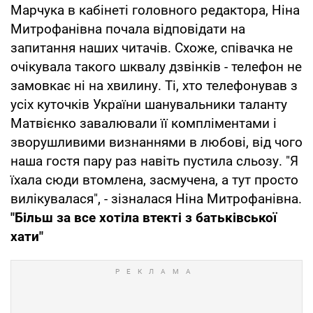
Марчука в кабінеті головного редактора, Ніна
Митрофанівна почала відповідати на
запитання наших читачів. Схоже, співачка не
очікувала такого шквалу дзвінків - телефон не
замовкає ні на хвилину. Ті, хто телефонував з
усіх куточків України шанувальники таланту
Матвієнко завалювали її компліментами і
зворушливими визнаннями в любові, від чого
наша гостя пару раз навіть пустила сльозу. "Я
їхала сюди втомлена, засмучена, а тут просто
вилікувалася", - зізналася Ніна Митрофанівна.
"Бiльш за все хотiла втекті з батькiвської
хати"