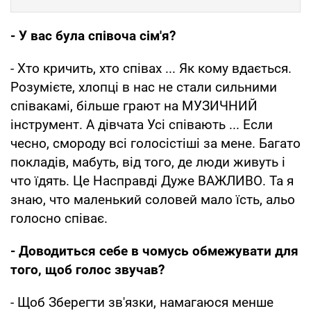
- У вас була співоча сім'я?
- Хто кричить, хто спiвах ... Як кому вдається.
Розумiєте, хлопцi в нас не стали сильними
спiвакамі, бiльше грают на МУЗИЧНИЙ
iнструмент. А дiвчата Усi спiвають ... Если
чесно, смороду всi голосістiшi за мене. Багато
покладів, мабуть, вiд того, де люди живуть i
что їдять. Це Насправдi Дуже ВАЖЛИВО. Та я
знаю, что маленький соловей мало їсть, альо
голосно спiває.
- Доводиться себе в чомусь обмежувати для
того, щоб голос звучав?
- Щоб Зберегти зв'язки, намагаюся менше