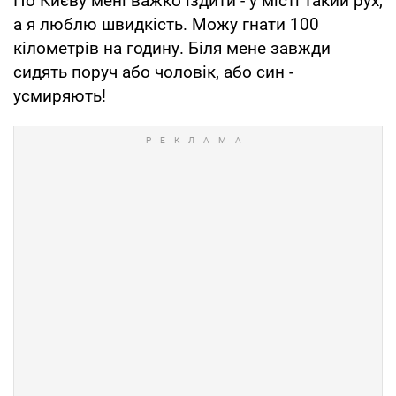
По Києву мені важко їздити - у місті такий рух,
а я люблю швидкість. Можу гнати 100
кілометрів на годину. Біля мене завжди
сидять поруч або чоловік, або син -
усмиряють!