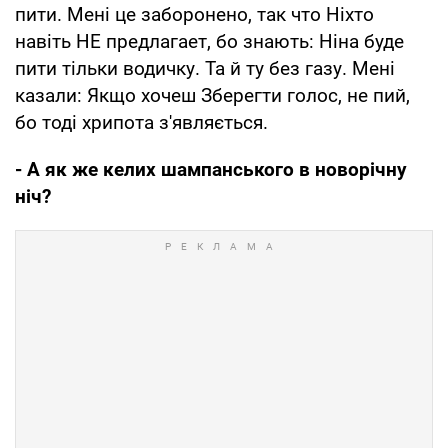
пити. Менi це заборонено, так что Нiхто
навiть НЕ предлагает, бо знають: Нiна буде
пити тiльки водичку. Та й ту без газу. Менi
казали: Якщо хочеш Зберегти голос, не пий,
бо тодi хрипота з'являється.
- А як же келих шампанського в новорічну
ніч?