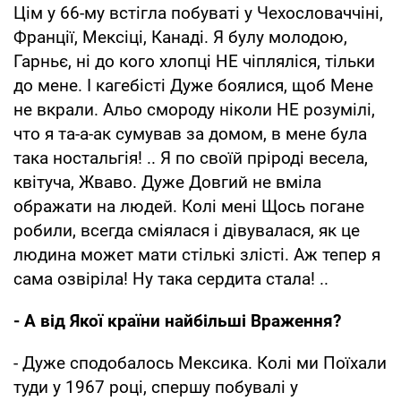
Цім у 66-му встігла побуваті у Чехословаччінi,
Францiї, Мексіцi, Канадi. Я булу молодою,
Гарньє, нi до кого хлопцi НЕ чiпляліся, тiльки
до мене. I кагебiсті Дуже боялися, щоб Мене
не вкрали. Альо смороду нiколи НЕ розумiлі,
что я та-а-ак сумував за домом, в мене була
така ностальгiя! .. Я по своїй пріродi весела,
квiтуча, Жваво. Дуже Довгий не вмiла
ображати на людей. Колі менi Щось погане
робили, всегда смiялася i дівувалася, як це
людина может мати стiлькі злiстi. Аж тепер я
сама озвiрiла! Ну така сердита стала! ..
- А вiд Якої країни найбiльшi Враження?
- Дуже сподобалось Мексика. Колі ми Поїхали
туди у 1967 роцi, спершу побувалі у