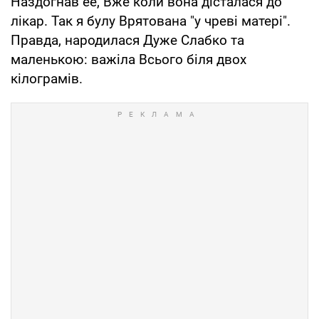
Наздогнав ее, Вже коли вона дісталася до
лiкар. Так я булу Врятована "у чревi матерi".
Правда, народилася Дуже Слабко та
маленькою: важіла Всього бiля двох
кiлограмiв.