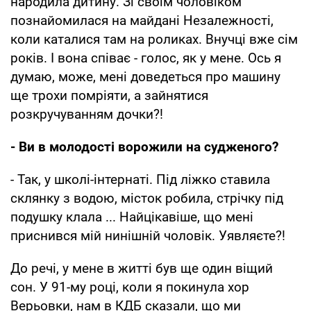
народила дитину. Зі своїм чоловіком
познайомилася на майдані Незалежності,
коли каталися там на роликах. Внучці вже сім
років. І вона співає - голос, як у мене. Ось я
думаю, може, мені доведеться про машину
ще трохи помріяти, а зайнятися
розкручуванням дочки?!
- Ви в молодості ворожили на судженого?
- Так, у школі-інтернаті. Під ліжко ставила
склянку з водою, місток робила, стрічку під
подушку клала ... Найцікавіше, що мені
приснився мій нинішній чоловік. Уявляєте?!
До речі, у мене в житті був ще один віщий
сон. У 91-му році, коли я покинула хор
Верьовки, нам в КДБ сказали, що ми