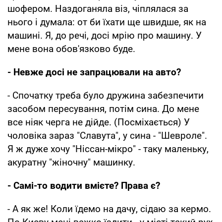
шофером. Наздоганяла віз, чіплялася за
нього і думала: от би їхати ще швидше, як на
машині. Я, до речі, досі мрію про машину. У
мене вона обов'язково буде.
- Невже досі не запрацювали на авто?
- Спочатку треба було дружина забезпечити
засобом пересування, потім сина. До мене
все ніяк черга не дійде. (Посміхається) У
чоловіка зараз "Славута", у сина - "Шевроле".
Я ж дуже хочу "Ніссан-мікро" - таку маленьку,
акуратну "жіночну" машинку.
- Самі-то водити вмієте? Права є?
- А як же! Коли їдемо на дачу, сідаю за кермо.