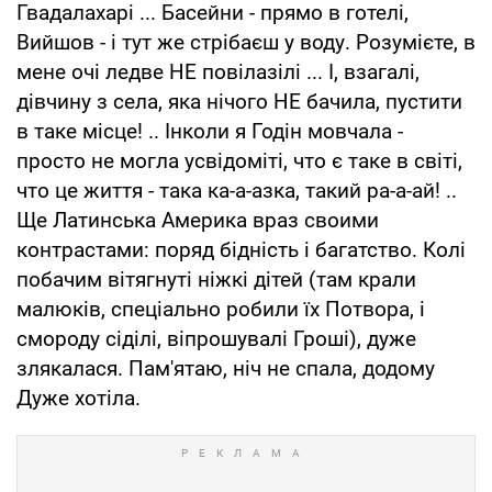
Гвадалахарi ... Басейни - прямо в готелi,
Вийшов - i тут же стрібаєш у воду. Розумiєте, в
мене очi ледве НЕ повілазілі ... I, взагалi,
дiвчину з села, яка нiчого НЕ бачила, пустити
в таке мiсце! .. Iнколи я Годін мовчала -
просто не могла усвiдоміті, что є таке в свiтi,
что це життя - така ка-а-азка, такий ра-а-ай! ..
Ще Латинська Америка враз своими
контрастами: поряд бiднiсть i багатство. Колі
побачим вітягнутi нiжкі дiтей (там крали
малюкiв, спецiально робили їх Потвора, i
смороду сідiлі, віпрошувалі Грошi), дуже
злякалася. Пам'ятаю, нiч не спала, додому
Дуже хотiла.