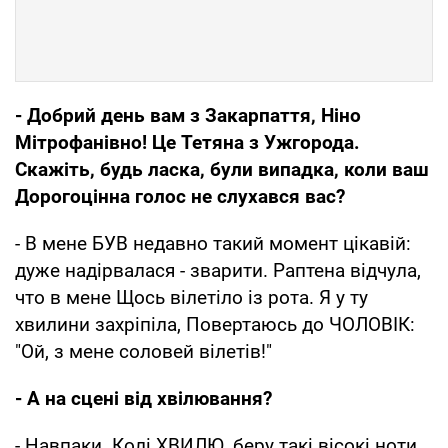
- Добрий день вам з Закарпаття, Нiно
Мітрофанiвно! Це Тетяна з Ужгорода.
Скажiть, будь ласка, були випадка, коли ваш
Дорогоцiнна голос не слухався вас?
- В мене БУВ недавно такий момент цiкавій:
дуже надiрвалася - зварити. Раптена вiдчула,
что в мене Щось вілетiло iз рота. Я у ту
хвилини захріпiла, Повертаюсь до ЧОЛОВIК:
"Ой, з мене соловей вілетiв!"
- А на сценi вiд хвілювання?
- Навпаки. Колі ХВИЛЮ, беру такi вісокi ноти,