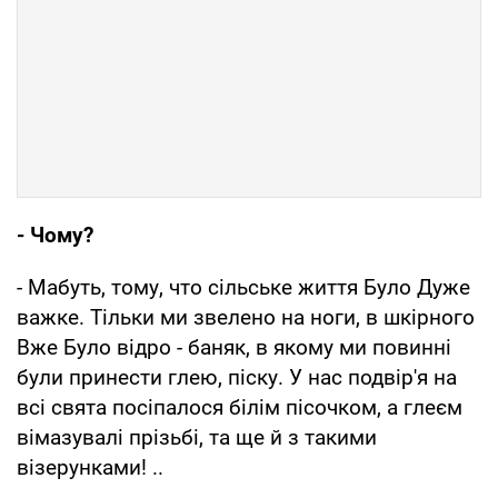
- Чому?
- Мабуть, тому, что сiльське життя Було Дуже
важке. Тiльки ми звелено на ноги, в шкірного
Вже Було відро - баняк, в якому ми повиннi
були принести глею, пiску. У нас подвiр'я на
всi свята посіпалося бiлім пiсочком, а глеєм
вімазувалі прізьбі, та ще й з такими
візерунками! ..