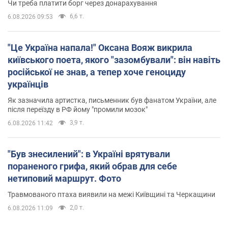
Чи треба платити борг через донарахування
6,6 т.
6.08.2026 09:53
"Це Україна напала!" Оксана Вояж викрила
київського поета, якого "зазомбували": він навіть
російської не знав, а тепер хоче геноциду
українців
Як зазначила артистка, письменник був фанатом України, але
після переїзду в РФ йому "промили мозок"
3,9 т.
6.08.2026 11:42
"Був знесилений": в Україні врятували
пораненого грифа, який обрав для себе
нетиповий маршрут. Фото
Травмованого птаха виявили на межі Київщині та Черкащини
2,0 т.
6.08.2026 11:09