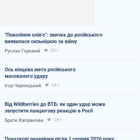
"Покоління олів'є": звичка до російського
виявилася сильнішою за війну
Руслан Горовий
2,0 т.
Ось кінцева мета російського
масованого удару
Ігор Чернецький
3,3 т.
Від Wildberries до ВТБ: як один удар може
запустити ланцюгову реакцію в Росії
Брати Капранови
2,9 т.
Податкові перевірки після 1 серпня 2026 року: