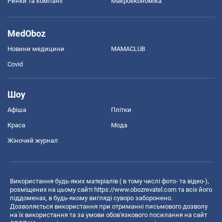
Ринки та компанії
Макроекономіка
MedOboz
Новини медицини
MAMACLUB
Covid
Шоу
Афіша
Плітки
Краса
Мода
Жіночий журнал
Використання будь-яких матеріалів ( в тому числі фото- та відео-),
розміщених на цьому сайті
https://www.obozrevatel.com
та всіх його
піддоменах, в будь-якому вигляді суворо заборонено.
Дозволяється використання при отриманні письмового дозволу
на їх використання та за умови обов'язкового посилання на сайт