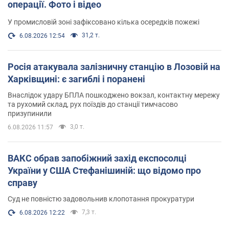
операції. Фото і відео
У промисловій зоні зафіксовано кілька осередків пожежі
31,2 т.
6.08.2026 12:54
Росія атакувала залізничну станцію в Лозовій на
Харківщині: є загиблі і поранені
Внаслідок удару БПЛА пошкоджено вокзал, контактну мережу
та рухомий склад, рух поїздів до станції тимчасово
призупинили
3,0 т.
6.08.2026 11:57
ВАКС обрав запобіжний захід експосолці
України у США Стефанішиній: що відомо про
справу
Суд не повністю задовольнив клопотання прокуратури
7,3 т.
6.08.2026 12:22