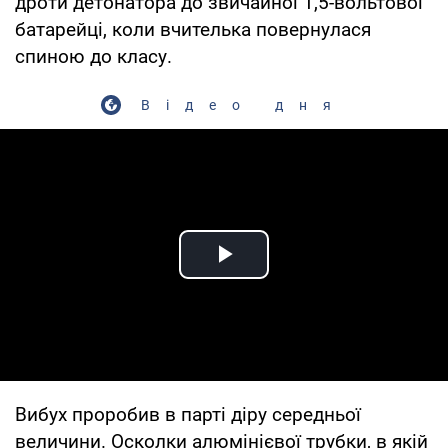
дроти детонатора до звичайної 1,5-вольтової
батарейці, коли вчителька повернулася
спиною до класу.
Відео дня
Play Video
Вибух проробив в парті діру середньої
величини. Осколки алюмінієвої трубки, в якій