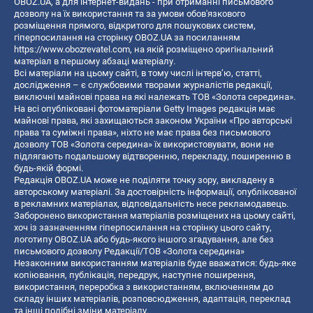
OBOZ.UA, а для інтернет-видань - при отриманні письмового
дозволу на їх використання та за умови обов'язкового
розміщення прямого, відкритого для пошукових систем,
гіперпосилання на сторінку OBOZ.UA за посиланням
https://www.obozrevatel.com
, на якій розміщено оригінальний
матеріал в першому абзаці матеріалу.
Всі матеріали на цьому сайті, в тому числі інтерв’ю, статті,
дослідження – є службовими творами журналістів редакції,
виключні майнові права на які належать ТОВ «Золота середина».
На всі опубліковані фотоматеріали Getty Images редакція має
майнові права, які захищаються законом України «Про авторські
права та суміжні права», ніхто не має права без письмового
дозволу ТОВ «Золота середина» їх використовувати, вони не
підлягають подальшому відтворенню, перекладу, поширенню в
будь-якій формі.
Редакція OBOZ.UA може не поділяти точку зору, викладену в
авторському матеріалі. За достовірність інформації, опублікованої
в рекламних матеріалах, відповідальність несе рекламодавець.
Заборонено використання матеріалів розміщених на цьому сайті,
хоч із зазначенням гіперпосилання на сторінку цього сайту,
логотипу OBOZ.UA або будь-якого іншого згадування, але без
письмового дозволу Редакції/ТОВ «Золота середина»
Незаконним використанням матеріалів буде вважатися: будь-яке
копiювання, публiкацiя, передрук, наступне поширення,
використання, переробка з використанням, включенням до
складу інших матеріалів, розповсюдження, адаптація, переклад
та інші подібні зміни матеріалу.