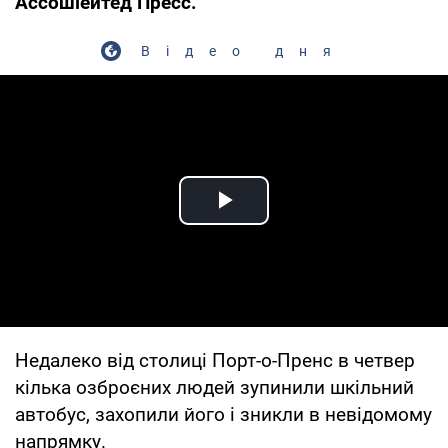
Ассошіейтед Пресс.
Відео дня
Play Video
Недалеко від столиці Порт-о-Пренс в четвер
кілька озброєних людей зупинили шкільний
автобус, захопили його і зникли в невідомому
напрямку.