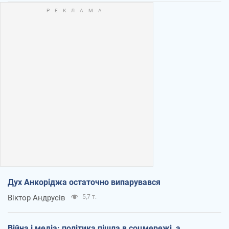
Дух Анкоріджа остаточно випарувався
Віктор Андрусів
5,7 т.
Війна і медіа: політика пішла в соцмережі, а