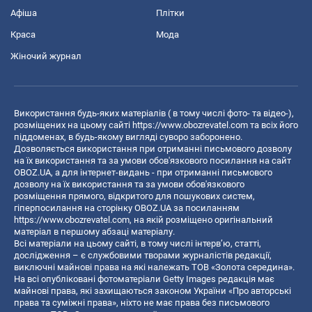
Афіша
Плітки
Краса
Мода
Жіночий журнал
Використання будь-яких матеріалів ( в тому числі фото- та відео-),
розміщених на цьому сайті
https://www.obozrevatel.com
та всіх його
піддоменах, в будь-якому вигляді суворо заборонено.
Дозволяється використання при отриманні письмового дозволу
на їх використання та за умови обов'язкового посилання на сайт
OBOZ.UA, а для інтернет-видань - при отриманні письмового
дозволу на їх використання та за умови обов'язкового
розміщення прямого, відкритого для пошукових систем,
гіперпосилання на сторінку OBOZ.UA за посиланням
https://www.obozrevatel.com
, на якій розміщено оригінальний
матеріал в першому абзаці матеріалу.
Всі матеріали на цьому сайті, в тому числі інтерв’ю, статті,
дослідження – є службовими творами журналістів редакції,
виключні майнові права на які належать ТОВ «Золота середина».
На всі опубліковані фотоматеріали Getty Images редакція має
майнові права, які захищаються законом України «Про авторські
права та суміжні права», ніхто не має права без письмового