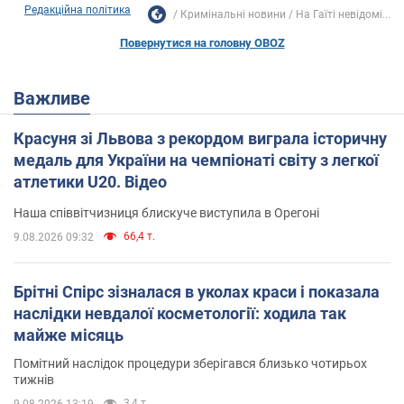
Редакційна політика
Кримінальні новини
На Гаїті невідомі...
Повернутися на головну OBOZ
Важливе
Красуня зі Львова з рекордом виграла історичну
медаль для України на чемпіонаті світу з легкої
атлетики U20. Відео
Наша співвітчизниця блискуче виступила в Орегоні
66,4 т.
9.08.2026 09:32
Брітні Спірс зізналася в уколах краси і показала
наслідки невдалої косметології: ходила так
майже місяць
Помітний наслідок процедури зберігався близько чотирьох
тижнів
3,4 т.
9.08.2026 13:19