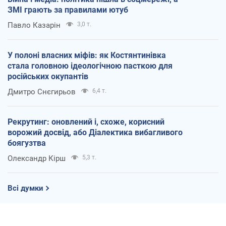
ЗМІ грають за правилами ютуб
Павло Казарін
3,0 т.
У полоні власних міфів: як Костянтинівка
стала головною ідеологічною пасткою для
російських окупантів
Дмитро Снєгирьов
6,4 т.
Рекрутинг: оновлений і, схоже, корисний
ворожий досвід, або Діалектика вибагливого
боягузтва
Олександр Кірш
5,3 т.
Всі думки