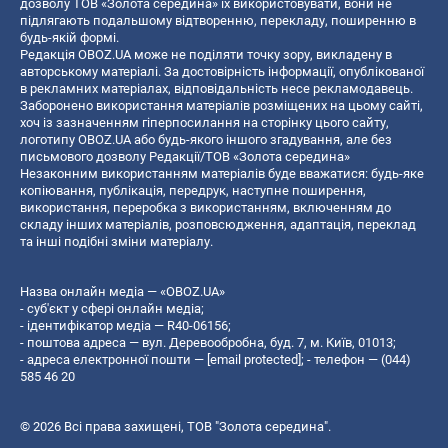
дозволу ТОВ «Золота середина» їх використовувати, вони не
підлягають подальшому відтворенню, перекладу, поширенню в
будь-якій формі.
Редакція OBOZ.UA може не поділяти точку зору, викладену в
авторському матеріалі. За достовірність інформації, опублікованої
в рекламних матеріалах, відповідальність несе рекламодавець.
Заборонено використання матеріалів розміщених на цьому сайті,
хоч із зазначенням гіперпосилання на сторінку цього сайту,
логотипу OBOZ.UA або будь-якого іншого згадування, але без
письмового дозволу Редакції/ТОВ «Золота середина»
Незаконним використанням матеріалів буде вважатися: будь-яке
копiювання, публiкацiя, передрук, наступне поширення,
використання, переробка з використанням, включенням до
складу інших матеріалів, розповсюдження, адаптація, переклад
та інші подібні зміни матеріалу.
Назва онлайн медіа — «OBOZ.UA»
- суб'єкт у сфері онлайн медіа;
- ідентифікатор медіа — R40-06156;
- поштова адреса — вул. Деревообробна, буд. 7, м. Київ, 01013;
- адреса електронної пошти —
[email protected]
; - телефон — (044)
585 46 20
© 2026 Всі права захищені, ТОВ "Золота середина".