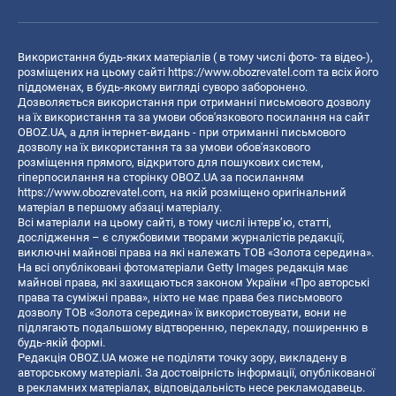
Використання будь-яких матеріалів ( в тому числі фото- та відео-),
розміщених на цьому сайті
https://www.obozrevatel.com
та всіх його
піддоменах, в будь-якому вигляді суворо заборонено.
Дозволяється використання при отриманні письмового дозволу
на їх використання та за умови обов'язкового посилання на сайт
OBOZ.UA, а для інтернет-видань - при отриманні письмового
дозволу на їх використання та за умови обов'язкового
розміщення прямого, відкритого для пошукових систем,
гіперпосилання на сторінку OBOZ.UA за посиланням
https://www.obozrevatel.com
, на якій розміщено оригінальний
матеріал в першому абзаці матеріалу.
Всі матеріали на цьому сайті, в тому числі інтерв’ю, статті,
дослідження – є службовими творами журналістів редакції,
виключні майнові права на які належать ТОВ «Золота середина».
На всі опубліковані фотоматеріали Getty Images редакція має
майнові права, які захищаються законом України «Про авторські
права та суміжні права», ніхто не має права без письмового
дозволу ТОВ «Золота середина» їх використовувати, вони не
підлягають подальшому відтворенню, перекладу, поширенню в
будь-якій формі.
Редакція OBOZ.UA може не поділяти точку зору, викладену в
авторському матеріалі. За достовірність інформації, опублікованої
в рекламних матеріалах, відповідальність несе рекламодавець.