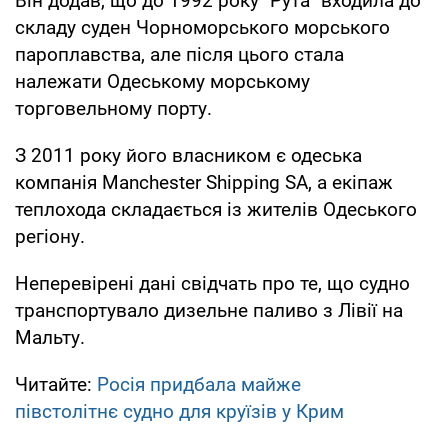
Він додав, що до 1992 року "Рута" входила до
складу суден Чорноморського морського
пароплавства, але після цього стала
належати Одеському морському
торговельному порту.
З 2011 року його власником є одеська
компанія Manchester Shipping SA, а екіпаж
теплохода складається із жителів Одеського
регіону.
Неперевірені дані свідчать про те, що судно
транспортувало дизельне паливо з Лівії на
Мальту.
Читайте:
Росія придбала майже
півстолітнє судно для круїзів у Крим