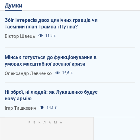
Думки
Збіг інтересів двох цинічних гравців чи
таємний план Трампа і Путіна?
Віктор Швець
11,5 т.
Мінськ готується до функціонування в
умовах масштабної воєнної кризи
Олександр Левченко
16,6 т.
Ні зброї, ні людей: як Лукашенко будує
нову армію
Ігар Тишкевич
14,1 т.