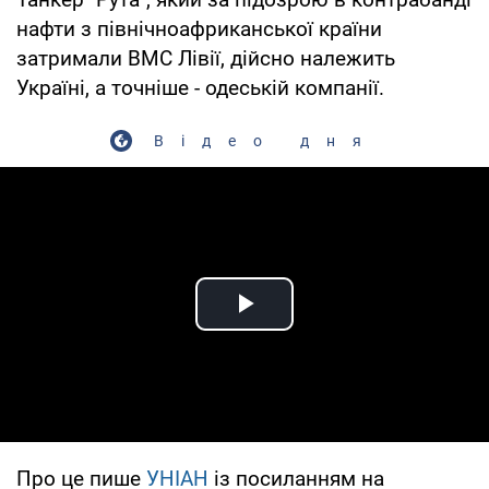
нафти з північноафриканської країни
затримали ВМС Лівії, дійсно належить
Україні, а точніше - одеській компанії.
Відео дня
Play Video
Про це пише
УНІАН
із посиланням на