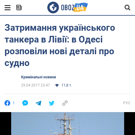
Затримання українського
танкера в Лівії: в Одесі
розповіли нові деталі про
судно
Кримінальні новини
29.04.2017 23:47
11,8 т.
1
РУС