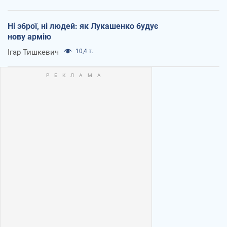
Ні зброї, ні людей: як Лукашенко будує
нову армію
Ігар Тишкевич
10,4 т.