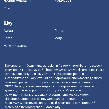
Новини медицини
MAMACLUB
Covid
Шоу
Афіша
Плітки
Краса
Мода
Жіночий журнал
Використання будь-яких матеріалів ( в тому числі фото- та відео-),
розміщених на цьому сайті
https://www.obozrevatel.com
та всіх його
піддоменах, в будь-якому вигляді суворо заборонено.
Дозволяється використання при отриманні письмового дозволу
на їх використання та за умови обов'язкового посилання на сайт
OBOZ.UA, а для інтернет-видань - при отриманні письмового
дозволу на їх використання та за умови обов'язкового
розміщення прямого, відкритого для пошукових систем,
гіперпосилання на сторінку OBOZ.UA за посиланням
https://www.obozrevatel.com
, на якій розміщено оригінальний
матеріал в першому абзаці матеріалу.