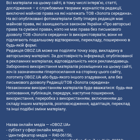
Всі матеріали на цьому сайті, в тому числі інтерв’ю, статті,
дослідження – є службовими творами журналістів редакції,
виключні майнові права на які належать ТОВ «Золота середина».
На всі опубліковані фотоматеріали Getty Images редакція має
майнові права, які захищаються законом України «Про авторські
права та суміжні права», ніхто не має права без письмового
дозволу ТОВ «Золота середина» їх використовувати, вони не
підлягають подальшому відтворенню, перекладу, поширенню в
будь-якій формі.
Редакція OBOZ.UA може не поділяти точку зору, викладену в
авторському матеріалі. За достовірність інформації, опублікованої
в рекламних матеріалах, відповідальність несе рекламодавець.
Заборонено використання матеріалів розміщених на цьому сайті,
хоч із зазначенням гіперпосилання на сторінку цього сайту,
логотипу OBOZ.UA або будь-якого іншого згадування, але без
письмового дозволу Редакції/ТОВ «Золота середина»
Незаконним використанням матеріалів буде вважатися: будь-яке
копiювання, публiкацiя, передрук, наступне поширення,
використання, переробка з використанням, включенням до
складу інших матеріалів, розповсюдження, адаптація, переклад
та інші подібні зміни матеріалу.
Назва онлайн медіа — «OBOZ.UA»
- суб'єкт у сфері онлайн медіа;
- ідентифікатор медіа — R40-06156;