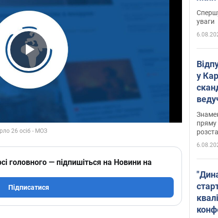
"агр
Спершу
уваги
6.08.20
Play Video
Відп
у Ка
скан
веду
захе
Знаме
пряму 
розста
6.08.20
сі головного — підпишіться на Новини на
"Дин
стар
Підписатися
квалі
конф