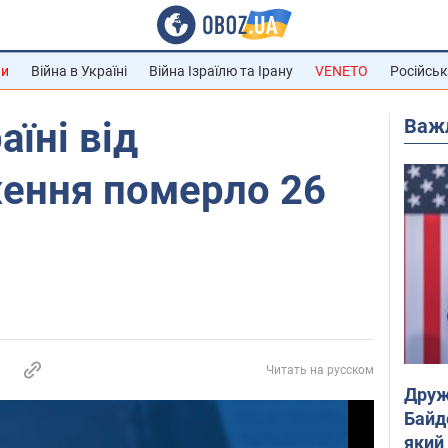
ни
Війна в Україні
Війна Ізраїлю та Ірану
VENETO
Російськ
Важ
аїні від
ення померло 26
Читать на русском
Друж
Байд
який