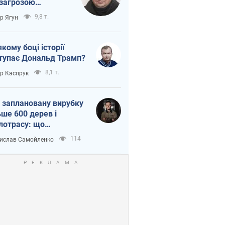
 загрозою
тична логістика
9,8 т.
ор Ягун
якому боці історії
тупає Дональд Трамп?
8,1 т.
ор Каспрук
 заплановану вирубку
ьше 600 дерев і
лотрасу: що
бувається на Теремках
114
ислав Самойленко
иєві