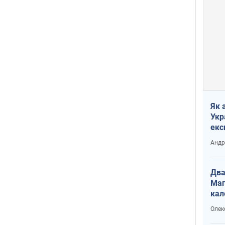
Як 
Укр
екс
наф
Андр
Два
Маг
кал
Олек