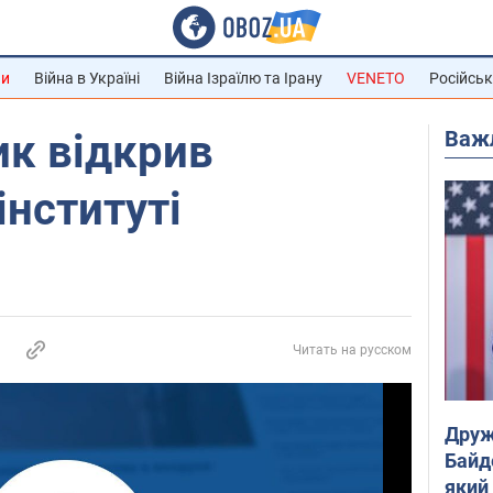
ни
Війна в Україні
Війна Ізраїлю та Ірану
VENETO
Російськ
Важ
ик відкрив
інституті
Читать на русском
Друж
Байд
який