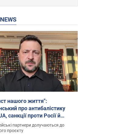
P NEWS
ист нашого життя":
нський про антибалістику
A, санкції проти Росії й
имку аграріїв. Відео
йські партнери долучаються до
ого проєкту