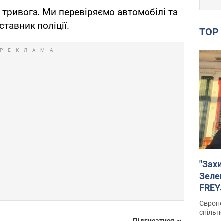
 тривога. Ми перевіряємо автомобілі та
ставник поліції.
TO
"Зах
Зеле
FREYJ
підтр
Європе
спільн
Підписатися