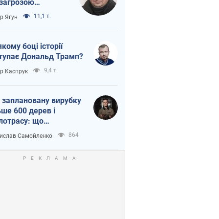
 загрозою
тична логістика
11,1 т.
ор Ягун
якому боці історії
тупає Дональд Трамп?
9,4 т.
ор Каспрук
 заплановану вирубку
ьше 600 дерев і
лотрасу: що
бувається на Теремках
864
ислав Самойленко
иєві