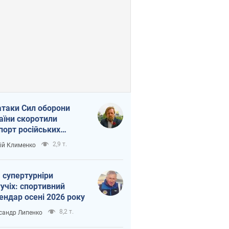
атаки Сил оборони
аїни скоротили
порт російських
топродуктів
2,9 т.
ій Клименко
 супертурніри
учіх: спортивний
ендар осені 2026 року
8,2 т.
сандр Липенко