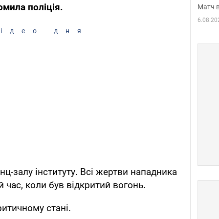
омила поліція.
Матч в
6.08.20
ідео дня
нц-залу інституту. Всі жертви нападника
й час, коли був відкритий вогонь.
итичному стані.