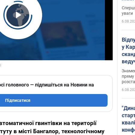
"агр
Спершу
уваги
6.08.20
Play Video
Відп
у Ка
скан
веду
захе
Знаме
пряму 
розста
сі головного — підпишіться на Новини на
6.08.20
Підписатися
"Дин
стар
квалі
втоматичної гвинтівки на території
конф
туту в місті Бангалор, технологічному