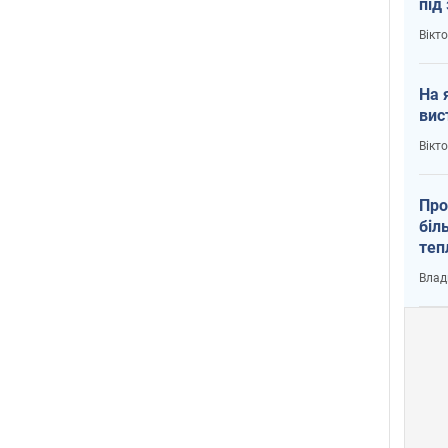
під
кри
Вікт
На 
вис
Вікт
Про
біл
теп
від
Влад
у К