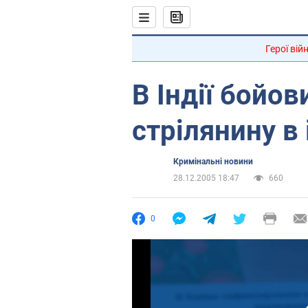
Герої вій
В Індії бойов
стрілянину в 
Кримінальні новини
28.12.2005 18:47
660
0