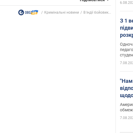
6.08.20
Кримінальні новини
В Індії бойовик...
З 1 
підв
розк
Одноч
педаго
студен
7.08.20
"Нам
відп
щодо
Patri
Америк
обмеж
7.08.20