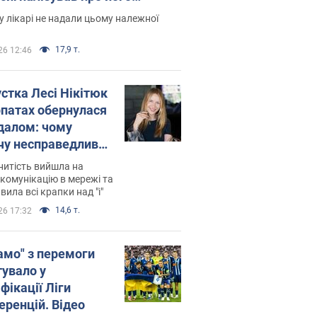
есивний" рак
 лікарі не надали цьому належної
17,9 т.
26 12:46
устка Лесі Нікітюк
рпатах обернулася
далом: чому
чу несправедливо
йтили
нитість вийшла на
комунікацію в мережі та
вила всі крапки над "і"
14,6 т.
26 17:32
амо" з перемоги
тувало у
фікації Ліги
еренцій. Відео