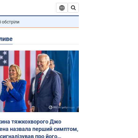
і обстріли
ливе
ина тяжкохворого Джо
ена назвала перший симптом,
 сигналізував про його