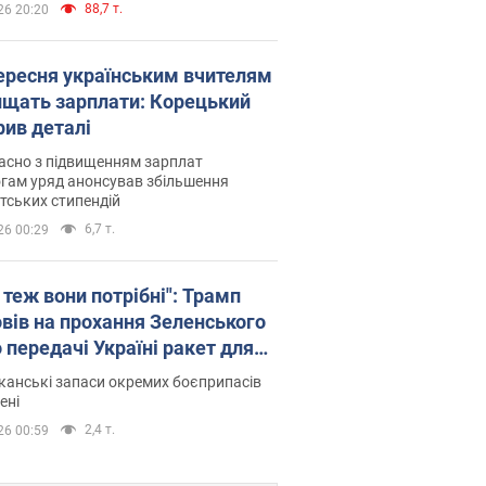
88,7 т.
26 20:20
вересня українським вчителям
ищать зарплати: Корецький
рив деталі
асно з підвищенням зарплат
гам уряд анонсував збільшення
тських стипендій
6,7 т.
26 00:29
 теж вони потрібні": Трамп
овів на прохання Зеленського
 передачі Україні ракет для
ot
анські запаси окремих боєприпасів
ені
2,4 т.
26 00:59