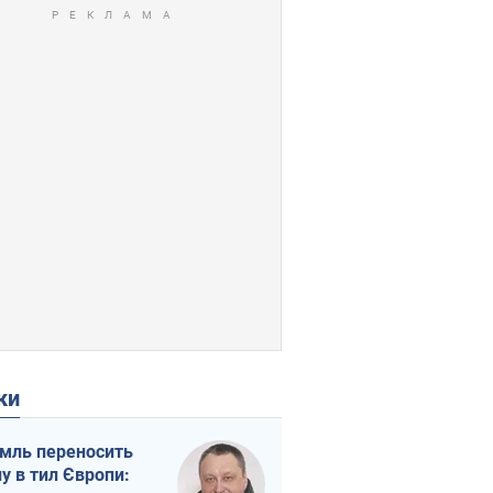
ки
мль переносить
ну в тил Європи: