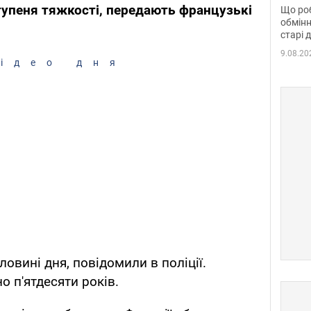
та б
тупеня тяжкості, передають французькі
Що роб
обмінн
старі 
9.08.20
ідео дня
ловині дня, повідомили в поліції.
о п'ятдесяти років.