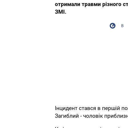
отримали травми різного с
ЗМІ.
В
Інцидент стався в першій по
Загиблий - чоловік приблизн