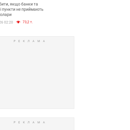
анки такі купюри
ити, якщо банки та
і пункти не приймають
долари
73,2 т.
26 02:20