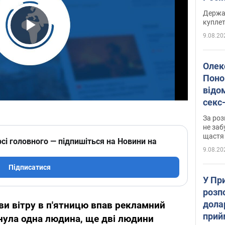
розп
Держа
куплет
9.08.20
Play Video
Олек
Поно
відо
секс
який
За роз
маю
не заб
щастя
сі головного — підпишіться на Новини на
9.08.20
Підписатися
У Пр
розпо
дола
ви вітру в п'ятницю впав рекламний
прий
инула одна людина, ще дві людини