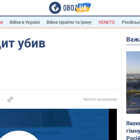
ни
Війна в Україні
Війна Ізраїлю та Ірану
VENETO
Російськ
Важ
ит убив
Читать на русском
Якою
гімну
Росій