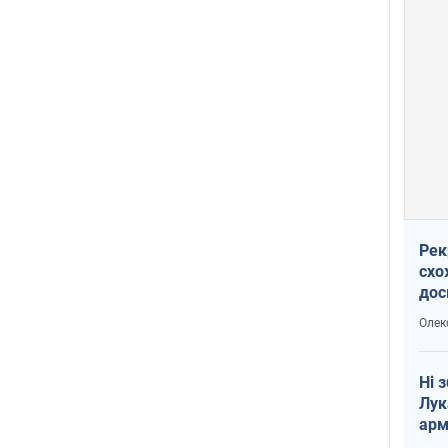
Рек
схо
дос
виб
Олек
Ні 
Лук
арм