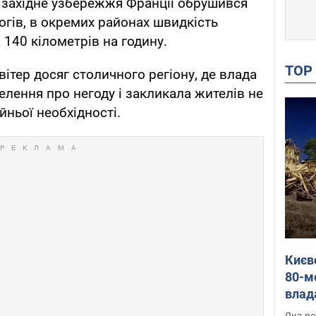
а західне узбережжя Франції обрушився
огів, в окремих районах швидкість
140 кілометрів на годину.
TO
ітер досяг столичного регіону, де влада
елення про негоду і закликала жителів не
йньої необхідності.
Києв
80-м
влад
буді
Яка ре