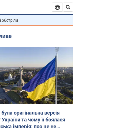
і обстріли
ливе
 була оригінальна версія
 України та чому її боялася
ська імперія: про це не