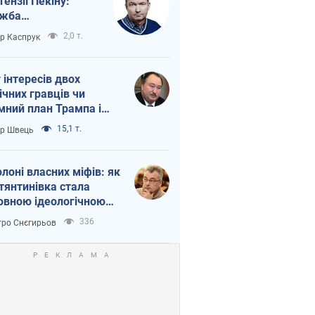
тензії Пекіну:
ужба
етворюється на
2,0 т.
ор Каспрук
ежність Росії від
таю
г інтересів двох
ічних гравців чи
мний план Трампа і
іна?
15,1 т.
ор Швець
олоні власних міфів: як
тянтинівка стала
овною ідеологічною
ткою для російських
336
ро Снєгирьов
пантів