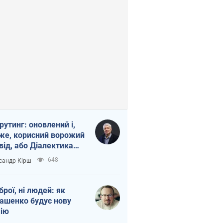
рутинг: оновлений і,
же, корисний ворожий
від, або Діалектика
агливого боягузтва
648
сандр Кірш
зброї, ні людей: як
ашенко будує нову
ію