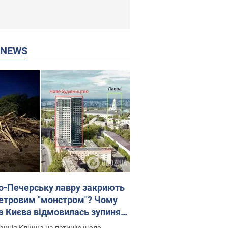
P NEWS
о-Печерську лавру закриють
етровим "монстром"? Чому
а Києва відмовилась зупиняти
вництво хмарочоса
акція Кличка на петицію щодо