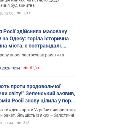
ковського вірянина"
ання будівництва
1,0 т.
26 12:00
я Росії здійснила масовану
 на Одесу: горіла історична
на міста, є постраждалі.
 та відео
рору ворог застосував ракети та
51,3 т.
8.2026 10:34
ють проти продовольчої
ки світу!" Зеленський заявив,
мія Росії знову цілила у порт
сі
а тиждень проти України використали
и ракет, більшість із яких – балістичні
318
26 11:44