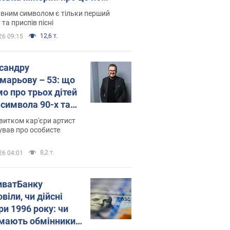
овідають у школі
вним символом є тільки перший
 та приспів пісні
12,6 т.
26 09:15
сандру
марьову – 53: що
мо про трьох дітей
-символа 90-х та
 вигляд вони
витком кар'єри артист
ть
ував про особисте
8,2 т.
26 04:01
иватБанку
віли, чи дійсні
ри 1996 року: чи
мають обмінники