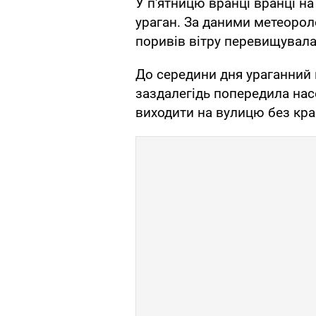
У п'ятницю вранці вранці н
ураган. За даними метеорол
поривів вітру перевищувала 
До середини дня ураганний в
заздалегідь попередила нас
виходити на вулицю без кра