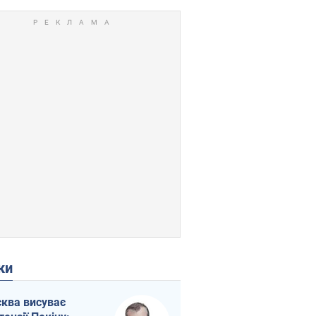
ки
ква висуває