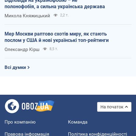
Відповідь на українофобію – не
полонофобія, а сильна українська держава
Микола Княжицький
2,2 т.
Мер Москви раптово схотів миру, як стають
послом у США й нові українські топ-рейтинги
Олександр Кірш
8,5 т.
Всі думки
На початок
Про компанію
Команда
Правова інформація
Політика конфіденційності