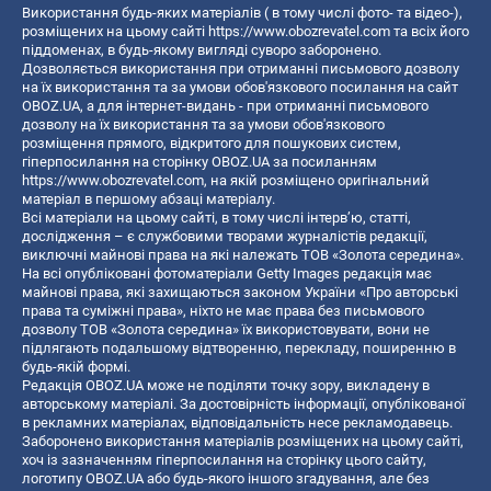
Використання будь-яких матеріалів ( в тому числі фото- та відео-),
розміщених на цьому сайті
https://www.obozrevatel.com
та всіх його
піддоменах, в будь-якому вигляді суворо заборонено.
Дозволяється використання при отриманні письмового дозволу
на їх використання та за умови обов'язкового посилання на сайт
OBOZ.UA, а для інтернет-видань - при отриманні письмового
дозволу на їх використання та за умови обов'язкового
розміщення прямого, відкритого для пошукових систем,
гіперпосилання на сторінку OBOZ.UA за посиланням
https://www.obozrevatel.com
, на якій розміщено оригінальний
матеріал в першому абзаці матеріалу.
Всі матеріали на цьому сайті, в тому числі інтерв’ю, статті,
дослідження – є службовими творами журналістів редакції,
виключні майнові права на які належать ТОВ «Золота середина».
На всі опубліковані фотоматеріали Getty Images редакція має
майнові права, які захищаються законом України «Про авторські
права та суміжні права», ніхто не має права без письмового
дозволу ТОВ «Золота середина» їх використовувати, вони не
підлягають подальшому відтворенню, перекладу, поширенню в
будь-якій формі.
Редакція OBOZ.UA може не поділяти точку зору, викладену в
авторському матеріалі. За достовірність інформації, опублікованої
в рекламних матеріалах, відповідальність несе рекламодавець.
Заборонено використання матеріалів розміщених на цьому сайті,
хоч із зазначенням гіперпосилання на сторінку цього сайту,
логотипу OBOZ.UA або будь-якого іншого згадування, але без