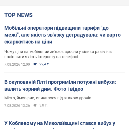
TOP NEWS
Мобільні оператори підвищили тарифи "до
межі", але якість зв'язку деградувала: чи варто
скаржитись на ціни
Чому ціни на мобільний зв'язок зросли у кілька разів і як
поліпшити якість інтернету на телефоні
22,4 т.
7.08.2026 12:00
В окупованій Ялті прогриміли потужні вибухи:
валить чорний дим. Фото і відео
Місто, ймовірно, опинилося під атакою дронів
3,0 т.
7.08.2026 13:26
У Коблевому на Миколаївщині стався вибух у