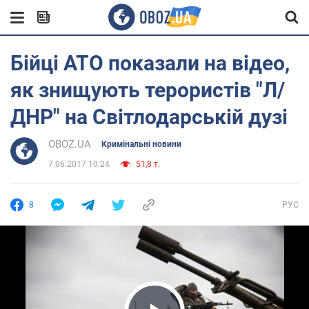
Бійці АТО показали на відео,
як знищують терористів "Л/
ДНР" на Світлодарській дузі
OBOZ.UA
Кримінальні новини
7.06.2017 10:24
51,8 т.
8
РУС