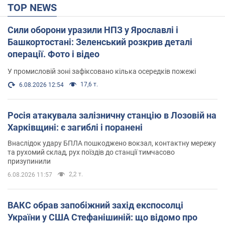
TOP NEWS
Сили оборони уразили НПЗ у Ярославлі і
Башкортостані: Зеленський розкрив деталі
операції. Фото і відео
У промисловій зоні зафіксовано кілька осередків пожежі
17,6 т.
6.08.2026 12:54
Росія атакувала залізничну станцію в Лозовій на
Харківщині: є загиблі і поранені
Внаслідок удару БПЛА пошкоджено вокзал, контактну мережу
та рухомий склад, рух поїздів до станції тимчасово
призупинили
2,2 т.
6.08.2026 11:57
ВАКС обрав запобіжний захід експосолці
України у США Стефанішиній: що відомо про