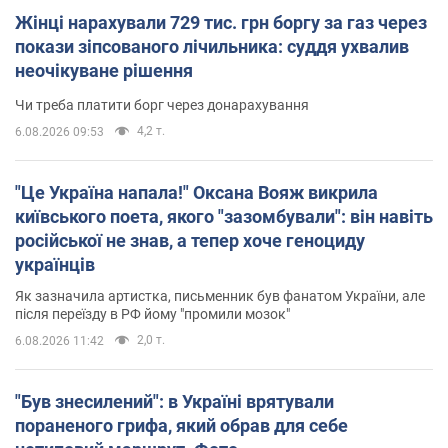
Жінці нарахували 729 тис. грн боргу за газ через
покази зіпсованого лічильника: суддя ухвалив
неочікуване рішення
Чи треба платити борг через донарахування
4,2 т.
6.08.2026 09:53
"Це Україна напала!" Оксана Вояж викрила
київського поета, якого "зазомбували": він навіть
російської не знав, а тепер хоче геноциду
українців
Як зазначила артистка, письменник був фанатом України, але
після переїзду в РФ йому "промили мозок"
2,0 т.
6.08.2026 11:42
"Був знесилений": в Україні врятували
пораненого грифа, який обрав для себе