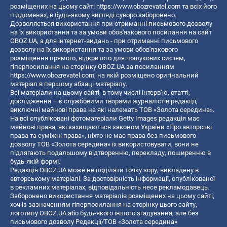
розміщених на цьому сайті
https://www.obozrevatel.com
та всіх його
піддоменах, в будь-якому вигляді суворо заборонено.
Дозволяється використання при отриманні письмового дозволу
на їх використання та за умови обов'язкового посилання на сайт
OBOZ.UA, а для інтернет-видань - при отриманні письмового
дозволу на їх використання та за умови обов'язкового
розміщення прямого, відкритого для пошукових систем,
гіперпосилання на сторінку OBOZ.UA за посиланням
https://www.obozrevatel.com
, на якій розміщено оригінальний
матеріал в першому абзаці матеріалу.
Всі матеріали на цьому сайті, в тому числі інтерв’ю, статті,
дослідження – є службовими творами журналістів редакції,
виключні майнові права на які належать ТОВ «Золота середина».
На всі опубліковані фотоматеріали Getty Images редакція має
майнові права, які захищаються законом України «Про авторські
права та суміжні права», ніхто не має права без письмового
дозволу ТОВ «Золота середина» їх використовувати, вони не
підлягають подальшому відтворенню, перекладу, поширенню в
будь-якій формі.
Редакція OBOZ.UA може не поділяти точку зору, викладену в
авторському матеріалі. За достовірність інформації, опублікованої
в рекламних матеріалах, відповідальність несе рекламодавець.
Заборонено використання матеріалів розміщених на цьому сайті,
хоч із зазначенням гіперпосилання на сторінку цього сайту,
логотипу OBOZ.UA або будь-якого іншого згадування, але без
письмового дозволу Редакції/ТОВ «Золота середина»