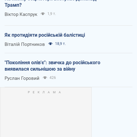
Трамп?
Віктор Каспрук
1,9 т.
Як протидіяти російській балістиці
Віталій Портников
18,9 т.
"Покоління олів'є": звичка до російського
виявилася сильнішою за війну
Руслан Горовий
426