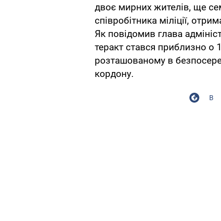
двоє мирних жителів, ще се
співробітника міліції, отри
Як повідомив глава адмініс
теракт стався приблизно о 1
розташованому в безпосере
кордону.
В