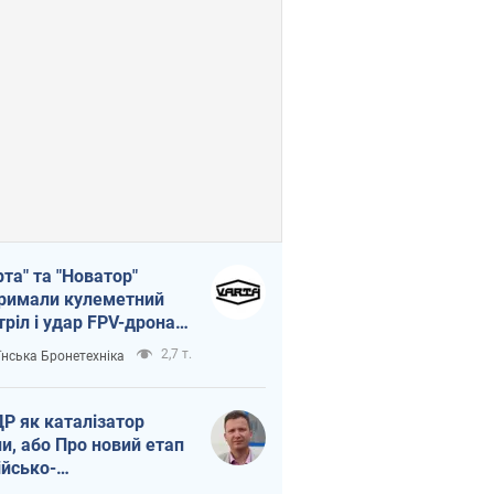
рта" та "Новатор"
римали кулеметний
тріл і удар FPV-дрона,
тувавши життя
2,7 т.
їнська Бронетехніка
церу ЗСУ
Р як каталізатор
ни, або Про новий етап
ійсько-
нічнокорейського