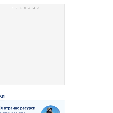
ки
ія втрачає ресурси