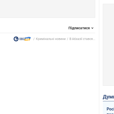
Підписатися
Кримінальні новини
В Абхазії стався...
Дум
Рос