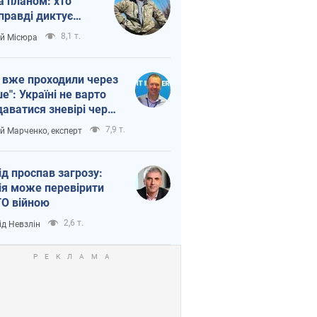
а планом: хто
правді диктує
п війни
8,1 т.
ій Місюра
 вже проходили через
ше": Україні не варто
даватися зневірі через
етний терор
7,9 т.
ій Марченко, експерт
ід проспав загрозу:
ія може перевірити
О війною
2,6 т.
ід Невзлін