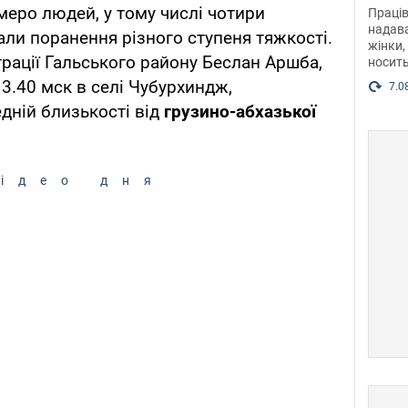
після
меро людей, у тому числі чотири
Праців
розг
надава
мали поранення різного ступеня тяжкості.
жінки,
Фото
трації Гальського району Беслан Аршба,
носить
3.40 мск в селі Чубурхиндж,
7.0
дній близькості від
грузино-абхазької
ідео дня