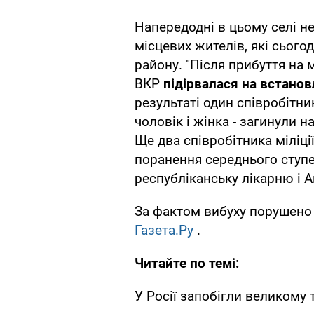
Напередодні в цьому селі н
місцевих жителів, які сьогод
району. "Після прибуття на 
ВКР
підірвалася на встано
результаті один співробітник
чоловік і жінка - загинули на
Ще два співробітника міліці
поранення середнього ступе
республіканську лікарню і А
За фактом вибуху порушено
Газета.Ру
.
Читайте по темі:
У Росії запобігли великому 