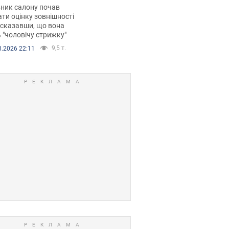
 хімієтерапії,
ник салону почав
орівся скандал.
ти оцінку зовнішності
 сказавши, що вона
 "чоловічу стрижку"
9,5 т.
8.2026 22:11