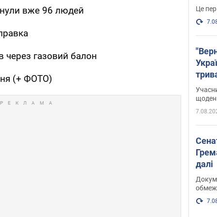
Це пер
гинули вже 96 людей
7.0
правка
"Верн
ув через газовий балон
Украї
трив
рня (+ ФОТО)
карт
Учасн
щоденн
7.08.20
Сена
Грема
далі
Докуме
обмеж
7.0