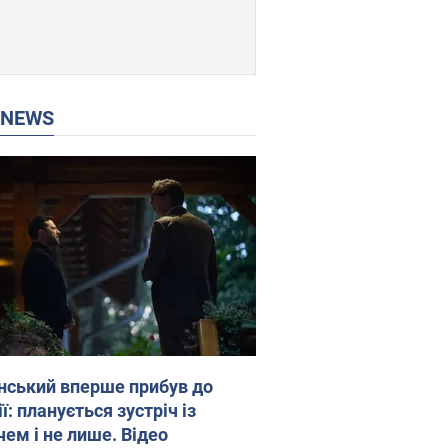
P NEWS
нський вперше прибув до
ї: планується зустріч із
чем і не лише. Відео