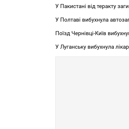
У Пакистані від теракту за
У Полтаві вибухнула автоза
Поїзд Чернівці-Київ вибухн
У Луганську вибухнула ліка