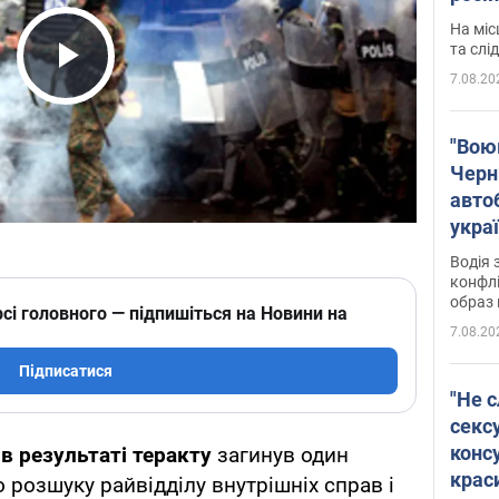
полі
На міс
Віде
та слі
7.08.20
Play Video
"Воюю
Черн
авто
укра
і поп
Водія 
конфлі
образ 
сі головного — підпишіться на Новини на
7.08.20
Підписатися
"Не с
сексу
конс
ї
в результаті теракту
загинув один
крас
о розшуку райвідділу внутрішніх справ і