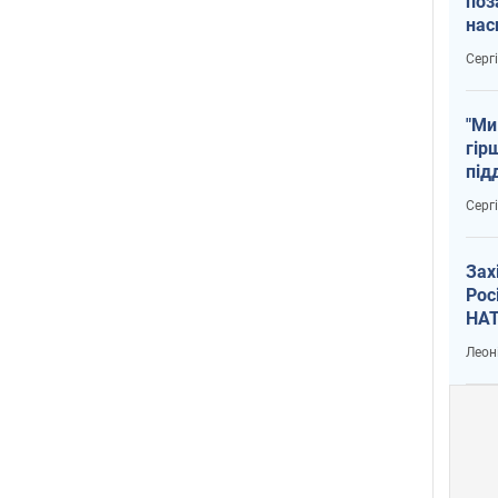
поз
нас
тем
Серг
"Ми
гір
під
рак
Серг
Зах
Рос
НАТ
Леон