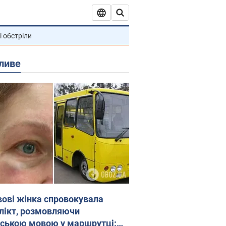
і обстріли
ливе
вові жінка спровокувала
лікт, розмовляючи
йською мовою у маршрутці: