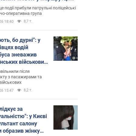
ція склала адмінпротокол.
це події прибули патрульні поліцейські
о
дчо-оперативна група
8,7 т.
26 18:40
ть, бо дурні": у
івцях водій
буса зневажив
їнських військових
латився. Відео
звільнили після
кту з пасажирами та
військових
8,2 т.
26 15:47
лідкує за
альністю": у Києві
ультант салону
и образив жінку