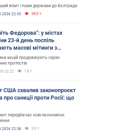
ший візит глави держави до Бєлграда
58,9 т.
8.2026 22:55
іть Федорова": у містах
ни 23-й день поспіль
ають масові мітинги з
онками. Фото і відео
ики акцій продовжують серію
их протестів
1,8 т.
26 22:22
т США схвалив законопроєкт
 про санкції проти Росії: що
нт передбачає нові економічні
ення
3,9 т.
8.2026 22:38