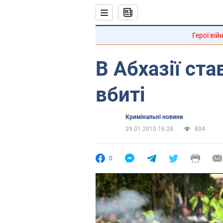
Герої вій
В Абхазії ста
вбиті
Кримінальні новини
29.01.2010 16:28
804
0