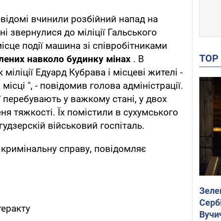
евідомі вчинили розбійний напад на
ні звернулися до міліції Гальського
місце події машина зі співробітниками
TO
влених навколо будинку мінах
. В
 міліції Едуард Кубрава і місцеві жителі -
 місці ", - повідомив голова адміністрації.
ї перебувають у важкому стані, у двох
ня тяжкості. Їх помістили в сухумського
гудзерскій військовий госпіталь.
 кримінальну справу, повідомляє
Зеле
Сербі
теракту
Вучи