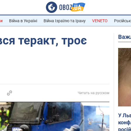
ни
Війна в Україні
Війна Ізраїлю та Ірану
VENETO
Російськ
Важ
вся теракт, троє
Читать на русском
У Ль
конф
росі