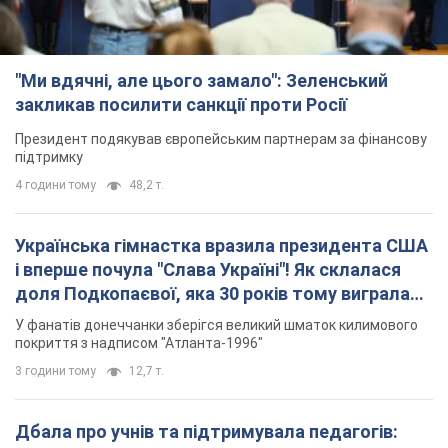
"Ми вдячні, але цього замало": Зеленський
закликав посилити санкції проти Росії
Президент подякував європейським партнерам за фінансову
підтримку
4 години тому
48,2 т.
Українська гімнастка вразила президента США
і вперше почула "Слава Україні"! Як склалася
доля Подкопаєвої, яка 30 років тому виграла
"золото" Олімпіади
У фанатів донеччанки зберігся великий шматок килимового
покриття з надписом "Атланта-1996"
3 години тому
12,7 т.
Дбала про учнів та підтримувала педагогів: