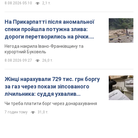
8.08.2026 05:10
2,1 т.
На Прикарпатті після аномальної
спеки пройшла потужна злива:
дороги перетворились на річки.
Відео
Негода накрила Івано-Франківщину та
курортний Буковель
8.08.2026 09:27
26,0 т.
Жінці нарахували 729 тис. грн боргу
за газ через покази зіпсованого
лічильника: суддя ухвалив
неочікуване рішення
Чи треба платити борг через донарахування
7 годин тому
31,0 т.