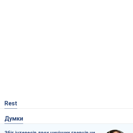
Rest
Думки
Збіг інтересів двох цинічних гравців чи