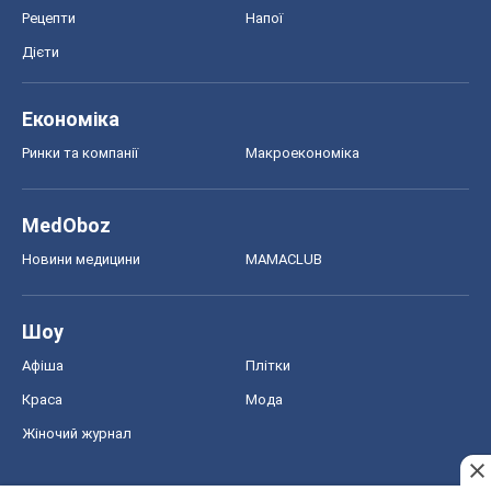
Рецепти
Напої
Дієти
Економіка
Ринки та компанії
Макроекономіка
MedOboz
Новини медицини
MAMACLUB
Шоу
Афіша
Плітки
Краса
Мода
Жіночий журнал