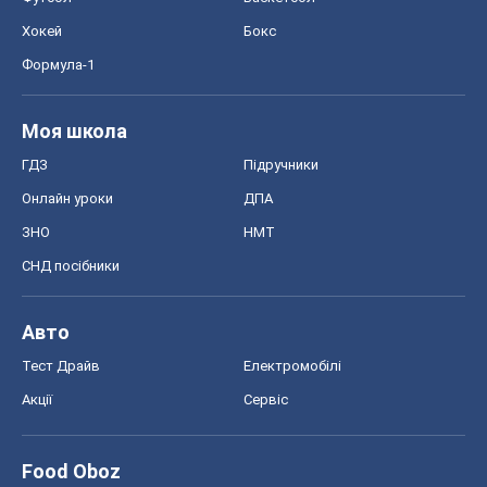
Хокей
Бокс
Формула-1
Моя школа
ГДЗ
Підручники
Онлайн уроки
ДПА
ЗНО
НМТ
СНД посібники
Авто
Тест Драйв
Електромобілі
Акції
Сервіс
Food Oboz