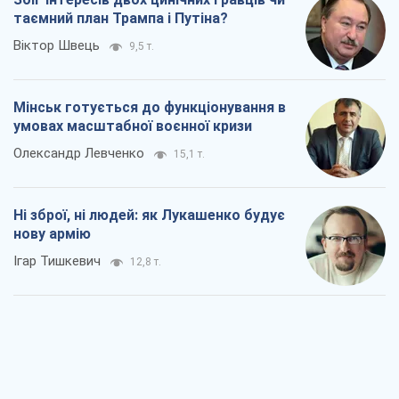
таємний план Трампа і Путіна?
Віктор Швець
9,5 т.
Мінськ готується до функціонування в
умовах масштабної воєнної кризи
Олександр Левченко
15,1 т.
Ні зброї, ні людей: як Лукашенко будує
нову армію
Ігар Тишкевич
12,8 т.