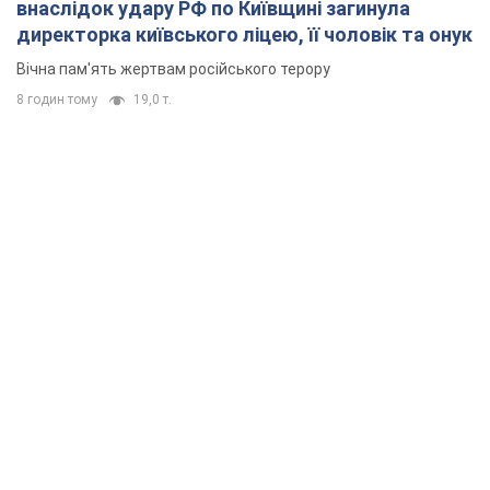
внаслідок удару РФ по Київщині загинула
директорка київського ліцею, її чоловік та онук
Вічна пам'ять жертвам російського терору
8 годин тому
19,0 т.