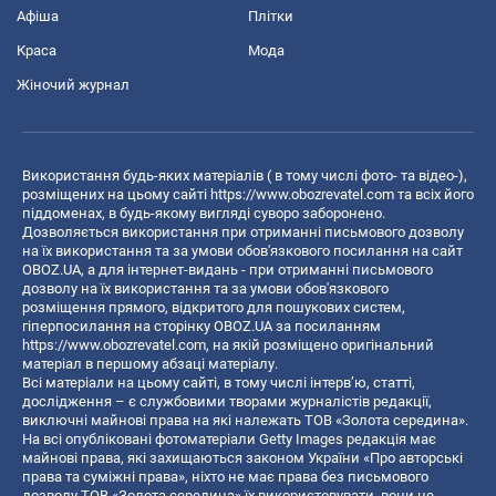
Афіша
Плітки
Краса
Мода
Жіночий журнал
Використання будь-яких матеріалів ( в тому числі фото- та відео-),
розміщених на цьому сайті
https://www.obozrevatel.com
та всіх його
піддоменах, в будь-якому вигляді суворо заборонено.
Дозволяється використання при отриманні письмового дозволу
на їх використання та за умови обов'язкового посилання на сайт
OBOZ.UA, а для інтернет-видань - при отриманні письмового
дозволу на їх використання та за умови обов'язкового
розміщення прямого, відкритого для пошукових систем,
гіперпосилання на сторінку OBOZ.UA за посиланням
https://www.obozrevatel.com
, на якій розміщено оригінальний
матеріал в першому абзаці матеріалу.
Всі матеріали на цьому сайті, в тому числі інтерв’ю, статті,
дослідження – є службовими творами журналістів редакції,
виключні майнові права на які належать ТОВ «Золота середина».
На всі опубліковані фотоматеріали Getty Images редакція має
майнові права, які захищаються законом України «Про авторські
права та суміжні права», ніхто не має права без письмового
дозволу ТОВ «Золота середина» їх використовувати, вони не