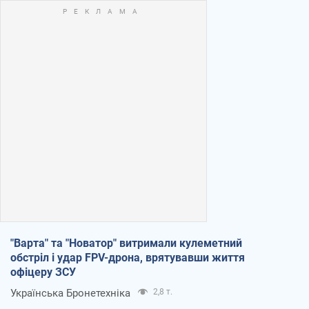
"Варта" та "Новатор" витримали кулеметний
обстріл і удар FPV-дрона, врятувавши життя
офіцеру ЗСУ
Українська Бронетехніка
2,8 т.