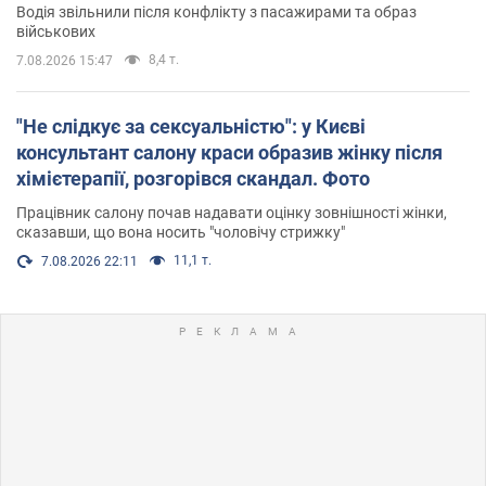
Водія звільнили після конфлікту з пасажирами та образ
військових
8,4 т.
7.08.2026 15:47
"Не слідкує за сексуальністю": у Києві
консультант салону краси образив жінку після
хімієтерапії, розгорівся скандал. Фото
Працівник салону почав надавати оцінку зовнішності жінки,
сказавши, що вона носить "чоловічу стрижку"
11,1 т.
7.08.2026 22:11