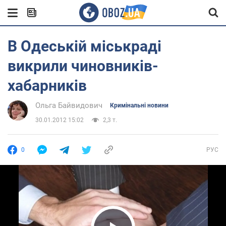
В Одеській міськраді
викрили чиновників-
хабарників
Ольга Байвидович
Кримінальні новини
30.01.2012 15:02
2,3 т.
0
РУС