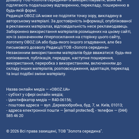
підлягають подальшому відтворенню, перекладу, поширенню в
будь-якій формі.
Редакція OBOZ.UA може не поділяти точку зору, викладену в
авторському матеріалі. За достовірність інформації, опублікованої
в рекламних матеріалах, відповідальність несе рекламодавець.
Заборонено використання матеріалів розміщених на цьому сайті,
хоч із зазначенням гіперпосилання на сторінку цього сайту,
логотипу OBOZ.UA або будь-якого іншого згадування, але без
письмового дозволу Редакції/ТОВ «Золота середина»
Незаконним використанням матеріалів буде вважатися: будь-яке
копiювання, публiкацiя, передрук, наступне поширення,
використання, переробка з використанням, включенням до
складу інших матеріалів, розповсюдження, адаптація, переклад
та інші подібні зміни матеріалу.
Назва онлайн медіа — «OBOZ.UA»
- суб'єкт у сфері онлайн медіа;
- ідентифікатор медіа — R40-06156;
- поштова адреса — вул. Деревообробна, буд. 7, м. Київ, 01013;
- адреса електронної пошти —
[email protected]
; - телефон — (044)
585 46 20
© 2026 Всі права захищені, ТОВ "Золота середина".