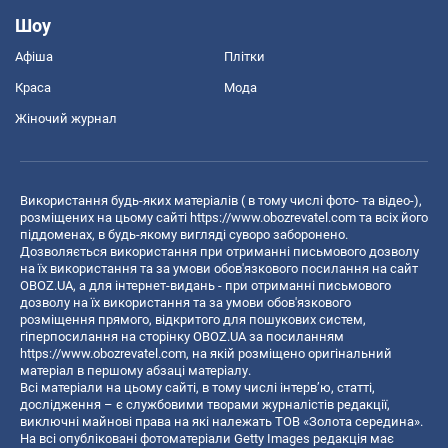
Шоу
Афіша
Плітки
Краса
Мода
Жіночий журнал
Використання будь-яких матеріалів ( в тому числі фото- та відео-),
розміщених на цьому сайті
https://www.obozrevatel.com
та всіх його
піддоменах, в будь-якому вигляді суворо заборонено.
Дозволяється використання при отриманні письмового дозволу
на їх використання та за умови обов'язкового посилання на сайт
OBOZ.UA, а для інтернет-видань - при отриманні письмового
дозволу на їх використання та за умови обов'язкового
розміщення прямого, відкритого для пошукових систем,
гіперпосилання на сторінку OBOZ.UA за посиланням
https://www.obozrevatel.com
, на якій розміщено оригінальний
матеріал в першому абзаці матеріалу.
Всі матеріали на цьому сайті, в тому числі інтерв’ю, статті,
дослідження – є службовими творами журналістів редакції,
виключні майнові права на які належать ТОВ «Золота середина».
На всі опубліковані фотоматеріали Getty Images редакція має