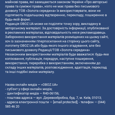
майнові права, які захищаються законом України «Про авторські
права та суміжні права», ніхто не має права без письмового
дозволу ТОВ «Золота середина» їх використовувати, вони не
підлягають подальшому відтворенню, перекладу, поширенню в
будь-якій формі.
Редакція OBOZ.UA може не поділяти точку зору, викладену в
авторському матеріалі. За достовірність інформації, опублікованої
в рекламних матеріалах, відповідальність несе рекламодавець.
Заборонено використання матеріалів розміщених на цьому сайті,
хоч із зазначенням гіперпосилання на сторінку цього сайту,
логотипу OBOZ.UA або будь-якого іншого згадування, але без
письмового дозволу Редакції/ТОВ «Золота середина»
Незаконним використанням матеріалів буде вважатися: будь-яке
копiювання, публiкацiя, передрук, наступне поширення,
використання, переробка з використанням, включенням до
складу інших матеріалів, розповсюдження, адаптація, переклад
та інші подібні зміни матеріалу.
Назва онлайн медіа — «OBOZ.UA»
- суб'єкт у сфері онлайн медіа;
- ідентифікатор медіа — R40-06156;
- поштова адреса — вул. Деревообробна, буд. 7, м. Київ, 01013;
- адреса електронної пошти —
[email protected]
; - телефон — (044)
585 46 20