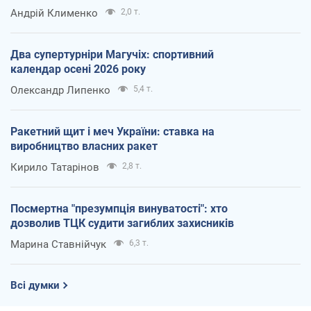
Андрій Клименко
2,0 т.
Два супертурніри Магучіх: спортивний
календар осені 2026 року
Олександр Липенко
5,4 т.
Ракетний щит і меч України: ставка на
виробництво власних ракет
Кирило Татарінов
2,8 т.
Посмертна "презумпція винуватості": хто
дозволив ТЦК судити загиблих захисників
Марина Ставнійчук
6,3 т.
Всі думки