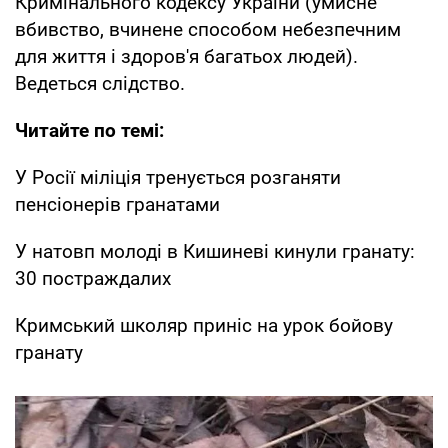
Кримінального кодексу України (умисне
вбивство, вчинене способом небезпечним
для життя і здоров'я багатьох людей).
Ведеться слідство.
Читайте по темі:
У Росії міліція тренується розганяти
пенсіонерів гранатами
У натовп молоді в Кишиневі кинули гранату:
30 постраждалих
Кримський школяр приніс на урок бойову
гранату