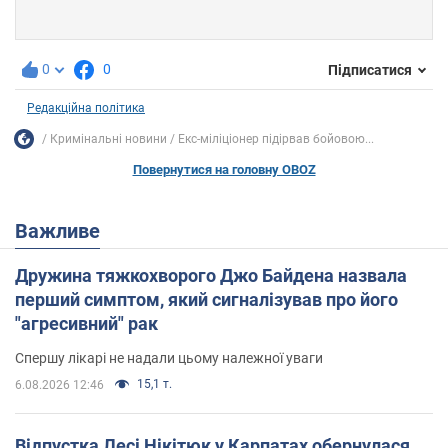
0
0
Підписатися
Редакційна політика
Кримінальні новини
Екс-міліціонер підірвав бойовою...
Повернутися на головну OBOZ
Важливе
Дружина тяжкохворого Джо Байдена назвала
перший симптом, який сигналізував про його
"агресивний" рак
Спершу лікарі не надали цьому належної уваги
15,1 т.
6.08.2026 12:46
Відпустка Лесі Нікітюк у Карпатах обернулася