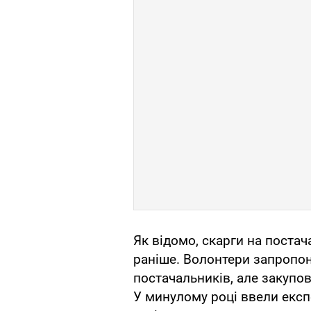
Як відомо, скарги на постач
раніше. Волонтери запропо
постачальників, але закупов
У минулому році ввели експ