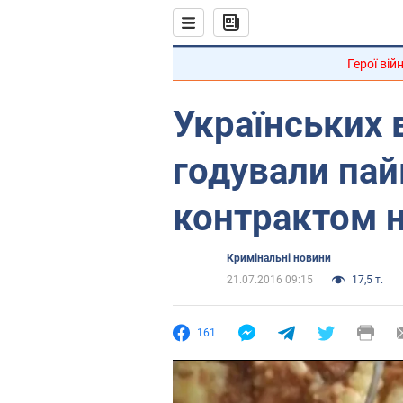
Герої вій
Українських 
годували пай
контрактом н
Кримінальні новини
21.07.2016 09:15
17,5 т.
161