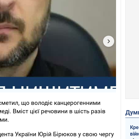
ксметил, що володіє канцерогенними
ді. Вміст цієї речовини в шість разів
Дум
ми.
Кре
ента України Юрій Бірюков у свою чергу
вій