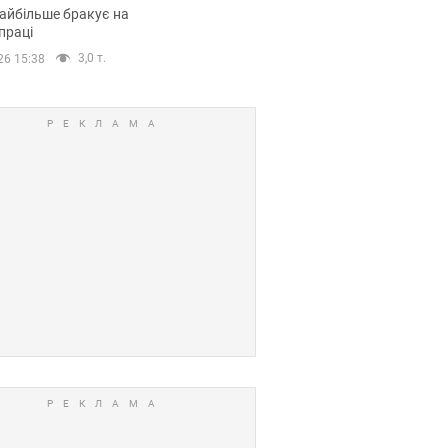
сії
айбільше бракує на
праці
3,0 т.
26 15:38