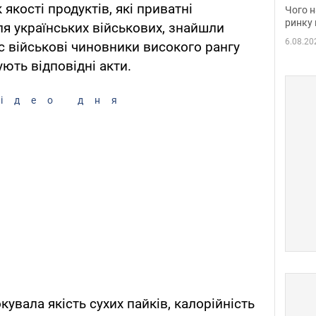
вакан
якості продуктів, які приватні
Чого н
ринку 
я українських військових, знайшли
6.08.20
с військові чиновники високого рангу
ують відповідні акти.
ідео дня
увала якість сухих пайків, калорійність