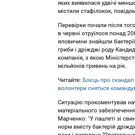
яких виявилася удвічі менш
містили стафілокок, повідом
Перевірки почали після того
в червні отруїлося понад 200
яловичини знайшли бактерії 
гриби і дріжджі роду Канди
компанія, з якою Міністерс
мільйонів гривень на рік.
Читайте:
Боєць про скандал
волонтери сняться команд
Ситуацію прокоментував на
матеріального забезпеченн
Марченко: "У паштеті зі с
норм вмісту бактерій дріждж
рази і виявлена ??патогенна