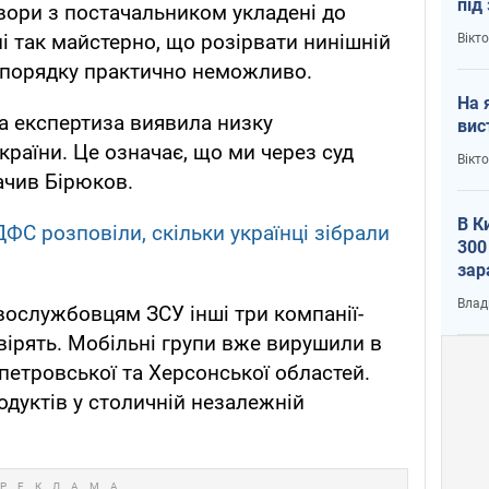
під
вори з постачальником укладені до
кри
ні так майстерно, що розірвати нинішній
Вікт
 порядку практично неможливо.
На 
а експертиза виявила низку
вис
країни. Це означає, що ми через суд
Вікт
начив Бірюков.
В К
ДФС розповіли, скільки українці зібрали
300
зар
всу
Влад
вослужбовцям ЗСУ інші три компанії-
вірять. Мобільні групи вже вирушили в
петровської та Херсонської областей.
одуктів у столичній незалежній