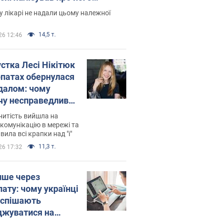
есивний" рак
 лікарі не надали цьому належної
14,5 т.
26 12:46
устка Лесі Нікітюк
рпатах обернулася
далом: чому
чу несправедливо
йтили
нитість вийшла на
комунікацію в мережі та
вила всі крапки над "і"
11,3 т.
26 17:32
ише через
лату: чому українці
оспішають
джуватися на