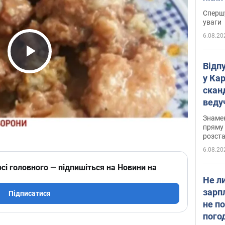
"агр
Спершу
уваги
6.08.20
Play Video
Відп
у Ка
скан
веду
захе
Знаме
пряму 
розста
6.08.20
сі головного — підпишіться на Новини на
Не л
зарп
Підписатися
не п
пого