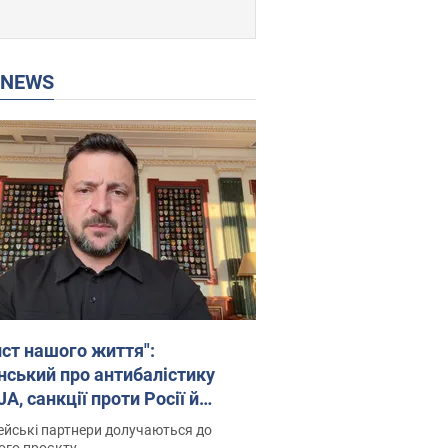
P NEWS
ист нашого життя":
нський про антибалістику
A, санкції проти Росії й
имку аграріїв. Відео
йські партнери долучаються до
ого проєкту