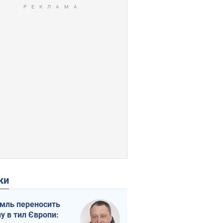
ки
мль переносить
ну в тил Європи: