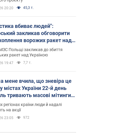
45,3 т.
26 20:20
істика вбиває людей":
рський закликав обговорити
хоплення ворожих ракет над
їною
МЗС Польщі закликав до збиття
ьких ракет над Україною
7,7 т.
26 19:47
а мене вчила, що зневіра це
 у містах України 22-й день
іль тривають масові мітинги
овернення Федорова. Фото і
их регіонах країни люди й надалі
о
ть на акції
972
26 23:05