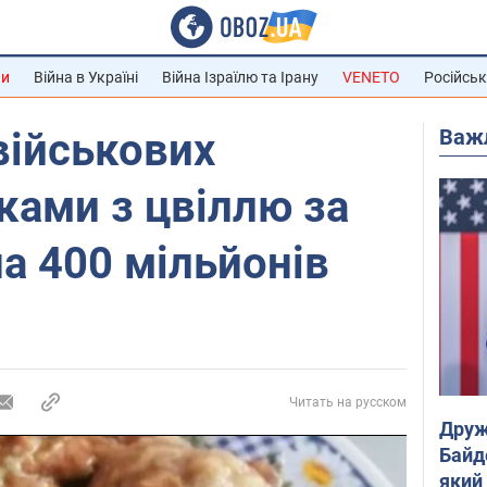
ни
Війна в Україні
Війна Ізраїлю та Ірану
VENETO
Російськ
Важ
військових
ками з цвіллю за
а 400 мільйонів
Читать на русском
Друж
Байд
який