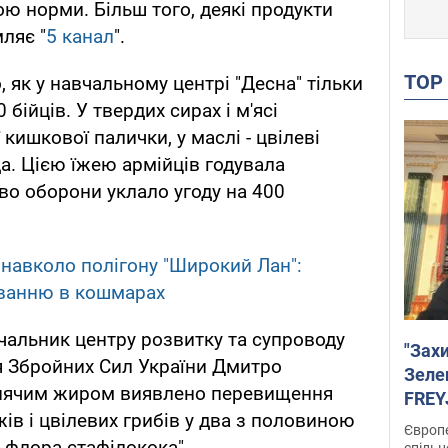
ою норми. Більш того, деякі продукти
ляє "
5 канал
".
TO
, як у навчальному центрі "Десна" тільки
 бійців. У твердих сирах і м'ясі
кишкової палички, у маслі - цвілеві
да. Цією їжею армійців годувала
тво оборони уклало угоду на 400
 навколо полігону "Широкий Лан":
уванню в кошмарах
чальник центру розвитку та супроводу
"Зах
я Збройних Сил України Дмитро
Зеле
винячим жиром виявлено перевищення
FREYJ
ів і цвілевих грибів у два з половиною
підтр
Європе
 флора стафілокока".
спільн