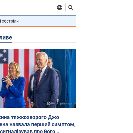
і обстріли
ливе
ина тяжкохворого Джо
ена назвала перший симптом,
 сигналізував про його