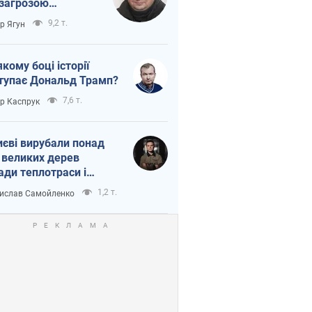
 загрозою
тична логістика
9,2 т.
ор Ягун
якому боці історії
тупає Дональд Трамп?
7,6 т.
ор Каспрук
иєві вирубали понад
 великих дерев
ади теплотраси і
переч Генплану
1,2 т.
ислав Самойленко