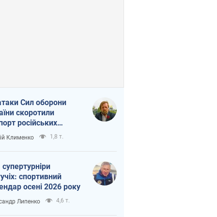
атаки Сил оборони
аїни скоротили
порт російських
топродуктів
1,8 т.
ій Клименко
 супертурніри
учіх: спортивний
ендар осені 2026 року
4,6 т.
сандр Липенко