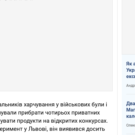
Як 
Укр
екс
наф
Андр
Два
альників харчування у військових були і
Маг
нували прибрати чотирьох приватних
кал
увати продукти на відкритих конкурсах.
Олек
еримент у Львові, він виявився досить