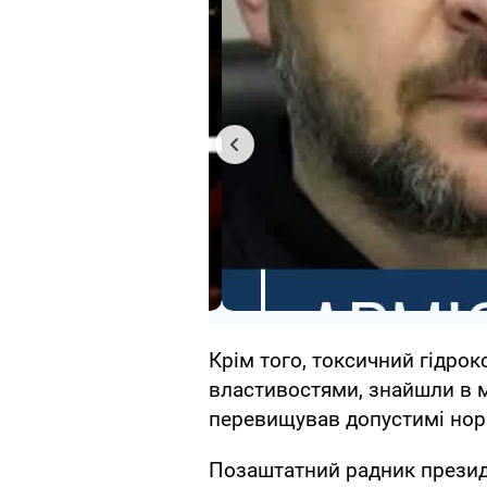
Крім того, токсичний гідро
властивостями, знайшли в ме
перевищував допустимі нор
Позаштатний радник презид