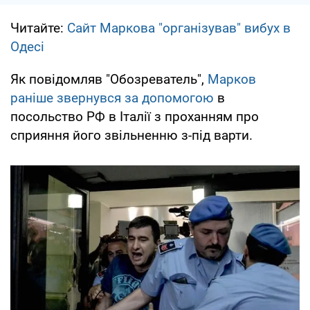
Читайте:
Сайт Маркова "організував" вибух в
Одесі
Як повідомляв "Обозреватель",
Марков
раніше звернувся за допомогою
в
посольство РФ в Італії з проханням про
сприяння його звільненню з-під варти.