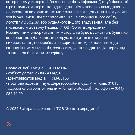
авторському матеріалі. За достовірність інформації, опублікованої
в рекламних матеріалах, відповідальність несе рекламодавець.
Заборонено використання матеріалів розміщених на цьому сайті,
хоч із зазначенням гіперпосилання на сторінку цього сайту,
логотипу OBOZ.UA або будь-якого іншого згадування, але без
письмового дозволу Редакції/ТОВ «Золота середина»
Незаконним використанням матеріалів буде вважатися: будь-яке
копiювання, публiкацiя, передрук, наступне поширення,
використання, переробка з використанням, включенням до
складу інших матеріалів, розповсюдження, адаптація, переклад
та інші подібні зміни матеріалу.
Назва онлайн медіа — «OBOZ.UA»
- суб'єкт у сфері онлайн медіа;
- ідентифікатор медіа — R40-06156;
- поштова адреса — вул. Деревообробна, буд. 7, м. Київ, 01013;
- адреса електронної пошти —
[email protected]
; - телефон — (044)
585 46 20
© 2026 Всі права захищені, ТОВ "Золота середина".