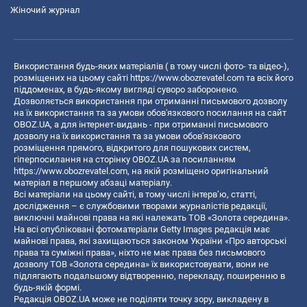
Жіночий журнал
Використання будь-яких матеріалів ( в тому числі фото- та відео-),
розміщених на цьому сайті
https://www.obozrevatel.com
та всіх його
піддоменах, в будь-якому вигляді суворо заборонено.
Дозволяється використання при отриманні письмового дозволу
на їх використання та за умови обов'язкового посилання на сайт
OBOZ.UA, а для інтернет-видань - при отриманні письмового
дозволу на їх використання та за умови обов'язкового
розміщення прямого, відкритого для пошукових систем,
гіперпосилання на сторінку OBOZ.UA за посиланням
https://www.obozrevatel.com
, на якій розміщено оригінальний
матеріал в першому абзаці матеріалу.
Всі матеріали на цьому сайті, в тому числі інтерв’ю, статті,
дослідження – є службовими творами журналістів редакції,
виключні майнові права на які належать ТОВ «Золота середина».
На всі опубліковані фотоматеріали Getty Images редакція має
майнові права, які захищаються законом України «Про авторські
права та суміжні права», ніхто не має права без письмового
дозволу ТОВ «Золота середина» їх використовувати, вони не
підлягають подальшому відтворенню, перекладу, поширенню в
будь-якій формі.
Редакція OBOZ.UA може не поділяти точку зору, викладену в