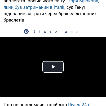
апологета "російського світу"
Ігоря Маркова,
який був затриманий в Італії
, суд Генуї
відправив за грати через брак електронних
браслетів.
Відео дня
Play Video
Про це повідомляє італійська
Riviera24.it.