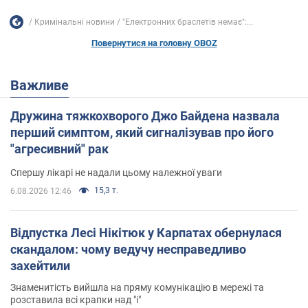
Кримінальні новини
"Електронних браслетів немає":...
Повернутися на головну OBOZ
Важливе
Дружина тяжкохворого Джо Байдена назвала
перший симптом, який сигналізував про його
"агресивний" рак
Спершу лікарі не надали цьому належної уваги
15,3 т.
6.08.2026 12:46
Відпустка Лесі Нікітюк у Карпатах обернулася
скандалом: чому ведучу несправедливо
захейтили
Знаменитість вийшла на пряму комунікацію в мережі та
розставила всі крапки над "і"