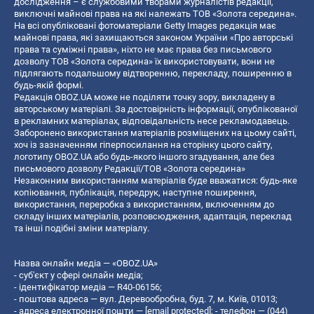
дослідження – є службовими творами журналістів редакції,
виключні майнові права на які належать ТОВ «Золота середина».
На всі опубліковані фотоматеріали Getty Images редакція має
майнові права, які захищаються законом України «Про авторські
права та суміжні права», ніхто не має права без письмового
дозволу ТОВ «Золота середина» їх використовувати, вони не
підлягають подальшому відтворенню, перекладу, поширенню в
будь-якій формі.
Редакція OBOZ.UA може не поділяти точку зору, викладену в
авторському матеріалі. За достовірність інформації, опублікованої
в рекламних матеріалах, відповідальність несе рекламодавець.
Заборонено використання матеріалів розміщених на цьому сайті,
хоч із зазначенням гіперпосилання на сторінку цього сайту,
логотипу OBOZ.UA або будь-якого іншого згадування, але без
письмового дозволу Редакції/ТОВ «Золота середина»
Незаконним використанням матеріалів буде вважатися: будь-яке
копiювання, публiкацiя, передрук, наступне поширення,
використання, переробка з використанням, включенням до
складу інших матеріалів, розповсюдження, адаптація, переклад
та інші подібні зміни матеріалу.
Назва онлайн медіа — «OBOZ.UA»
- суб'єкт у сфері онлайн медіа;
- ідентифікатор медіа — R40-06156;
- поштова адреса — вул. Деревообробна, буд. 7, м. Київ, 01013;
- адреса електронної пошти —
[email protected]
; - телефон — (044)