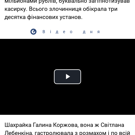
мільйонами рублів, буквально загіпнотизував
касирку. Всього злочинниця обікрала три
десятка фінансових установ.
Відео дня
Play Video
Шахрайка Галина Коржова, вона ж Світлана
Лебенкіна, гастролювала з розмахом і по всій