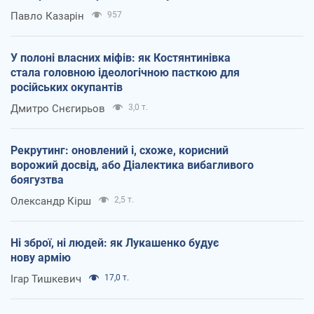
Павло Казарін
957
У полоні власних міфів: як Костянтинівка
стала головною ідеологічною пасткою для
російських окупантів
Дмитро Снєгирьов
3,0 т.
Рекрутинг: оновлений і, схоже, корисний
ворожий досвід, або Діалектика вибагливого
боягузтва
Олександр Кірш
2,5 т.
Ні зброї, ні людей: як Лукашенко будує
нову армію
Ігар Тишкевич
17,0 т.