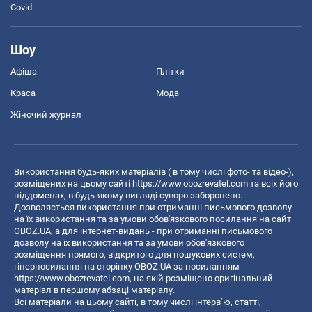
Covid
Шоу
Афіша
Плітки
Краса
Мода
Жіночий журнал
Використання будь-яких матеріалів ( в тому числі фото- та відео-),
розміщених на цьому сайті
https://www.obozrevatel.com
та всіх його
піддоменах, в будь-якому вигляді суворо заборонено.
Дозволяється використання при отриманні письмового дозволу
на їх використання та за умови обов'язкового посилання на сайт
OBOZ.UA, а для інтернет-видань - при отриманні письмового
дозволу на їх використання та за умови обов'язкового
розміщення прямого, відкритого для пошукових систем,
гіперпосилання на сторінку OBOZ.UA за посиланням
https://www.obozrevatel.com
, на якій розміщено оригінальний
матеріал в першому абзаці матеріалу.
Всі матеріали на цьому сайті, в тому числі інтерв’ю, статті,