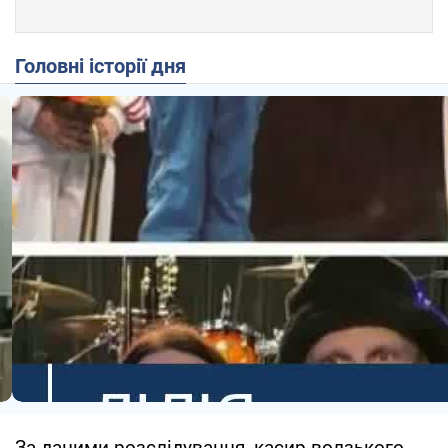
Головні історії дня
За даними розслідування, касир волзького