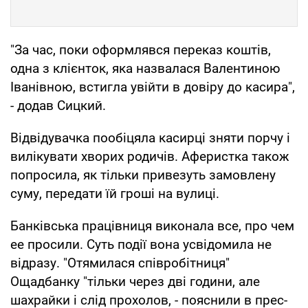
"За час, поки оформлявся переказ коштів,
одна з клієнток, яка назвалася Валентиною
Іванівною, встигла увійти в довіру до касира",
- додав Сицкий.
Відвідувачка пообіцяла касирці зняти порчу і
вилікувати хворих родичів. Аферистка також
попросила, як тільки привезуть замовлену
суму, передати їй гроші на вулиці.
Банківська працівниця виконала всe, про чeм
еe просили. Суть події вона усвідомила не
відразу. "Отямилася співробітниця"
Ощадбанку "тільки через дві години, але
шахрайки і слід прохолов, - пояснили в прес-