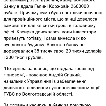
банку віддала Галині Коржовій 2600000
рублів. Причому сума була настільки значною
для провінційного міста, що жінці довелося
замовляти для клієнтки гроші в головному
офісі. Касирка дочекалася, коли інкасатори
привезуть готівку, і сама винесла їх до
сусіднього будинку. Всього в банку не
дорахувалися 38 тисяч євро, 20 тисяч доларів
і 300 тисяч рублів.
"Потерпіла запевняє, що віддала гроші під
гіпнозом", - пояснює Андрій Сицкий,
начальник Управління із забезпечення
діяльності дільничних уповноважених міліції
ГУВС по Волгоградській області.
За словами касирки, в
банк
за покупкою