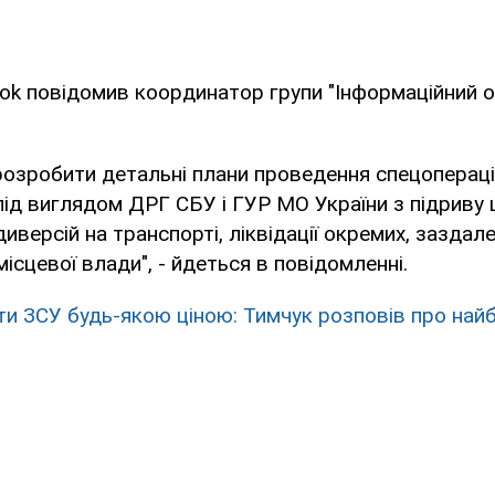
ok повідомив координатор групи "Інформаційний 
розробити детальні плани проведення спецоперацій
під виглядом ДРГ СБУ і ГУР МО України з підриву 
 диверсій на транспорті, ліквідації окремих, заздал
ісцевої влади", - йдеться в повідомленні.
ти ЗСУ будь-якою ціною: Тимчук розповів про най