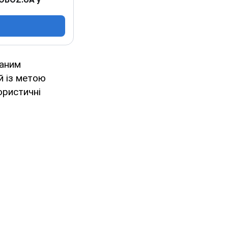
ваним
й із метою
ористичні