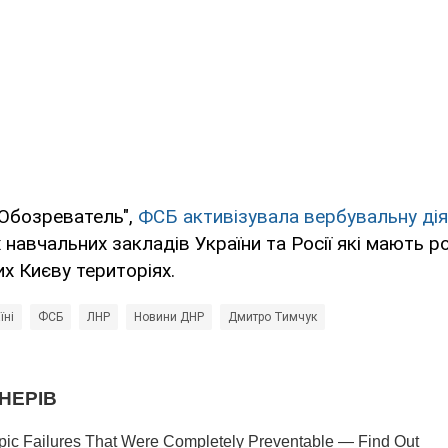
"Обозреватель",
ФСБ активізувала вербувальну дія
навчальних закладів України та Росії які мають р
х Києву територіях.
їні
ФСБ
ЛНР
Новини ДНР
Дмитро Тимчук