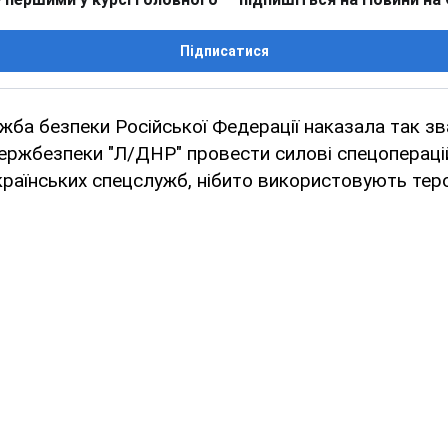
Підписатися
ба безпеки Російської Федерації наказала так з
ержбезпеки "Л/ДНР" провести силові спецопераці
країнських спецслужб, нібито використовують тер