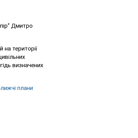
опір" Дмитро
 на території
цивільних
егідь визначених
ближчі плани