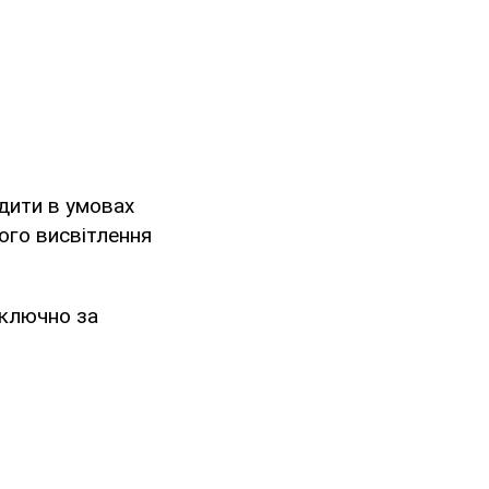
дити в умовах
ого висвітлення
иключно за