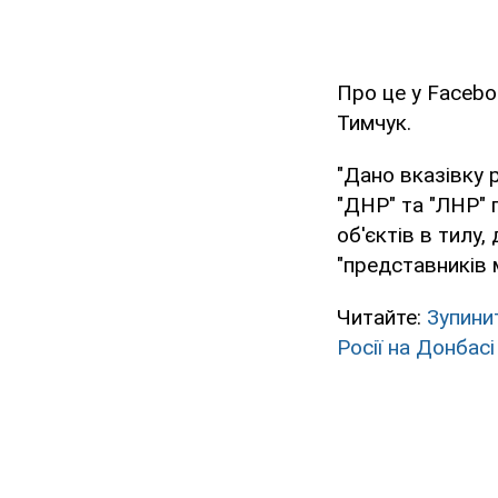
Про це у Facebo
Тимчук.
"Дано вказівку 
"ДНР" та "ЛНР" 
об'єктів в тилу,
"представників м
Читайте:
Зупини
Росії на Донбасі