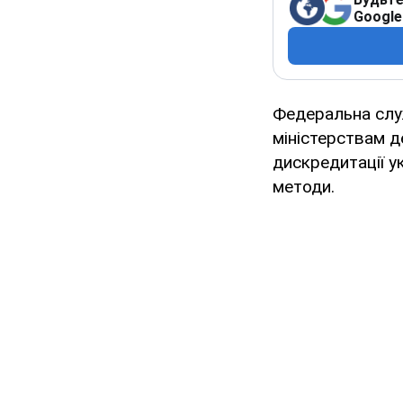
Google
Федеральна служ
міністерствам д
дискредитації у
методи.