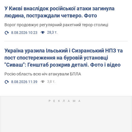
У Києві внаслідок російської атаки загинула
людина, постраждали четверо. Фото
Ворог продовжує регулярний ракетний терор столиці
28,3 т.
8.08.2026 10:23
Україна уразила Ільський і Сизранський НПЗ та
пост спостереження на буровій установці
"Сиваш": Генштаб розкрив деталі. Фото і відео
Росію область всю ніч атакували БПЛА
3,8 т.
8.08.2026 11:39