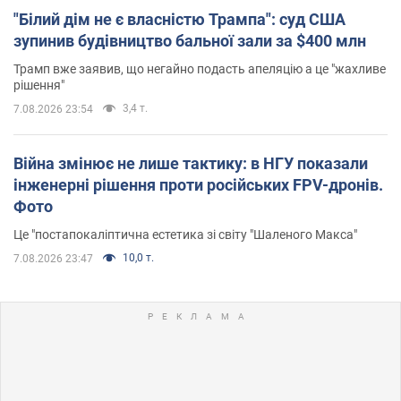
"Білий дім не є власністю Трампа": суд США
зупинив будівництво бальної зали за $400 млн
Трамп вже заявив, що негайно подасть апеляцію а це "жахливе
рішення"
3,4 т.
7.08.2026 23:54
Війна змінює не лише тактику: в НГУ показали
інженерні рішення проти російських FPV-дронів.
Фото
Це "постапокаліптична естетика зі світу "Шаленого Макса"
10,0 т.
7.08.2026 23:47