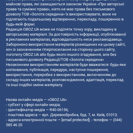
майнові права, які захищаються законом України «Про авторські
права та суміжні права», ніхто не має права без письмового
дозволу ТОВ «Золота середина» їх використовувати, вони не
підлягають подальшому відтворенню, перекладу, поширенню в
будь-якій формі.
Редакція OBOZ.UA може не поділяти точку зору, викладену в
авторському матеріалі. За достовірність інформації, опублікованої
в рекламних матеріалах, відповідальність несе рекламодавець.
Заборонено використання матеріалів розміщених на цьому сайті,
хоч із зазначенням гіперпосилання на сторінку цього сайту,
логотипу OBOZ.UA або будь-якого іншого згадування, але без
письмового дозволу Редакції/ТОВ «Золота середина»
Незаконним використанням матеріалів буде вважатися: будь-яке
копiювання, публiкацiя, передрук, наступне поширення,
використання, переробка з використанням, включенням до
складу інших матеріалів, розповсюдження, адаптація, переклад
та інші подібні зміни матеріалу.
Назва онлайн медіа — «OBOZ.UA»
- суб'єкт у сфері онлайн медіа;
- ідентифікатор медіа — R40-06156;
- поштова адреса — вул. Деревообробна, буд. 7, м. Київ, 01013;
- адреса електронної пошти —
[email protected]
; - телефон — (044)
585 46 20