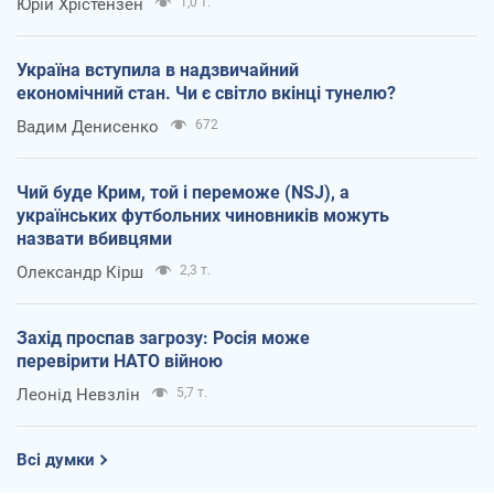
Юрій Хрістензен
1,0 т.
Україна вступила в надзвичайний
економічний стан. Чи є світло вкінці тунелю?
Вадим Денисенко
672
Чий буде Крим, той і переможе (NSJ), а
українських футбольних чиновників можуть
назвати вбивцями
Олександр Кірш
2,3 т.
Захід проспав загрозу: Росія може
перевірити НАТО війною
Леонід Невзлін
5,7 т.
Всі думки