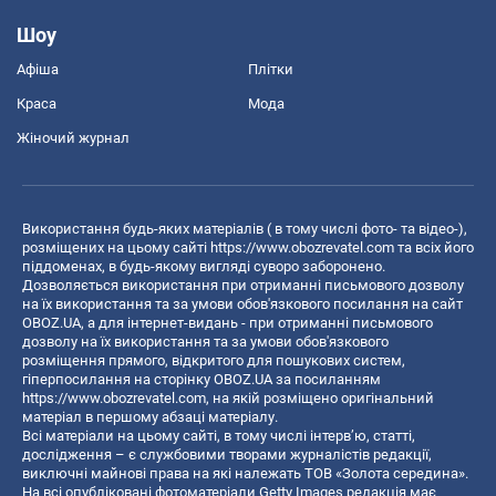
Шоу
Афіша
Плітки
Краса
Мода
Жіночий журнал
Використання будь-яких матеріалів ( в тому числі фото- та відео-),
розміщених на цьому сайті
https://www.obozrevatel.com
та всіх його
піддоменах, в будь-якому вигляді суворо заборонено.
Дозволяється використання при отриманні письмового дозволу
на їх використання та за умови обов'язкового посилання на сайт
OBOZ.UA, а для інтернет-видань - при отриманні письмового
дозволу на їх використання та за умови обов'язкового
розміщення прямого, відкритого для пошукових систем,
гіперпосилання на сторінку OBOZ.UA за посиланням
https://www.obozrevatel.com
, на якій розміщено оригінальний
матеріал в першому абзаці матеріалу.
Всі матеріали на цьому сайті, в тому числі інтерв’ю, статті,
дослідження – є службовими творами журналістів редакції,
виключні майнові права на які належать ТОВ «Золота середина».
На всі опубліковані фотоматеріали Getty Images редакція має