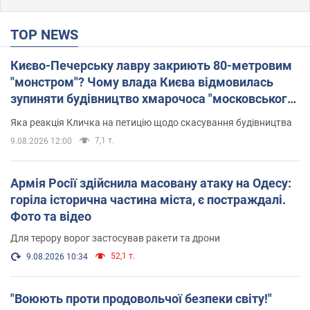
TOP NEWS
Києво-Печерську лавру закриють 80-метровим
"монстром"? Чому влада Києва відмовилась
зупиняти будівництво хмарочоса "московського
вірянина"
Яка реакція Кличка на петицію щодо скасування будівництва
7,1 т.
9.08.2026 12:00
Армія Росії здійснила масовану атаку на Одесу:
горіла історична частина міста, є постраждалі.
Фото та відео
Для терору ворог застосував ракети та дрони
52,1 т.
9.08.2026 10:34
"Воюють проти продовольчої безпеки світу!"