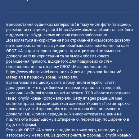
Використання будь-яких матеріалів ( в тому числі фото- та відео-),
розміщених на цьому сайті
https://www.obozrevatel.com
та всіх його
піддоменах, в будь-якому вигляді суворо заборонено.
Дозволяється використання при отриманні письмового дозволу
на їх використання та за умови обов'язкового посилання на сайт
OBOZ.UA, а для інтернет-видань - при отриманні письмового
дозволу на їх використання та за умови обов'язкового
розміщення прямого, відкритого для пошукових систем,
гіперпосилання на сторінку OBOZ.UA за посиланням
https://www.obozrevatel.com
, на якій розміщено оригінальний
матеріал в першому абзаці матеріалу.
Всі матеріали на цьому сайті, в тому числі інтерв’ю, статті,
дослідження – є службовими творами журналістів редакції,
виключні майнові права на які належать ТОВ «Золота середина».
На всі опубліковані фотоматеріали Getty Images редакція має
майнові права, які захищаються законом України «Про авторські
права та суміжні права», ніхто не має права без письмового
дозволу ТОВ «Золота середина» їх використовувати, вони не
підлягають подальшому відтворенню, перекладу, поширенню в
будь-якій формі.
Редакція OBOZ.UA може не поділяти точку зору, викладену в
авторському матеріалі. За достовірність інформації, опублікованої