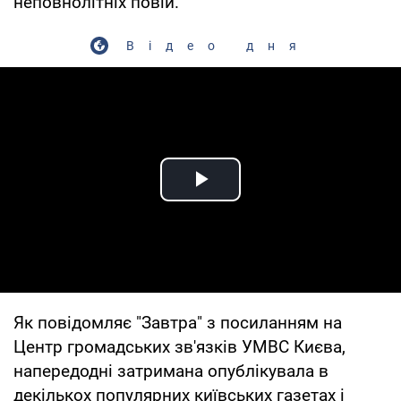
неповнолітніх повій.
Відео дня
Play Video
Як повідомляє "Завтра" з посиланням на
Центр громадських зв'язків УМВС Києва,
напередодні затримана опублікувала в
декількох популярних київських газетах і