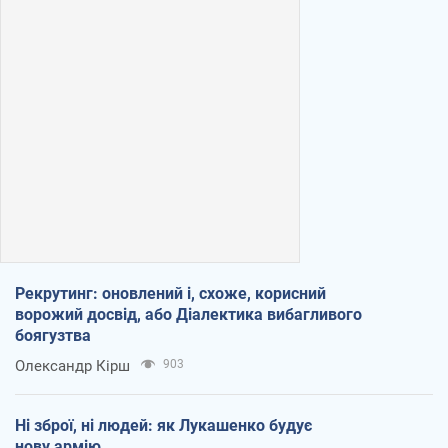
Рекрутинг: оновлений і, схоже, корисний
ворожий досвід, або Діалектика вибагливого
боягузтва
Олександр Кірш
903
Ні зброї, ні людей: як Лукашенко будує
нову армію