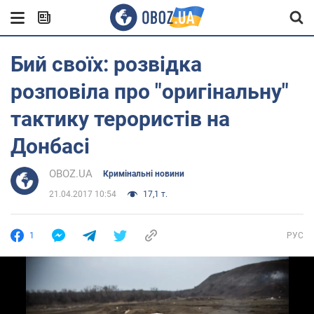
Бий своїх: розвідка
розповіла про "оригінальну"
тактику терористів на
Донбасі
OBOZ.UA
Кримінальні новини
21.04.2017 10:54
17,1 т.
1
РУС