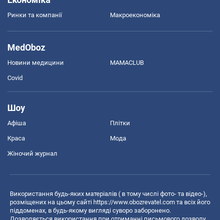
Ринки та компанії
Макроекономіка
MedOboz
Новини медицини
MAMACLUB
Covid
Шоу
Афіша
Плітки
Краса
Мода
Жіночий журнал
Використання будь-яких матеріалів ( в тому числі фото- та відео-),
розміщених на цьому сайті
https://www.obozrevatel.com
та всіх його
піддоменах, в будь-якому вигляді суворо заборонено.
Дозволяється використання при отриманні письмового дозволу