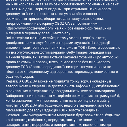
на їх використання та за умови обов'язкового посилання на сайт
OBOZ.UA, а для інтернет-видань - при отриманні письмового
дозволу на їх використання та за умови обов'язкового
розміщення прямого, відкритого для пошукових систем,
гіперпосилання на сторінку OBOZ.UA за посиланням
https://www.obozrevatel.com
, на якій розміщено оригінальний
матеріал в першому абзаці матеріалу.
Всі матеріали на цьому сайті, в тому числі інтерв’ю, статті,
дослідження – є службовими творами журналістів редакції,
виключні майнові права на які належать ТОВ «Золота середина».
На всі опубліковані фотоматеріали Getty Images редакція має
майнові права, які захищаються законом України «Про авторські
права та суміжні права», ніхто не має права без письмового
дозволу ТОВ «Золота середина» їх використовувати, вони не
підлягають подальшому відтворенню, перекладу, поширенню в
будь-якій формі.
Редакція OBOZ.UA може не поділяти точку зору, викладену в
авторському матеріалі. За достовірність інформації, опублікованої
в рекламних матеріалах, відповідальність несе рекламодавець.
Заборонено використання матеріалів розміщених на цьому сайті,
хоч із зазначенням гіперпосилання на сторінку цього сайту,
логотипу OBOZ.UA або будь-якого іншого згадування, але без
письмового дозволу Редакції/ТОВ «Золота середина»
Незаконним використанням матеріалів буде вважатися: будь-яке
копiювання, публiкацiя, передрук, наступне поширення,
використання, переробка з використанням, включенням до