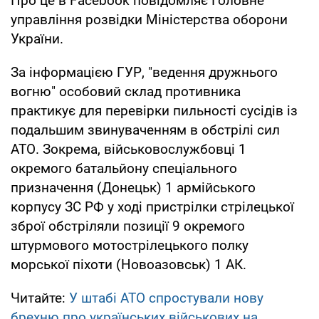
Про це в Facebook повідомляє Головне
управління розвідки Міністерства оборони
України.
За інформацією ГУР, "ведення дружнього
вогню" особовий склад противника
практикує для перевірки пильності сусідів із
подальшим звинуваченням в обстрілі сил
АТО. Зокрема, військовослужбовці 1
окремого батальйону спеціального
призначення (Донецьк) 1 армійського
корпусу ЗС РФ у ході пристрілки стрілецької
зброї обстріляли позиції 9 окремого
штурмового мотострілецького полку
морської піхоти (Новоазовськ) 1 АК.
Читайте:
У штабі АТО спростували нову
брехню про українських військових на