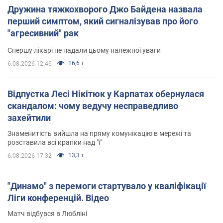
Дружина тяжкохворого Джо Байдена назвала
перший симптом, який сигналізував про його
"агресивний" рак
Спершу лікарі не надали цьому належної уваги
16,6 т.
6.08.2026 12:46
Відпустка Лесі Нікітюк у Карпатах обернулася
скандалом: чому ведучу несправедливо
захейтили
Знаменитість вийшла на пряму комунікацію в мережі та
розставила всі крапки над "і"
13,3 т.
6.08.2026 17:32
"Динамо" з перемоги стартувало у кваліфікації
Ліги конференцій. Відео
Матч відбувся в Любліні