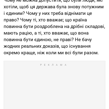
Чому не можна допустити, що були люди, які
хотіли, щоб ця держава була знову потужним
і єдиним? Чому у них треба віднімати це
право? Чому ті, хто вважає; що країна
повинна бути роздроблена на дрібні складові,
мають рацію, а ті, хто вважає, що вона
повинна бути єдиною, не праві? Не бачу
жодних реальних доказів, що існування
окремо краще, ніж коли ми всі були разом.