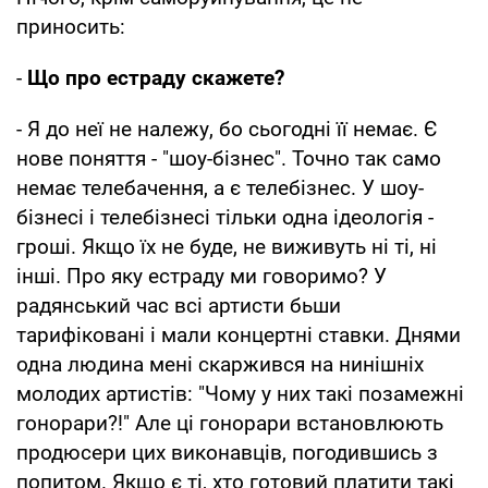
приносить:
-
Що про естраду скажете?
- Я до неї не належу, бо сьогодні її немає. Є
нове поняття - "шоу-бізнес". Точно так само
немає телебачення, а є телебізнес. У шоу-
бізнесі і телебізнесі тільки одна ідеологія -
гроші. Якщо їх не буде, не виживуть ні ті, ні
інші. Про яку естраду ми говоримо? У
радянський час всі артисти бьши
тарифіковані і мали концертні ставки. Днями
одна людина мені скаржився на нинішніх
молодих артистів: "Чому у них такі позамежні
гонорари?!" Але ці гонорари встановлюють
продюсери цих виконавців, погодившись з
попитом. Якщо є ті, хто готовий платити такі