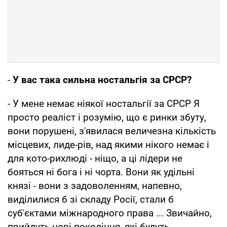
-
У вас така сильна ностальгія за СРСР?
- У мене немає ніякої ностальгії за СРСР Я
просто реаліст і розумію, що є ринки збуту,
вони порушені, з'явилася величезна кількість
місцевих, лиде-рів, над якими нікого немає і
для кото-рихлюді - ніщо, а ці лідери не
бояться ні бога і ні чорта. Вони як удільні
князі - вони з задоволенням, напевно,
виділилися б зі складу Росії, стали б
суб'єктами міжнародного права ... Звичайно,
прийдуть нові покоління, які будуть