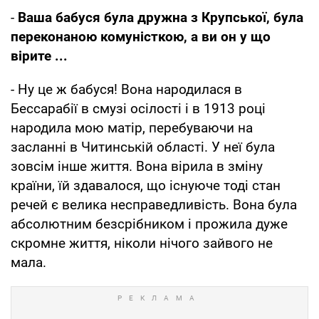
-
Ваша бабуся була дружна з Крупської, була
переконаною комуністкою, а ви он у що
вірите ...
- Ну це ж бабуся! Вона народилася в
Бессарабії в смузі осілості і в 1913 році
народила мою матір, перебуваючи на
засланні в Читинській області. У неї була
зовсім інше життя. Вона вірила в зміну
країни, їй здавалося, що існуюче тоді стан
речей є велика несправедливість. Вона була
абсолютним безсрібником і прожила дуже
скромне життя, ніколи нічого зайвого не
мала.