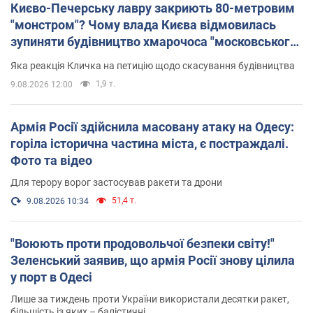
Києво-Печерську лавру закриють 80-метровим
"монстром"? Чому влада Києва відмовилась
зупиняти будівництво хмарочоса "московського
вірянина"
Яка реакція Кличка на петицію щодо скасування будівництва
1,9 т.
9.08.2026 12:00
Армія Росії здійснила масовану атаку на Одесу:
горіла історична частина міста, є постраждалі.
Фото та відео
Для терору ворог застосував ракети та дрони
51,4 т.
9.08.2026 10:34
"Воюють проти продовольчої безпеки світу!"
Зеленський заявив, що армія Росії знову цілила
у порт в Одесі
Лише за тиждень проти України використали десятки ракет,
більшість із яких – балістичні