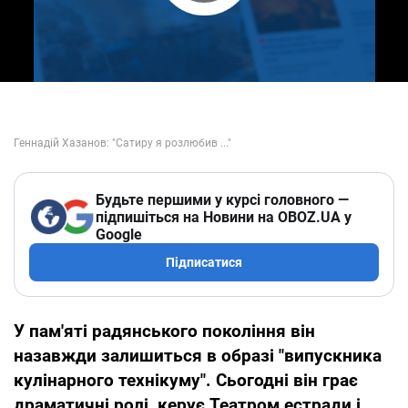
Play Video
Будьте першими у курсі головного —
підпишіться на Новини на OBOZ.UA у
Google
Підписатися
У пам'яті радянського покоління він
назавжди залишиться в образі "випускника
кулінарного технікуму". Сьогодні він грає
драматичні ролі, керує Театром естради і