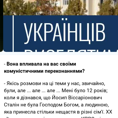
-
Вона впливала на вас своїми
комуністичними переконаннями?
- Якісь розмови на ці теми у нас, звичайно,
були, але ... але ... але ... Мені було 12 років;
коли я дізнався, що Йосип Віссаріонович
Сталін не була Господом Богом, а людиною,
яка принесла стільки нещастя в різні сім'ї. XX