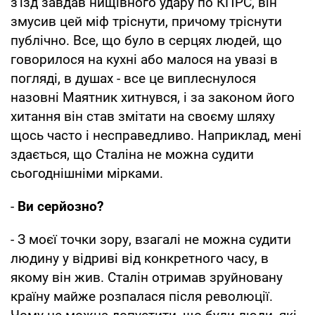
з'їзд завдав нищівного удару по КПРС, він
змусив цей міф тріснути, причому тріснути
публічно. Все, що було в серцях людей, що
говорилося на кухні або малося на увазі в
погляді, в душах - все це виплеснулося
назовні Маятник хитнувся, і за законом його
хитання він став змітати на своєму шляху
щось часто і несправедливо. Наприклад, мені
здається, що Сталіна не можна судити
сьогоднішніми мірками.
-
Ви серйозно?
- З моєї точки зору, взагалі не можна судити
людину у відриві від конкретного часу, в
якому він жив. Сталін отримав зруйновану
країну майже розпалася після революції.