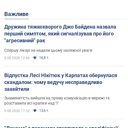
Важливе
Дружина тяжкохворого Джо Байдена назвала
перший симптом, який сигналізував про його
"агресивний" рак
Спершу лікарі не надали цьому належної уваги
16,8 т.
6.08.2026 12:46
Відпустка Лесі Нікітюк у Карпатах обернулася
скандалом: чому ведучу несправедливо
захейтили
Знаменитість вийшла на пряму комунікацію в мережі та
розставила всі крапки над "і"
13,6 т.
6.08.2026 17:32