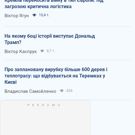
Кремль переносить війну в тил Європи: під
загрозою критична логістика
Віктор Ягун
10,4 т.
На якому боці історії виступає Дональд
Трамп?
Віктор Каспрук
8,7 т.
Про заплановану вирубку більше 600 дерев і
теплотрасу: що відбувається на Теремках у
Києві
Владислав Самойленко
426