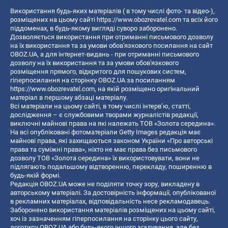
Використання будь-яких матеріалів ( в тому числі фото- та відео-),
розміщених на цьому сайті
https://www.obozrevatel.com
та всіх його
піддоменах, в будь-якому вигляді суворо заборонено.
Дозволяється використання при отриманні письмового дозволу
на їх використання та за умови обов'язкового посилання на сайт
OBOZ.UA, а для інтернет-видань - при отриманні письмового
дозволу на їх використання та за умови обов'язкового
розміщення прямого, відкритого для пошукових систем,
гіперпосилання на сторінку OBOZ.UA за посиланням
https://www.obozrevatel.com
, на якій розміщено оригінальний
матеріал в першому абзаці матеріалу.
Всі матеріали на цьому сайті, в тому числі інтерв’ю, статті,
дослідження – є службовими творами журналістів редакції,
виключні майнові права на які належать ТОВ «Золота середина».
На всі опубліковані фотоматеріали Getty Images редакція має
майнові права, які захищаються законом України «Про авторські
права та суміжні права», ніхто не має права без письмового
дозволу ТОВ «Золота середина» їх використовувати, вони не
підлягають подальшому відтворенню, перекладу, поширенню в
будь-якій формі.
Редакція OBOZ.UA може не поділяти точку зору, викладену в
авторському матеріалі. За достовірність інформації, опублікованої
в рекламних матеріалах, відповідальність несе рекламодавець.
Заборонено використання матеріалів розміщених на цьому сайті,
хоч із зазначенням гіперпосилання на сторінку цього сайту,
логотипу OBOZ.UA або будь-якого іншого згадування, але без