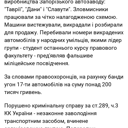
виробництва Запорізького автозаводу:
"Таврії", "Дани" і "Славути". Зловмисники
працювали за чітко налагодженою схемою.
Машини вистежували, викрадали і розбирали
для продажу. Перебивали номери викрадених
автомобілів у народних умільців, якими лідер
групи - студент останнього курсу правового
факультету - пред'являв фальшиве
міліцейське посвідчення.
За словами правоохоронців, на рахунку банди
угон 17-ти автомобілів на суму понад 200
тисяч гривень.
Порушено кримінальну справу за ст.289, ч.3
КК України - незаконне заволодіння
транспортним засобом, вчинене