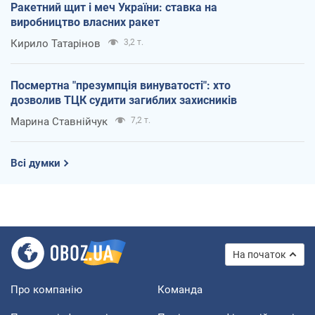
Ракетний щит і меч України: ставка на
виробництво власних ракет
Кирило Татарінов
3,2 т.
Посмертна "презумпція винуватості": хто
дозволив ТЦК судити загиблих захисників
Марина Ставнійчук
7,2 т.
Всі думки
На початок
Про компанію
Команда