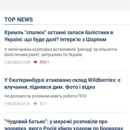
TOP NEWS
Кремль "спалює" останні запаси балістики в
Україні: що буде далі? Інтерв’ю з Шарпом
У липні країна-агресорка встановила "рекорд" за кількістю
балістичних ракет, запущених по Україні
50,3 т.
7.08.2026 07:00
У Єкатеринбурзі атаковано склад Wildberries: є
влучання, піднявся дим. Фото і відео
Не допомогла росіянам навіть робота ППО
9,2 т.
7.08.2026 07:20
"Чудовий батько": у мережі розповіли про
чоловіка, якого Росія убила ударом по Броварах.