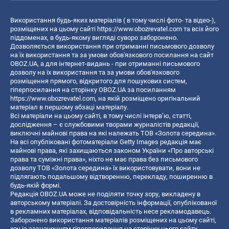
Використання будь-яких матеріалів ( в тому числі фото- та відео-),
розміщених на цьому сайті
https://www.obozrevatel.com
та всіх його
піддоменах, в будь-якому вигляді суворо заборонено.
Дозволяється використання при отриманні письмового дозволу
на їх використання та за умови обов'язкового посилання на сайт
OBOZ.UA, а для інтернет-видань - при отриманні письмового
дозволу на їх використання та за умови обов'язкового
розміщення прямого, відкритого для пошукових систем,
гіперпосилання на сторінку OBOZ.UA за посиланням
https://www.obozrevatel.com
, на якій розміщено оригінальний
матеріал в першому абзаці матеріалу.
Всі матеріали на цьому сайті, в тому числі інтерв’ю, статті,
дослідження – є службовими творами журналістів редакції,
виключні майнові права на які належать ТОВ «Золота середина».
На всі опубліковані фотоматеріали Getty Images редакція має
майнові права, які захищаються законом України «Про авторські
права та суміжні права», ніхто не має права без письмового
дозволу ТОВ «Золота середина» їх використовувати, вони не
підлягають подальшому відтворенню, перекладу, поширенню в
будь-якій формі.
Редакція OBOZ.UA може не поділяти точку зору, викладену в
авторському матеріалі. За достовірність інформації, опублікованої
в рекламних матеріалах, відповідальність несе рекламодавець.
Заборонено використання матеріалів розміщених на цьому сайті,
хоч із зазначенням гіперпосилання на сторінку цього сайту,