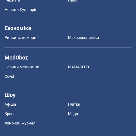
Рецепти
Напої
Новини Кулінарії
Економіка
Ринки та компанії
Макроекономіка
MedOboz
Новини медицини
MAMACLUB
Covid
Шоу
Афіша
Плітки
Краса
Мода
Жіночий журнал