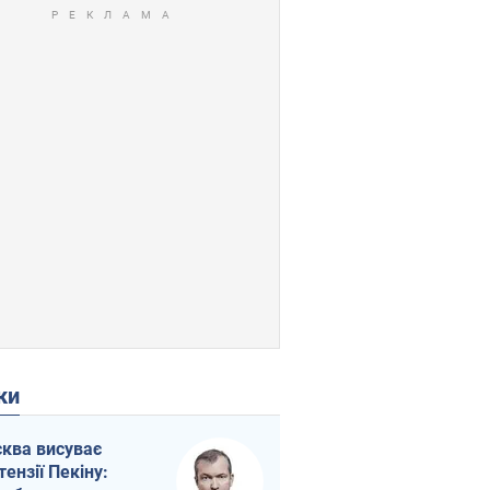
ки
ква висуває
тензії Пекіну: