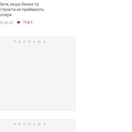
анки такі купюри
ити, якщо банки та
і пункти не приймають
долари
71,8 т.
26 02:20