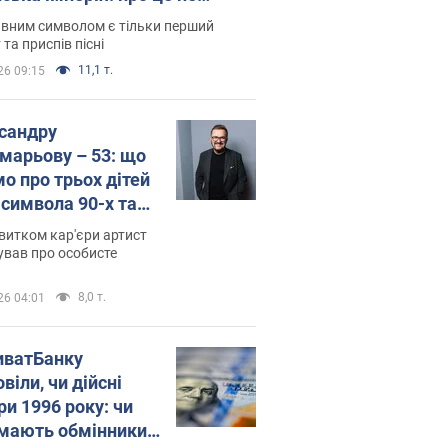
овідають у школі
вним символом є тільки перший
 та приспів пісні
11,1 т.
26 09:15
сандру
марьову – 53: що
мо про трьох дітей
-символа 90-х та
 вигляд вони
витком кар'єри артист
ть
ував про особисте
8,0 т.
26 04:01
иватБанку
віли, чи дійсні
ри 1996 року: чи
мають обмінники