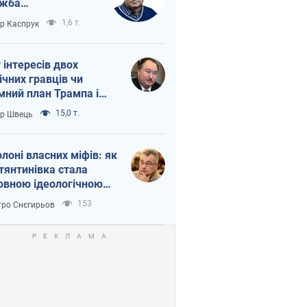
ужба
етворюється на
1,6 т.
ор Каспрук
ежність Росії від
таю
г інтересів двох
ічних гравців чи
мний план Трампа і
іна?
15,0 т.
ор Швець
олоні власних міфів: як
тянтинівка стала
овною ідеологічною
ткою для російських
153
ро Снєгирьов
пантів