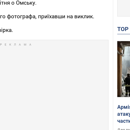
ітня о Омську.
ого фотографа, приїхавши на виклик.
TO
ірка.
Армі
атаку
части
Фото
Для те