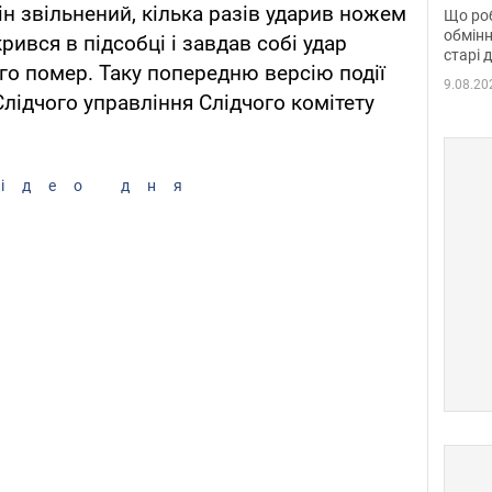
та б
ін звільнений, кілька разів ударив ножем
Що роб
обмінн
рився в підсобці і завдав собі удар
старі 
ого помер. Таку попередню версію події
9.08.20
ідчого управління Слідчого комітету
ідео дня