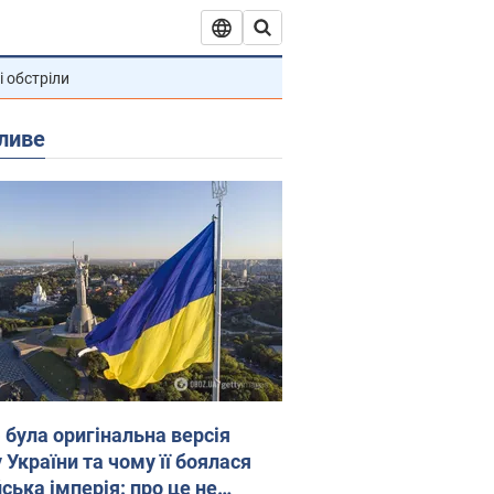
і обстріли
ливе
 була оригінальна версія
 України та чому її боялася
ська імперія: про це не