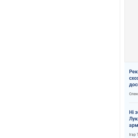
Рек
схо
дос
виб
Олек
Ні 
Лук
арм
Ігар