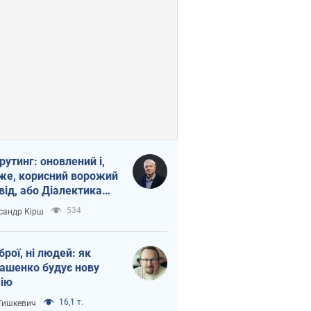
рутинг: оновлений і,
же, корисний ворожий
від, або Діалектика
агливого боягузтва
534
сандр Кірш
зброї, ні людей: як
ашенко будує нову
ію
16,1 т.
 Тишкевич