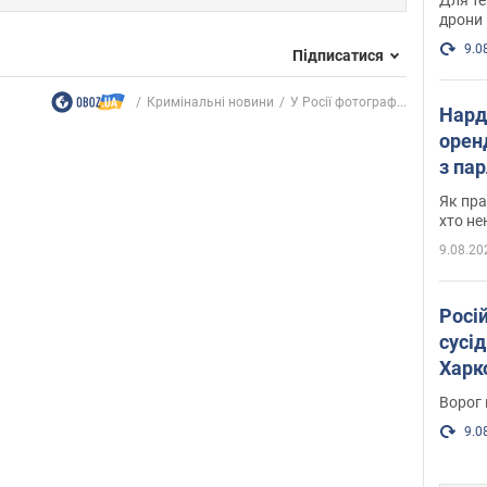
дрони
9.0
Підписатися
Кримінальні новини
У Росії фотограф...
Нард
оренд
з па
де п
Як пра
хто не
9.08.20
Росі
сусід
Харко
пост
Ворог 
9.0