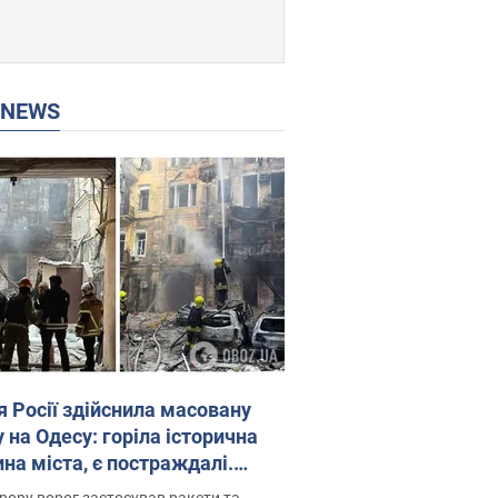
P NEWS
я Росії здійснила масовану
 на Одесу: горіла історична
на міста, є постраждалі.
 та відео
рору ворог застосував ракети та