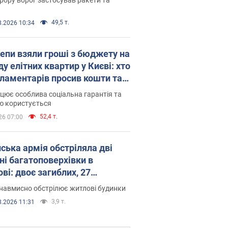
49,5 т.
8.2026 10:34
епи взяли гроші з бюджету на
у елітних квартир у Києві: хто
рламентарів просив кошти та
оселився
цює особлива соціальна гарантія та
ю користується
52,4 т.
26 07:00
йська армія обстріляла дві
ні багатоповерхівки в
ві: двоє загиблих, 27
раждалих
навмисно обстрілює житлові будинки
3,9 т.
8.2026 11:31