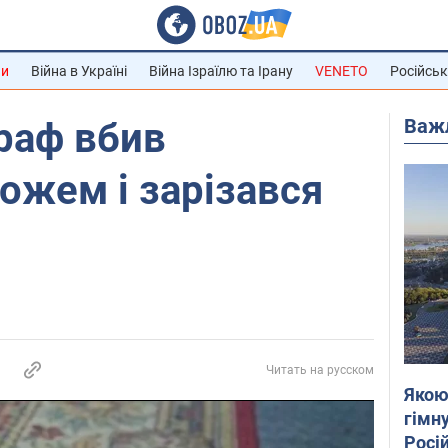
ни
Війна в Україні
Війна Ізраїлю та Ірану
VENETO
Російськ
Важ
граф вбив
ожем і зарізався
Читать на русском
Якою
гімну
Росій