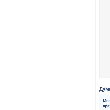
Дум
Мос
пре