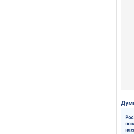
Дум
Рос
поз
нас