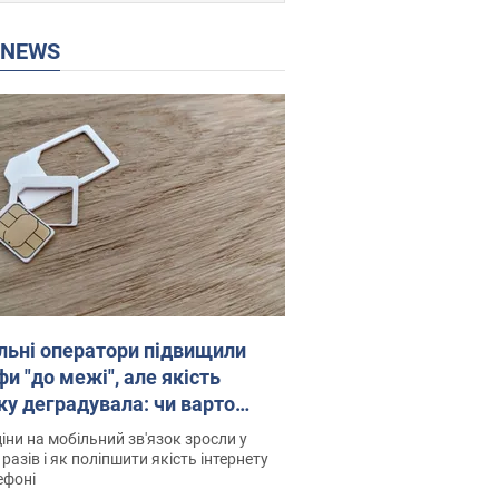
P NEWS
льні оператори підвищили
и "до межі", але якість
ку деградувала: чи варто
житись на ціни
іни на мобільний зв'язок зросли у
 разів і як поліпшити якість інтернету
ефоні