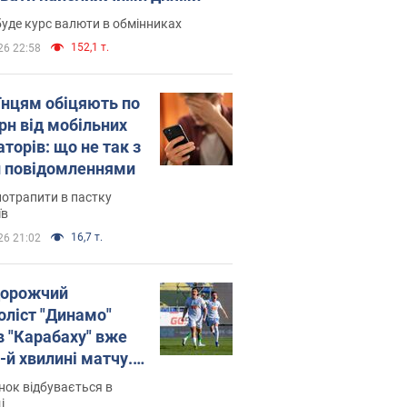
уде курс валюти в обмінниках
152,1 т.
26 22:58
їнцям обіцяють по
рн від мобільних
торів: що не так з
 повідомленнями
потрапити в пастку
їв
16,7 т.
26 21:02
орожчий
оліст "Динамо"
в "Карабаху" вже
-й хвилині матчу.
о
ок відбувається в
і