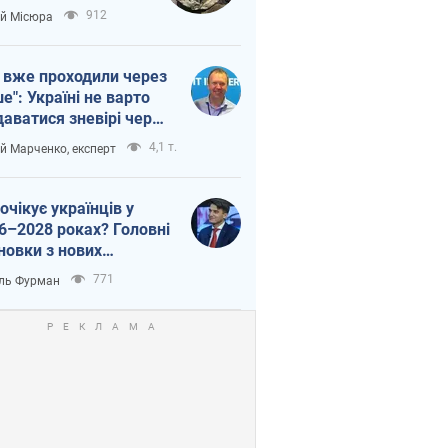
п війни
912
ій Місюра
 вже проходили через
ше": Україні не варто
даватися зневірі через
етний терор
4,1 т.
ій Марченко, експерт
очікує українців у
6–2028 роках? Головні
новки з нових
гнозів від НБУ
771
ль Фурман