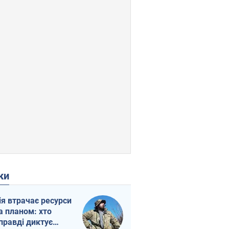
ки
ія втрачає ресурси
а планом: хто
правді диктує