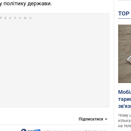
у політику держави.
TO
Мобі
тариф
зв'яз
скар
Чому ц
Підписатися
кілька
на тел