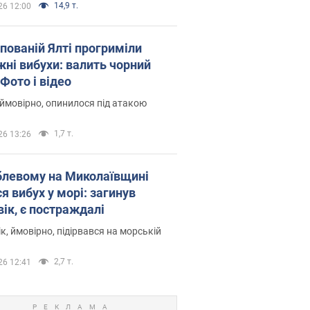
14,9 т.
26 12:00
упованій Ялті прогриміли
жні вибухи: валить чорний
Фото і відео
 ймовірно, опинилося під атакою
1,7 т.
26 13:26
блевому на Миколаївщині
я вибух у морі: загинув
вік, є постраждалі
к, ймовірно, підірвався на морській
2,7 т.
26 12:41