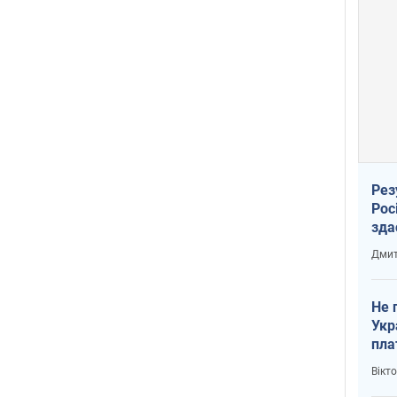
Рез
Рос
зда
Дмит
Не 
Укр
пла
Вікт