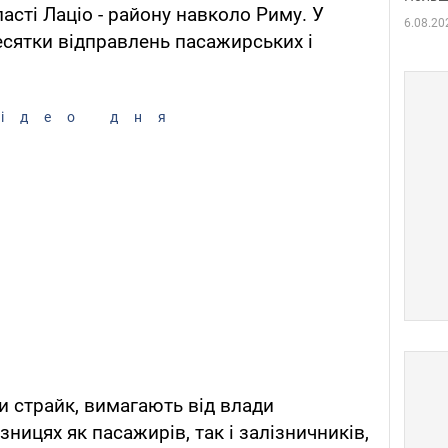
бласті Лаціо - району навколо Риму. У
6.08.20
десятки відправлень пасажирських і
ідео дня
и страйк, вимагають від влади
зницях як пасажирів, так і залізничників,