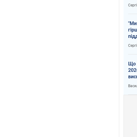
тем
Серг
"Ми
гір
під
рак
Серг
Що 
202
вис
про
Васи