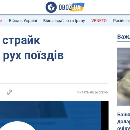
ни
Війна в Україні
Війна Ізраїлю та Ірану
VENETO
Російськ
Важ
з страйк
 рух поїздів
Читать на русском
Банк
дола
очік