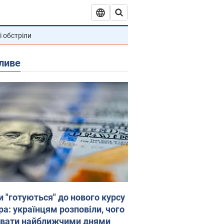
і обстріли
ливе
и "готуються" до нового курсу
ра: українцям розповіли, чого
увати найближчими днями