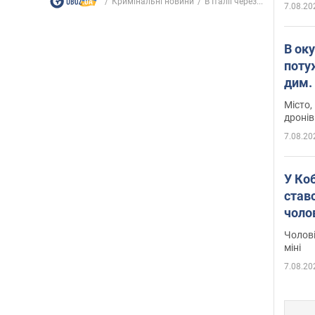
Кримінальні новини
В Італії через...
7.08.20
В ок
поту
дим. 
Місто,
дронів
7.08.20
У Ко
ставс
чоло
Чолові
міні
7.08.20