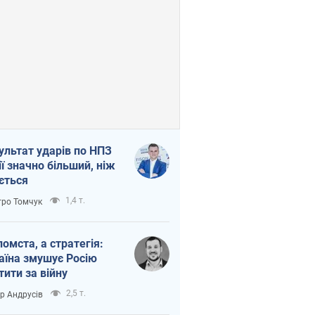
ультат ударів по НПЗ
ії значно більший, ніж
ється
1,4 т.
ро Томчук
помста, а стратегія:
аїна змушує Росію
тити за війну
2,5 т.
ор Андрусів