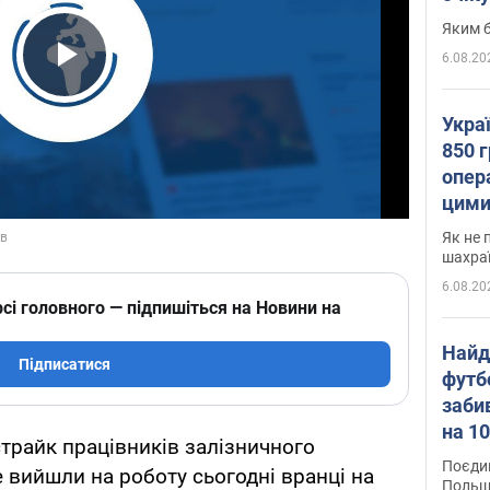
Яким б
6.08.20
Play Video
Укра
850 г
опера
цими
Як не 
шахра
6.08.20
сі головного — підпишіться на Новини на
Найд
Підписатися
футб
заби
на 10
 страйк працівників залізничного
Віде
Поєдин
е вийшли на роботу сьогодні вранці на
Польщ