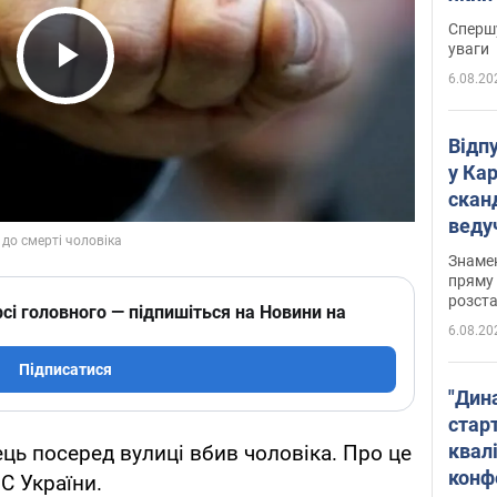
"агр
Спершу
уваги
6.08.20
Play Video
Відп
у Ка
скан
веду
захе
Знаме
пряму 
розста
сі головного — підпишіться на Новини на
6.08.20
Підписатися
"Дин
стар
квалі
ець посеред вулиці вбив чоловіка. Про це
конф
С України.