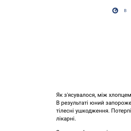
В
Як з'ясувалося, між хлопцем
В результаті юний запорож
тілесні ушкодження. Потерп
лікарні.