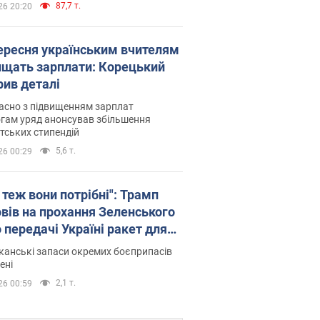
87,7 т.
26 20:20
вересня українським вчителям
ищать зарплати: Корецький
рив деталі
асно з підвищенням зарплат
гам уряд анонсував збільшення
тських стипендій
5,6 т.
26 00:29
 теж вони потрібні": Трамп
овів на прохання Зеленського
 передачі Україні ракет для
ot
анські запаси окремих боєприпасів
ені
2,1 т.
26 00:59