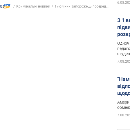
6.08.20
Кримінальні новини
17-річний запорожець посеред...
З 1 
підв
розк
Одноч
педаго
студен
7.08.20
"Нам
відп
щодо
Patri
Америк
обмеж
7.08.20