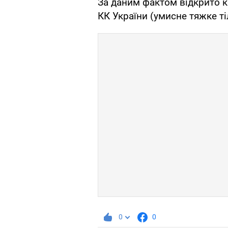
За даним фактом відкрито к
КК України (умисне тяжке т
0
0