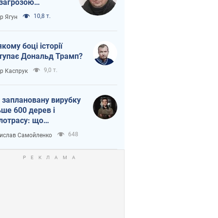
 загрозою
тична логістика
10,8 т.
ор Ягун
якому боці історії
тупає Дональд Трамп?
9,0 т.
ор Каспрук
 заплановану вирубку
ьше 600 дерев і
лотрасу: що
бувається на Теремках
648
ислав Самойленко
иєві