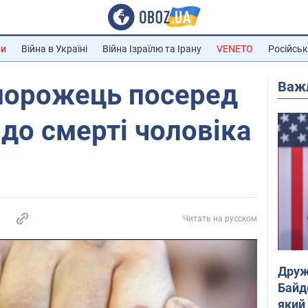
ни
Війна в Україні
Війна Ізраїлю та Ірану
VENETO
Російськ
Важ
апорожець посеред
 до смерті чоловіка
Читать на русском
Друж
Байд
який