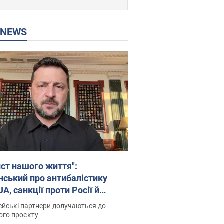
P NEWS
ист нашого життя":
нський про антибалістику
A, санкції проти Росії й
имку аграріїв. Відео
йські партнери долучаються до
ого проєкту