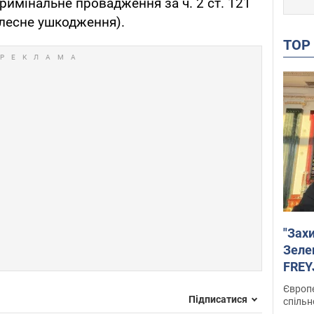
римінальне провадження за ч. 2 ст. 121
ілесне ушкодження).
TO
"Зах
Зеле
FREYJ
підтр
Європе
Підписатися
спільн