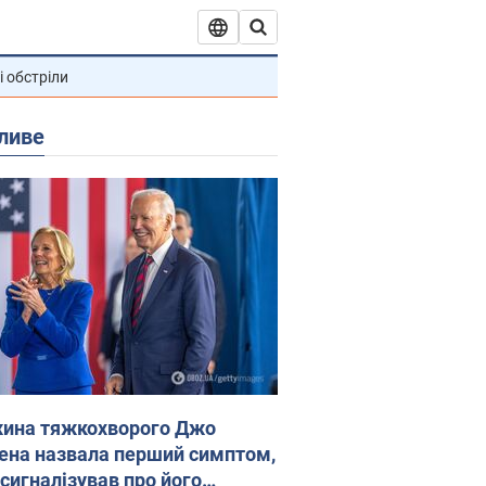
і обстріли
ливе
ина тяжкохворого Джо
ена назвала перший симптом,
 сигналізував про його