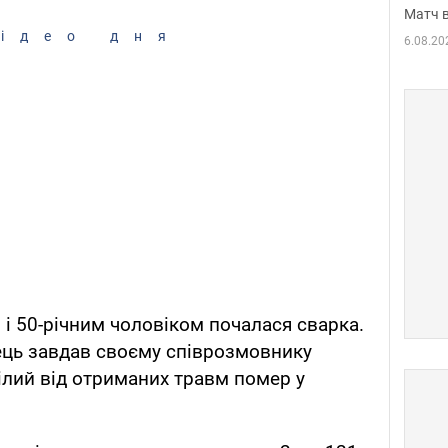
Матч в
ідео дня
6.08.20
 і 50-річним чоловіком почалася сварка.
ець завдав своєму співрозмовнику
ілий від отриманих травм помер у