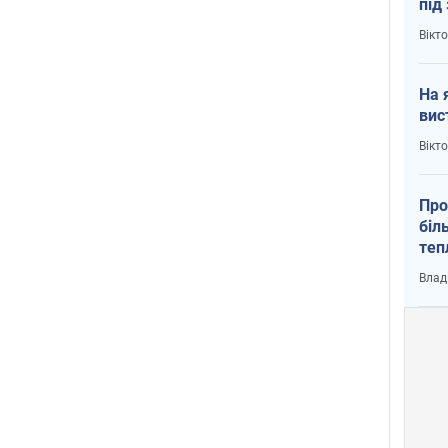
під
кри
Вікт
На 
вис
Вікт
Про
біл
теп
від
Влад
у К