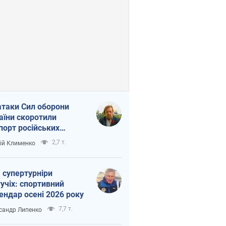
атаки Сил оборони
аїни скоротили
порт російських
топродуктів
2,7 т.
ій Клименко
 супертурніри
учіх: спортивний
ендар осені 2026 року
7,7 т.
сандр Липенко