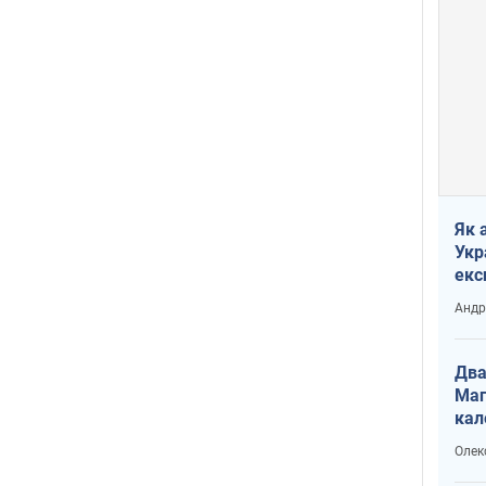
Як 
Укр
екс
наф
Андр
Два
Маг
кал
Олек