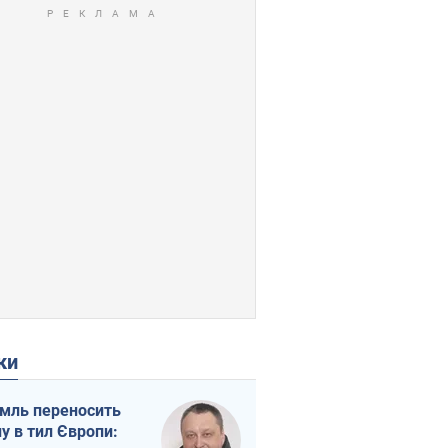
ки
мль переносить
ну в тил Європи: