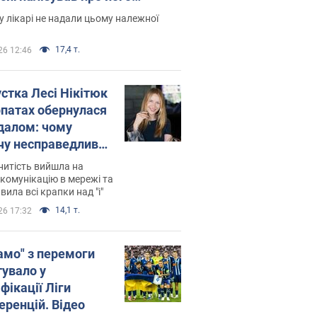
есивний" рак
 лікарі не надали цьому належної
17,4 т.
26 12:46
устка Лесі Нікітюк
рпатах обернулася
далом: чому
чу несправедливо
йтили
нитість вийшла на
комунікацію в мережі та
вила всі крапки над "і"
14,1 т.
26 17:32
амо" з перемоги
тувало у
фікації Ліги
еренцій. Відео