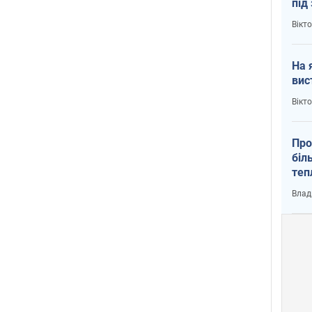
під
кри
Вікт
На 
вис
Вікт
Про
біл
теп
від
Влад
у К