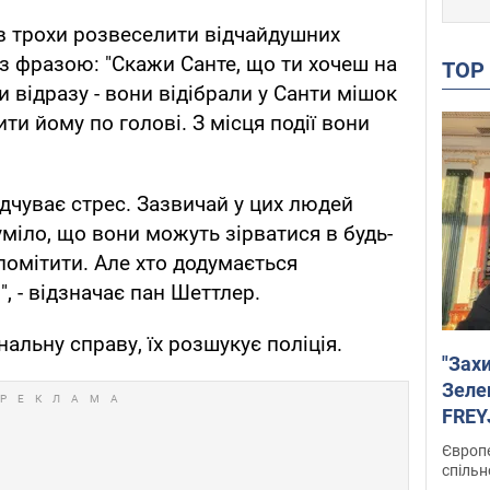
 трохи розвеселити відчайдушних
 з фразою: "Скажи Санте, що ти хочеш на
TO
и відразу - вони відібрали у Санти мішок
ти йому по голові. З місця події вони
відчуває стрес. Зазвичай у цих людей
зуміло, що вони можуть зірватися в будь-
помітити. Але хто додумається
", - відзначає пан Шеттлер.
нальну справу, їх розшукує поліція.
"Зах
Зеле
FREYJ
підтр
Європе
спільн