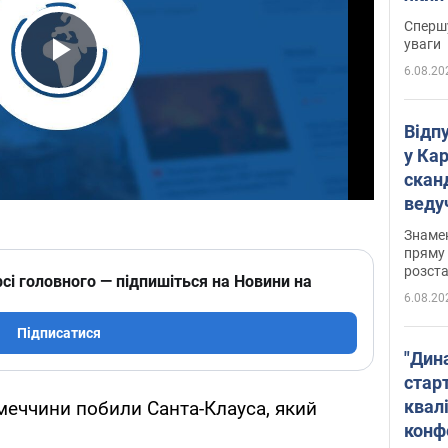
"агр
Спершу
уваги
6.08.20
Play Video
Відп
у Ка
скан
веду
захе
Знаме
пряму 
розста
сі головного — підпишіться на Новини на
6.08.20
Підписатися
"Дин
стар
квалі
меччини побили Санта-Клауса, який
конф