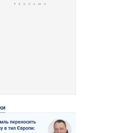
ки
мль переносить
ну в тил Європи: