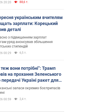
88,6 т.
26 20:20
вересня українським вчителям
ищать зарплати: Корецький
рив деталі
асно з підвищенням зарплат
гам уряд анонсував збільшення
тських стипендій
6,5 т.
26 00:29
 теж вони потрібні": Трамп
овів на прохання Зеленського
 передачі Україні ракет для
ot
анські запаси окремих боєприпасів
ені
2,4 т.
26 00:59