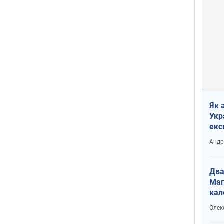
Як 
Укр
екс
наф
Андр
Два
Маг
кал
Олек