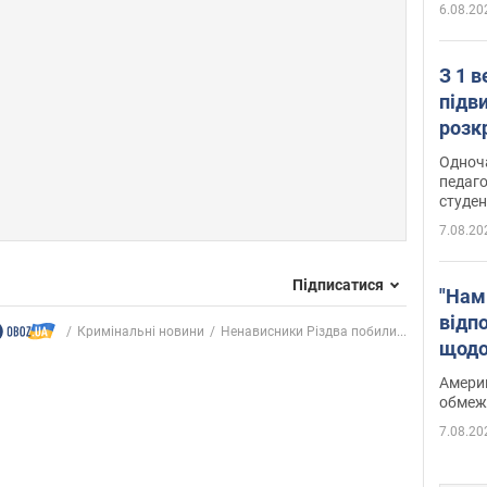
6.08.20
З 1 
підв
розк
Одноч
педаго
студен
7.08.20
Підписатися
"Нам
відп
Кримінальні новини
Ненависники Різдва побили...
щодо
Patri
Америк
обмеж
7.08.20