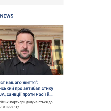
P NEWS
ист нашого життя":
нський про антибалістику
A, санкції проти Росії й
имку аграріїв. Відео
йські партнери долучаються до
ого проєкту