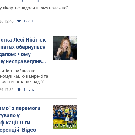
есивний" рак
 лікарі не надали цьому належної
17,8 т.
26 12:46
устка Лесі Нікітюк
рпатах обернулася
далом: чому
чу несправедливо
йтили
нитість вийшла на
комунікацію в мережі та
вила всі крапки над "і"
14,5 т.
26 17:32
амо" з перемоги
тувало у
фікації Ліги
еренцій. Відео