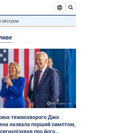
і обстріли
ливе
ина тяжкохворого Джо
ена назвала перший симптом,
 сигналізував про його