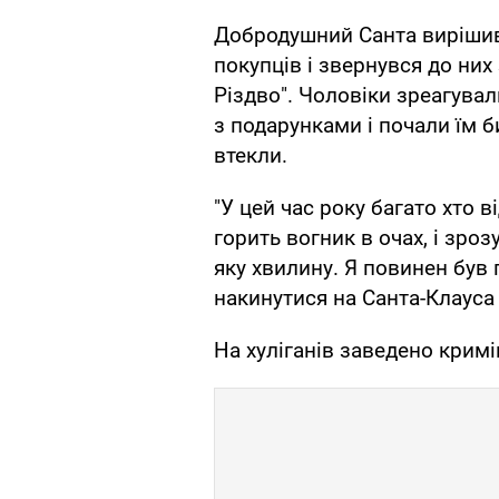
Добродушний Санта вирішив
покупців і звернувся до них
Різдво". Чоловіки зреагувал
з подарунками і почали їм би
втекли.
"У цей час року багато хто 
горить вогник в очах, і зро
яку хвилину. Я повинен був 
накинутися на Санта-Клауса 
На хуліганів заведено кримі