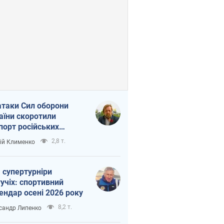
атаки Сил оборони
аїни скоротили
порт російських
топродуктів
2,8 т.
ій Клименко
 супертурніри
учіх: спортивний
ендар осені 2026 року
8,2 т.
сандр Липенко