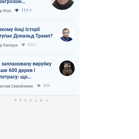
 загрозою
тична логістика
11,1 т.
ор Ягун
якому боці історії
тупає Дональд Трамп?
9,3 т.
ор Каспрук
 заплановану вирубку
ьше 600 дерев і
лотрасу: що
бувається на Теремках
834
ислав Самойленко
иєві