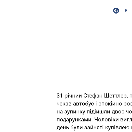
В
31-річний Стефан Шеттлер, 
чекав автобус і спокійно р
на зупинку підійшли двоє чо
подарунками. Чоловіки вигл
день були зайняті купівлею 