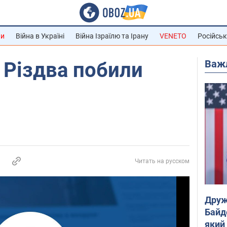
ни
Війна в Україні
Війна Ізраїлю та Ірану
VENETO
Російськ
Важ
 Різдва побили
Читать на русском
Друж
Байд
який