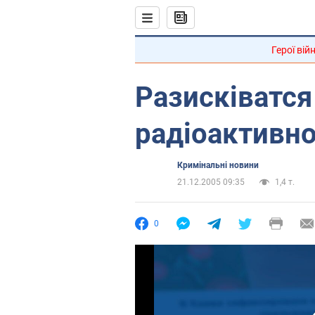
Герої вій
Разисківатся
радіоактивно
Кримінальні новини
21.12.2005 09:35
1,4 т.
0