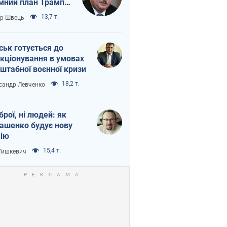
мний план Трампа
тіна?
13,7 т.
ор Швець
ськ готується до
кціонування в умовах
штабної воєнної кризи
18,2 т.
сандр Левченко
зброї, ні людей: як
ашенко будує нову
ію
15,4 т.
 Тишкевич