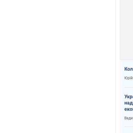
Кол
Юрій
Укр
над
еко
сві
Вади