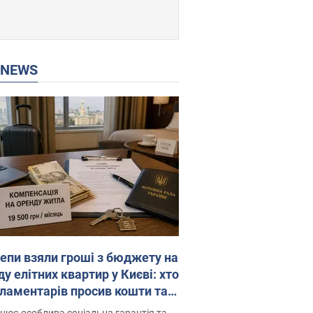
P NEWS
епи взяли гроші з бюджету на
у елітних квартир у Києві: хто
рламентарів просив кошти та
оселився
цює особлива соціальна гарантія та