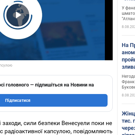
Подко
У фана
вигр
шмато
"Атлан
Play Video
8.08.20
На П
аном
прой
злив
пере
Негода
річки
Франк
сі головного — підпишіться на Новини на
Буков
8.08.20
Підписатися
Жінц
тис. 
заходи, сили безпеки Венесуели поки не
чере
c радіоактивної капсулою, повідомляють