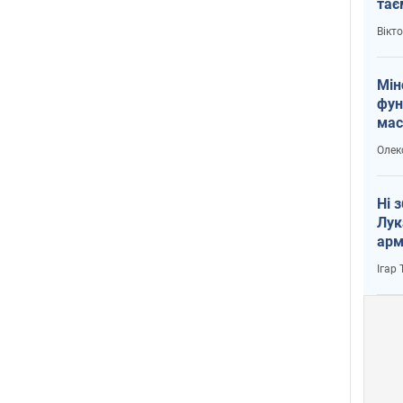
тає
і Пу
Вікт
Мін
фун
мас
Олек
Ні 
Лук
арм
Ігар