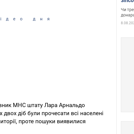
зіпс
судд
Чи тре
неоч
донар
ідео дня
8.08.20
івник МНС штату Лара Арнальдо
 двох діб були прочесати всі населені
риторії, проте пошуки виявилися