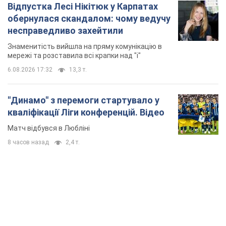
Відпустка Лесі Нікітюк у Карпатах
обернулася скандалом: чому ведучу
несправедливо захейтили
Знаменитість вийшла на пряму комунікацію в
мережі та розставила всі крапки над "і"
6.08.2026 17:32
13,3 т.
"Динамо" з перемоги стартувало у
кваліфікації Ліги конференцій. Відео
Матч відбувся в Любліні
8 часов назад
2,4 т.