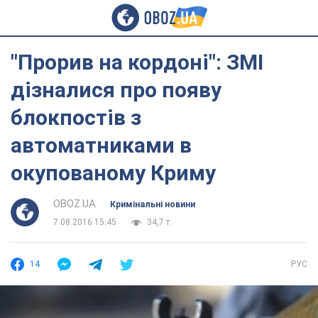
"Прорив на кордоні": ЗМІ
дізналися про появу
блокпостів з
автоматниками в
окупованому Криму
OBOZ.UA
Кримінальні новини
7.08.2016 15:45
34,7 т.
14
РУС