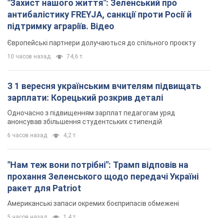
"Захист нашого життя": Зеленський про
антибалістику FREYJA, санкції проти Росії й
підтримку аграріїв. Відео
Європейські партнери долучаються до спільного проєкту
10 часов назад
74,6 т.
З 1 вересня українським вчителям підвищать
зарплати: Корецький розкрив деталі
Одночасно з підвищенням зарплат педагогам уряд
анонсував збільшення студентських стипендій
6 часов назад
4,2 т.
"Нам теж вони потрібні": Трамп відповів на
прохання Зеленського щодо передачі Україні
ракет для Patriot
Американські запаси окремих боєприпасів обмежені
5 часов назад
1,4 т.