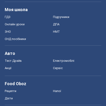
Моя школа
ГДЗ
Підручники
Онлайн уроки
ДПА
ЗНО
НМТ
СНД посібники
Авто
Тест Драйв
Електромобілі
Акції
Сервіс
Food Oboz
Рецепти
Напої
Дієти