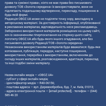
права та суміжні права», ніхто не має права без письмового
дозволу ТОВ «Золота середина» їх використовувати, вони не
підлягають подальшому відтворенню, перекладу, поширенню в
будь-якій формі.
Редакція OBOZ.UA може не поділяти точку зору, викладену в
авторському матеріалі. За достовірність інформації, опублікованої
в рекламних матеріалах, відповідальність несе рекламодавець.
Заборонено використання матеріалів розміщених на цьому сайті,
хоч із зазначенням гіперпосилання на сторінку цього сайту,
логотипу OBOZ.UA або будь-якого іншого згадування, але без
письмового дозволу Редакції/ТОВ «Золота середина»
Незаконним використанням матеріалів буде вважатися: будь-яке
копiювання, публiкацiя, передрук, наступне поширення,
використання, переробка з використанням, включенням до
складу інших матеріалів, розповсюдження, адаптація, переклад
та інші подібні зміни матеріалу.
Назва онлайн медіа — «OBOZ.UA»
- суб'єкт у сфері онлайн медіа;
- ідентифікатор медіа — R40-06156;
- поштова адреса — вул. Деревообробна, буд. 7, м. Київ, 01013;
- адреса електронної пошти —
[email protected]
; - телефон — (044)
585 46 20