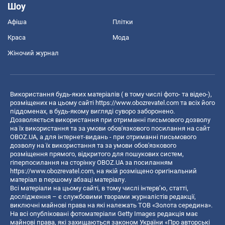
Шоу
Афіша
Плітки
Краса
Мода
Жіночий журнал
Використання будь-яких матеріалів ( в тому числі фото- та відео-),
розміщених на цьому сайті
https://www.obozrevatel.com
та всіх його
піддоменах, в будь-якому вигляді суворо заборонено.
Дозволяється використання при отриманні письмового дозволу
на їх використання та за умови обов'язкового посилання на сайт
OBOZ.UA, а для інтернет-видань - при отриманні письмового
дозволу на їх використання та за умови обов'язкового
розміщення прямого, відкритого для пошукових систем,
гіперпосилання на сторінку OBOZ.UA за посиланням
https://www.obozrevatel.com
, на якій розміщено оригінальний
матеріал в першому абзаці матеріалу.
Всі матеріали на цьому сайті, в тому числі інтерв’ю, статті,
дослідження – є службовими творами журналістів редакції,
виключні майнові права на які належать ТОВ «Золота середина».
На всі опубліковані фотоматеріали Getty Images редакція має
майнові права, які захищаються законом України «Про авторські