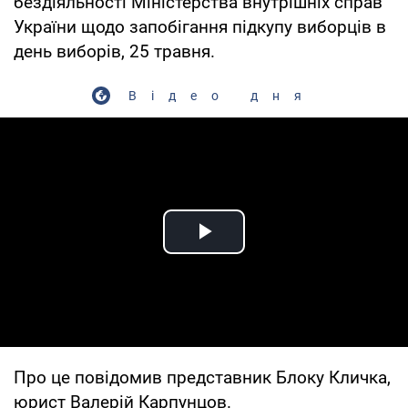
бездіяльності Міністерства внутрішніх справ
України щодо запобігання підкупу виборців в
день виборів, 25 травня.
Відео дня
Play Video
Про це повідомив представник Блоку Кличка,
юрист Валерій Карпунцов.