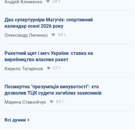
Андрій Клименко
2,0 т.
Два супертурніри Магучіх: спортивний
календар осені 2026 року
Олександр Липенко
5,4 т.
Ракетний щит і меч України: ставка на
виробництво власних ракет
Кирило Татарінов
2,7 т.
Посмертна "презумпція винуватості": хто
дозволив ТЦК судити загиблих захисників
Марина Ставнійчук
6,3 т.
Всі думки